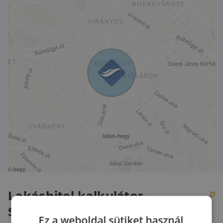
- privát lift (saját kóddal)
- okosotthon
Ha felkeltette az érdeklődését, akkor várom hívását.
Karnyújtásnyira a belvárostól, LUXUS ingatlanok!
Megújuló energia, fűtő-hűtő rendszer, felső
kategóriás anyaghasználat, nagy teraszok, élhető
zöld terület.
Lakáshitel kalkulátor –
Spórolj velünk!
Ez a weboldal sütiket használ