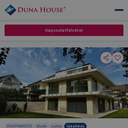
Kapcsolatfelvétel
PR071981/F/3
Eladó
Lakás
Újépítésű