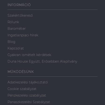
használja,
INFORMÁCIÓ
mint például
valós idejű
ajánlattétel
Szakértőkereső
harmadik fél
hirdetőitől
Rólunk
_gcl_au
2
Ezt a cookie-t
Google LLC
Barométer
hónap
a Doubleclick
.dh.hu
4 hét
állítja be, és
Ingatlanpiaci hírek
információkat
szolgáltat
Blog
arról, hogy a
végfelhasználó
Kapcsolat
hogyan
használja a
Gyakran ismételt kérdések
weboldalt, és
minden olyan
Duna House Együtt, Erősebben Alapítvány
reklámról,
amelyet a
végfelhasználó
MŰKÖDÉSÜNK
láthatott,
mielőtt
meglátogatta
az említett
Adatkezelési tájékoztató
weboldalt.
Cookie szabályzat
Pénzkezelési szabályzat
Panaszkezelési Szabályzat