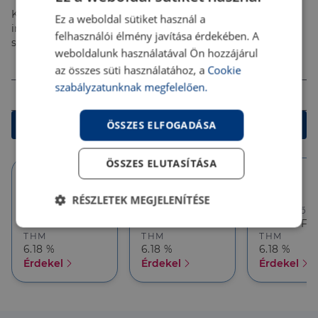
Kalkulálj most, és keresd pénzügyi szakértőinket, akik
Ez a weboldal sütiket használ a
ingyenes tanácsadással segítenek megtalálni a
felhasználói élmény javítása érdekében. A
számodra legjobb megoldást!
weboldalunk használatával Ön hozzájárul
Összeg (Ft)
az összes süti használatához, a
Cookie
szabályzatunknak megfelelően.
Futamidő
ÖSSZES ELFOGADÁSA
Kalkulálok
ÖSSZES ELUTASÍTÁSA
10 év
10 év
5 év
RÉSZLETEK MEGJELENÍTÉSE
Törlesztőrészlet
Törlesztőrészlet
Törlesztőré
386 626 Ft
357 927 Ft
357 927 Ft
Elengedhetetlenül
Teljesítmény
THM
THM
THM
szükséges
6.18 %
6.18 %
6.18 %
Érdekel
Érdekel
Érdekel
Célzás
Funkcionalitás