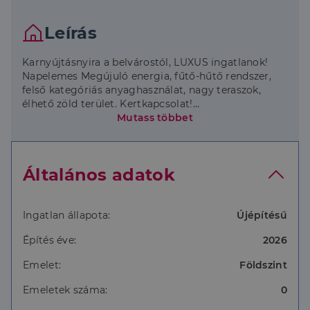
Leírás
Karnyújtásnyira a belvárostól, LUXUS ingatlanok!
Napelemes Megújuló energia, fűtő-hűtő rendszer,
felső kategóriás anyaghasználat, nagy teraszok,
élhető zöld terület. Kertkapcsolat!
Mutass többet
Az ingatlanokhoz tartozik 1db tároló és 2db
teremgarázs beálló, melyek megvásárlandók.
Általános adatok
Műszaki adatok:
Ingatlan állapota:
Újépítésű
30-as falazat
Építés éve:
2026
20-25cm grafitos szigetelés
Emelet:
Földszint
nyílászárók: aluminium szerkezetű, háromrétegű
Emeletek száma:
0
üvegezéssel,