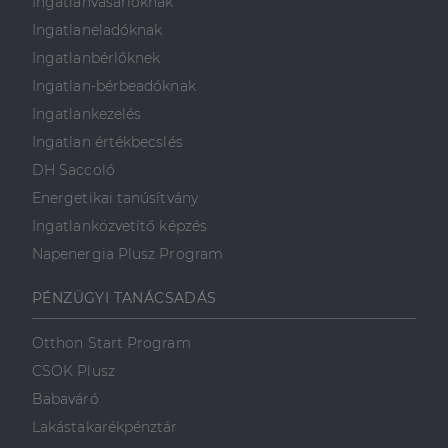
Ingatlanvásárlóknak
láthatott,
mielőtt
Ingatlaneladóknak
meglátogatta
az említett
Ingatlanbérlőknek
weboldalt.
Ingatlan-bérbeadóknak
Ingatlankezelés
Ingatlan értékbecslés
DH Saccoló
Energetikai tanúsítvány
Ingatlanközvetítő képzés
Napenergia Plusz Program
PÉNZÜGYI TANÁCSADÁS
Otthon Start Program
CSOK Plusz
Babaváró
Lakástakarékpénztár