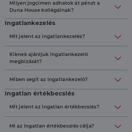
Milyen jogcímen adhatok át pénzt a
li_gc
5
A cookie-k nem
LinkedIn
hónap
alapvető célokra
Corporation
Duna House kollégáinak?
4 hét
történő
.linkedin.com
felhasználásához
való
Ingatlankezelés
hozzájárulás
tárolására
szolgál
Mit jelent az ingatlankezelés?
CookieScriptConsent
2
Ezt a cookie-t a
CookieScript
hónap
Cookie-
dh.hu
4 hét
Script.com
szolgáltatás
Kiknek ajánljuk ingatlankezelő
használja a
látogatói cookie-
megbízását?
k beleegyezési
beállításainak
emlékezésére.
Szükséges, hogy
Miben segít az ingatlankezelő?
Google
a Cookie-
Privacy Policy
Script.com
cookie banner
Ingatlan értékbecslés
megfelelően
működjön.
Mit jelent az ingatlan értékbecslés?
Szolgáltató
Mi az ingatlan értékbecslés célja?
Név
Lejárat
Leírás
/
Domain