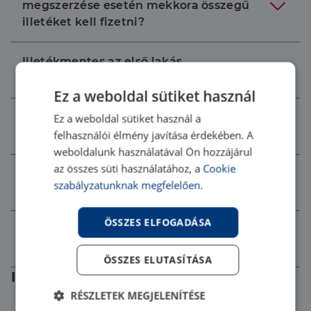
megszerzése esetén mekkora összegű
illetéket kell fizetni?
Illetékmentes az első lakás
megvásárlása?
Ez a weboldal sütiket használ
Kap illeték kedvezményt a vevő új
Ez a weboldal sütiket használ a
építésű lakóingatlan megvétele esetén?
felhasználói élmény javítása érdekében. A
weboldalunk használatával Ön hozzájárul
az összes süti használatához, a
Cookie
Építési telek vásárlása esetén biztosít
szabályzatunknak megfelelően.
kedvezményt a jogszabály?
ÖSSZES ELFOGADÁSA
Mi minősül lakásnak, illetve
lakóteleknek?
ÖSSZES ELUTASÍTÁSA
Ingatlan bérbeadás
RÉSZLETEK MEGJELENÍTÉSE
Mennyi a bérbeadási jutalék?