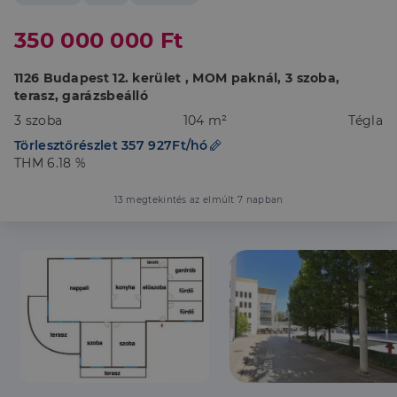
350 000 000 Ft
1126 Budapest 12. kerület , MOM paknál, 3 szoba,
terasz, garázsbeálló
3 szoba
104 m²
Tégla
Törlesztőrészlet 357 927Ft/hó
THM 6.18 %
13 megtekintés az elmúlt 7 napban