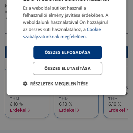
Kalkulálj most, és keresd pénzügyi szakértőinket, akik
Ez a weboldal sütiket használ a
ingyenes tanácsadással segítenek megtalálni a
felhasználói élmény javítása érdekében. A
számodra legjobb megoldást!
weboldalunk használatával Ön hozzájárul
Összeg (Ft)
az összes süti használatához, a
Cookie
szabályzatunknak megfelelően.
Futamidő
ÖSSZES ELFOGADÁSA
Kalkulálok
ÖSSZES ELUTASÍTÁSA
10 év
10 év
5 év
RÉSZLETEK MEGJELENÍTÉSE
Törlesztőrészlet
Törlesztőrészlet
Törlesztőré
386 626 Ft
357 927 Ft
357 927 Ft
Elengedhetetlenül
Teljesítmény
THM
THM
THM
szükséges
6.18 %
6.18 %
6.18 %
Érdekel
Érdekel
Érdekel
Célzás
Funkcionalitás