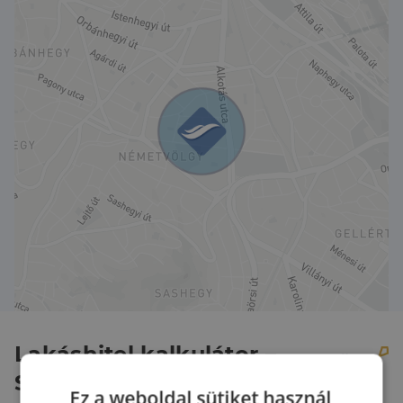
lüktetését keresik a zöldövezet nyugalmával
ötvözve, egy kifinomult és modern otthonban.
Ne hagyja ki ezt az egyedülálló lehetőséget!
Lakáshitel kalkulátor –
Spórolj velünk!
Ez a weboldal sütiket használ