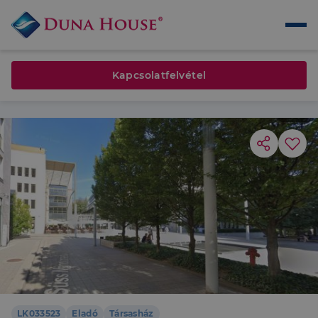
Kapcsolatfelvétel
LK033523
Eladó
Társasház