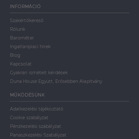
használja,
INFORMÁCIÓ
mint például
valós idejű
ajánlattétel
Szakértőkereső
harmadik fél
hirdetőitől
Rólunk
_gcl_au
2
Ezt a cookie-t
Google LLC
Barométer
hónap
a Doubleclick
.dh.hu
4 hét
állítja be, és
Ingatlanpiaci hírek
információkat
szolgáltat
Blog
arról, hogy a
végfelhasználó
Kapcsolat
hogyan
használja a
Gyakran ismételt kérdések
weboldalt, és
minden olyan
Duna House Együtt, Erősebben Alapítvány
reklámról,
amelyet a
végfelhasználó
MŰKÖDÉSÜNK
láthatott,
mielőtt
meglátogatta
az említett
Adatkezelési tájékoztató
weboldalt.
Cookie szabályzat
Pénzkezelési szabályzat
Panaszkezelési Szabályzat