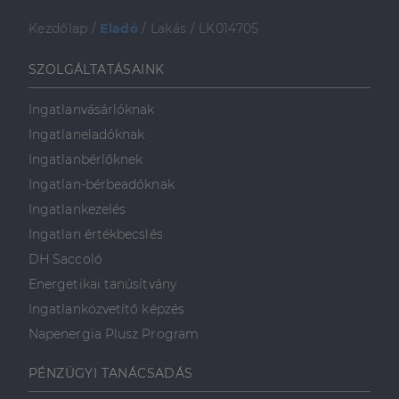
4 hét
Script.com
szolgáltatás
használja a
Kezdőlap
/
Eladó
/
Lakás
/
LK014705
látogatói cookie-
k beleegyezési
beállításainak
SZOLGÁLTATÁSAINK
emlékezésére.
Szükséges, hogy
Google
a Cookie-
Ingatlanvásárlóknak
Privacy Policy
Script.com
cookie banner
Ingatlaneladóknak
megfelelően
működjön.
Ingatlanbérlőknek
Ingatlan-bérbeadóknak
Ingatlankezelés
Szolgáltató
Ingatlan értékbecslés
Név
Lejárat
Leírás
/
Domain
DH Saccoló
Szolgáltató
/
Név
Lejárat
Leírás
_lang
dh.hu
1 nap
Ezt a cookie-t
Szolgáltató
Domain
/
Név
Lejárat
Leírás
Energetikai tanúsítvány
arra használják,
Domain
hogy tárolja a
_ga_F4MKCEZ8P5
.dh.hu
1 év 1
Ezt a cookie-t a
Ingatlanközvetítő képzés
felhasználó
hónap
Google Analytics
IDE
1 év 3
Ezt a cookie-t
Google LLC
nyelvi
használja a
hét
a Doubleclick
.doubleclick.net
Napenergia Plusz Program
preferenciáit,
munkamenet
állítja be, és
hogy a tárolt
állapotának
információkat
nyelvben a
megőrzésére.
szolgáltat
következő
PÉNZÜGYI TANÁCSADÁS
arról, hogy a
alkalommal
lidc
1 nap
Ez egy Microsoft MS
Microsoft
végfelhasználó
szolgálja fel a