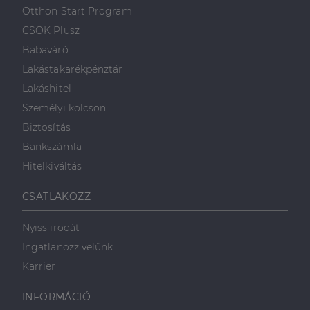
első féltől származó
hogyan
Corporation
weboldalt.
Otthon Start Program
süti, amely biztosítja
használja a
.linkedin.com
a weboldal megfelel
weboldalt, és
CSOK Plusz
működését.
minden olyan
reklámról,
Babaváró
_ga
1 év 1
amelyet a
Ez a cookie-név
Google LLC
hónap
végfelhasználó
társítva van a Googl
.dh.hu
Lakástakarékpénztár
láthatott,
Universal Analytics-
mielőtt
hez - amely jelentős
Lakáshitel
meglátogatta
frissítés a Google
az említett
által leggyakrabban
Személyi kölcsön
weboldalt.
használt elemzési
szolgáltatáshoz. Ez a
Biztosítás
süti az egyedi
bcookie
1 év
Ez egy
Microsoft
felhasználók
Microsoft MSN
Corporation
Bankszámla
megkülönböztetésér
első féltől
.linkedin.com
szolgál,
származó
Hitelkiváltás
véletlenszerűen
sütik, amely a
generált szám
weboldal
hozzárendelésével
tartalmának
CSATLAKOZZ
kliens azonosítóként
közösségi
A webhely minden
médián
oldalkérésében
keresztül
szerepel, és a
történő
Nyiss irodát
webhely-elemzési
megosztására
jelentések látogatói,
szolgál.
Ingatlanozz velünk
munkamenet- és
kampányadatainak
_fbp
2
A Facebook
Karrier
Meta Platform
kiszámítására szolgál
hónap
egy sor olyan
Inc.
4 hét
reklámtermék
.dh.hu
szállítására
INFORMÁCIÓ
használja,