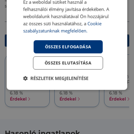
ingyenes tanácsadással segítenek megtalálni a
Ez a weboldal sütiket használ a
számodra legjobb megoldást!
felhasználói élmény javítása érdekében. A
Összeg (Ft)
weboldalunk használatával Ön hozzájárul
az összes süti használatához, a
Cookie
Futamidő
szabályzatunknak megfelelően.
Kalkulálok
ÖSSZES ELFOGADÁSA
ÖSSZES ELUTASÍTÁSA
10 év
10 év
5 év
Törlesztőrészlet
Törlesztőrészlet
Törlesztőré
RÉSZLETEK MEGJELENÍTÉSE
386 626 Ft
357 927 Ft
357 927 Ft
THM
THM
THM
Elengedhetetlenül
Teljesítmény
6.18 %
6.18 %
6.18 %
szükséges
Érdekel
Érdekel
Érdekel
Célzás
Funkcionalitás
Hasonló ingatlanok