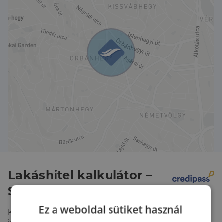
fok 70%, átadás 2024. év vége.
A lakás előzetes időpont egyeztetéssel
megtekinthető.
Lakáshitel kalkulátor –
Spórolj velünk!
Ez a weboldal sütiket használ
Kalkulálj most, és keresd pénzügyi szakértőinket, akik