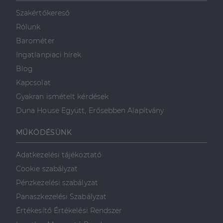
mint például
valós idejű
Szakértőkereső
ajánlattétel
harmadik fél
Rólunk
hirdetőitől
Barométer
_gcl_au
2
Ezt a cookie-t
Google LLC
hónap
a Doubleclick
.dh.hu
Ingatlanpiaci hírek
4 hét
állítja be, és
információkat
Blog
szolgáltat
arról, hogy a
Kapcsolat
végfelhasználó
hogyan
Gyakran ismételt kérdések
használja a
weboldalt, és
Duna House Együtt, Erősebben Alapítvány
minden olyan
reklámról,
amelyet a
MŰKÖDÉSÜNK
végfelhasználó
láthatott,
mielőtt
Adatkezelési tájékoztató
meglátogatta
az említett
Cookie szabályzat
weboldalt.
Pénzkezelési szabályzat
Panaszkezelési Szabályzat
Értékesítő Értékelési Rendszer