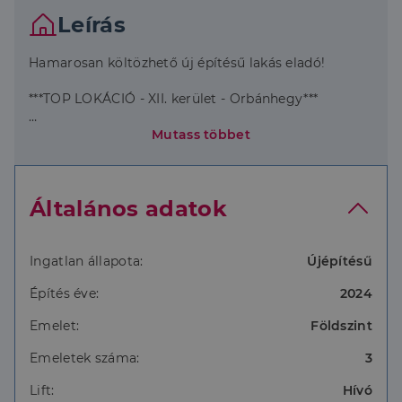
Leírás
Hamarosan költözhető új építésű lakás eladó!
***TOP LOKÁCIÓ - XII. kerület - Orbánhegy***
Mutass többet
A lakás 149 m2 és 50 m2 kertkapcsolat tartozik
hozzá!
Általános adatok
-3 szoba
Ingatlan állapota:
Újépítésű
Építés éve:
2024
-tágas amerikai konyha + nappali
Emelet:
Földszint
-2 fürdőszoba
Emeletek száma:
3
Lift:
Hívó