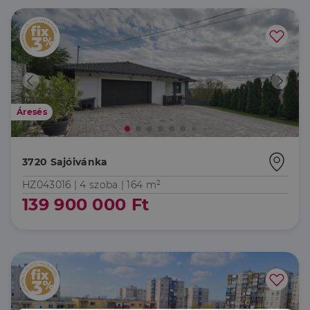
Áresés
3720 Sajóivánka
HZ043016 |
4 szoba
| 164 m²
139 900 000 Ft