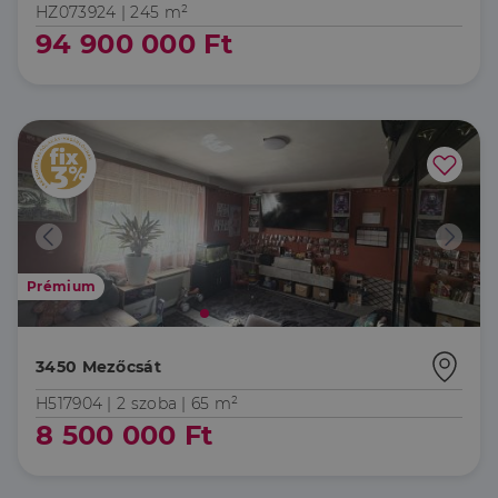
HZ073924 |
245 m²
94 900 000 Ft
Prémium
3450 Mezőcsát
H517904 |
2 szoba
| 65 m²
8 500 000 Ft