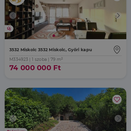
Új
3532 Miskolc 3532 Miskolc, Győri kapu
M334923 |
1 szoba
| 79 m²
74 000 000 Ft