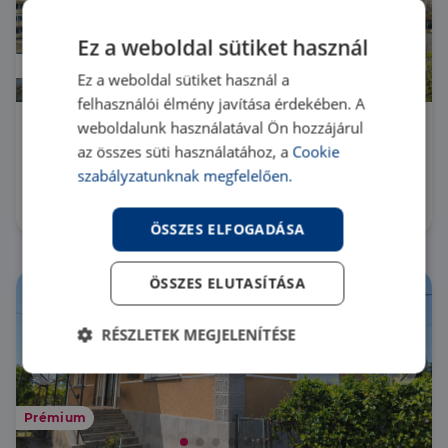
Ez a weboldal sütiket használ
Prémium
Ez a weboldal sütiket használ a
felhasználói élmény javítása érdekében. A
weboldalunk használatával Ön hozzájárul
3529 Miskolc
az összes süti használatához, a
Cookie
LK065217 |
3 szoba
| 55 m²
szabályzatunknak megfelelően.
38 490 000 Ft
ÖSSZES ELFOGADÁSA
ÖSSZES ELUTASÍTÁSA
RÉSZLETEK MEGJELENÍTÉSE
Elengedhetetlenül
Teljesítmény
szükséges
Prémium