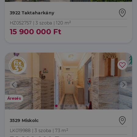
Célzás
Funkcionalitás
3922 Taktaharkány
HZ052757 |
3 szoba
| 120 m²
15 900 000 Ft
Elengedhetetlenül szükséges
Teljesítmény
Célzás
Funkcionalitás
Az elengedhetetlenül szükséges sütik lehetővé teszik
a webhely alapvető funkcióit, például a felhasználói
bejelentkezést és a fiókkezelést. A weboldal nem
használható megfelelően az elengedhetetlenül
szükséges sütik nélkül.
Szolgáltató
/
Áresés
Név
Lejárat
Leírás
Domain
li_gc
5
A cookie-k nem
LinkedIn
hónap
alapvető célokra
Corporation
3529 Miskolc
4 hét
történő
.linkedin.com
felhasználásához
való
LK019988 |
3 szoba
| 73 m²
hozzájárulás