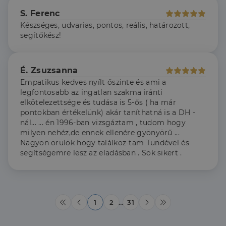
használja,
mint például
S. Ferenc
valós idejű
ajánlattétel
Készséges, udvarias, pontos, reális, határozott,
harmadik fél
segítőkész!
hirdetőitől
_gcl_au
2
Ezt a cookie-t
Google LLC
hónap
a Doubleclick
.dh.hu
4 hét
állítja be, és
É. Zsuzsanna
információkat
szolgáltat
Empatikus kedves nyílt őszinte és ami a
arról, hogy a
legfontosabb az ingatlan szakma iránti
végfelhasználó
hogyan
elkötelezettsége és tudása is 5-ős ( ha már
használja a
pontokban értékelünk) akár taníthatná is a DH -
weboldalt, és
minden olyan
nál... ... én 1996-ban vizsgáztam , tudom hogy
reklámról,
milyen nehéz,de ennek ellenére gyönyörű ...
amelyet a
Nagyon örülök hogy találkoz-tam Tündével és
végfelhasználó
láthatott,
segítségemre lesz az eladásban . Sok sikert .
mielőtt
meglátogatta
az említett
weboldalt.
1
2
…
31