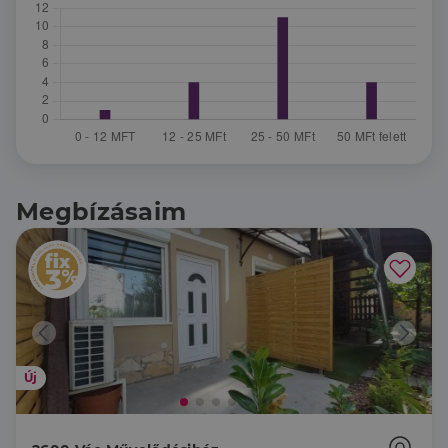
Megbízásaim
Új