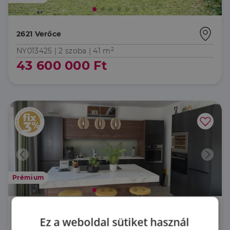
2621 Verőce
NY013425 |
2 szoba
| 41 m²
43 600 000 Ft
Prémium
2631 Ipolydamásd
Ez a weboldal sütiket használ