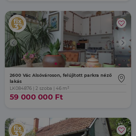
2600 Vác Alsóvároson, felújított parkra néző
lakás
LK084876 |
2 szoba
| 46 m²
59 000 000 Ft