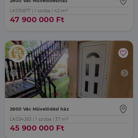
2600 Vác Művelődésiház
LK015877 |
1 szoba
| 42 m²
47 900 000 Ft
2600 Vác Művelődési ház
LK034263 |
1 szoba
| 37 m²
45 900 000 Ft