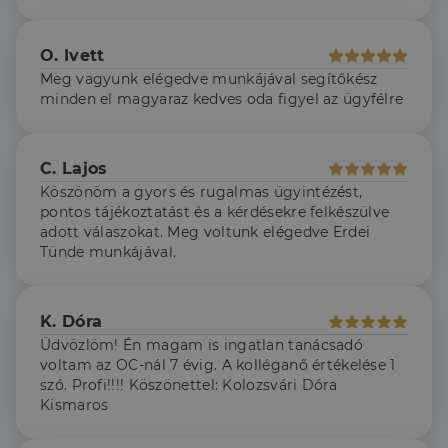
szolgálja fel a
első féltől származó
hogyan
Corporation
weboldalt.
süti, amely biztosítja
használja a
.linkedin.com
a weboldal megfelel
weboldalt, és
O. Ivett
működését.
minden olyan
reklámról,
Meg vagyunk elégedve munkájával segítőkész
_ga
1 év 1
amelyet a
Ez a cookie-név
Google LLC
hónap
végfelhasználó
társítva van a Googl
minden el magyaraz kedves oda figyel az ügyfélre
.dh.hu
láthatott,
Universal Analytics-
mielőtt
hez - amely jelentős
meglátogatta
frissítés a Google
az említett
által leggyakrabban
C. Lajos
weboldalt.
használt elemzési
szolgáltatáshoz. Ez a
Köszönöm a gyors és rugalmas ügyintézést,
süti az egyedi
bcookie
1 év
Ez egy
Microsoft
felhasználók
Microsoft MSN
pontos tájékoztatást és a kérdésekre felkészülve
Corporation
megkülönböztetésér
első féltől
.linkedin.com
adott válaszokat. Meg voltunk elégedve Erdei
szolgál,
származó
Tünde munkájával.
véletlenszerűen
sütik, amely a
generált szám
weboldal
hozzárendelésével
tartalmának
kliens azonosítóként
közösségi
A webhely minden
médián
K. Dóra
oldalkérésében
keresztül
szerepel, és a
történő
Üdvözlöm! Én magam is ingatlan tanácsadó
webhely-elemzési
megosztására
jelentések látogatói,
voltam az OC-nál 7 évig. A kolléganő értékelése 1
szolgál.
munkamenet- és
szó. Profi!!!! Köszönettel: Kolozsvári Dóra
kampányadatainak
_fbp
2
A Facebook
Meta Platform
Kismaros
kiszámítására szolgál
hónap
egy sor olyan
Inc.
4 hét
reklámtermék
.dh.hu
szállítására