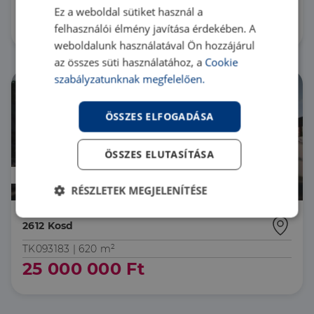
H518730 |
4 szoba
| 120 m²
Ez a weboldal sütiket használ a
105 000 000 Ft
felhasználói élmény javítása érdekében. A
weboldalunk használatával Ön hozzájárul
az összes süti használatához, a
Cookie
szabályzatunknak megfelelően.
ÖSSZES ELFOGADÁSA
ÖSSZES ELUTASÍTÁSA
Prémium
RÉSZLETEK MEGJELENÍTÉSE
Elengedhetetlenül
Teljesítmény
2612 Kosd
szükséges
TK093183 |
620 m²
25 000 000 Ft
Célzás
Funkcionalitás