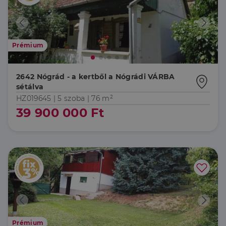
Prémium
2642 Nógrád - a kertből a Nógrádi VÁRBA
sétálva
HZ019645 |
5 szoba
| 76 m²
39 900 000 Ft
Prémium