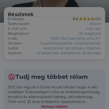
Részletek
Értékelés
5
(281)
Telefonszám
Hívom
E-mail cím
Írok neki
Megbízások
20 megbízás
Iroda
2600 Vác Széchenyi utca 3-7.
Amiben
ingatlanközvetítés, hitelközvetítés,
tudok
energetikai tanúsítvány készítés,
segíteni
értékbecslés, befektetési tanácsadás
Tudj meg többet rólam
2012 óta vagyok a Duna House hálózat tagja, a váci
irodában. Sikerességem titka az emberközpontúság,
empátia és alkalmazkodó kézség, céltudatosság.
Több mint 25 éves értékesítői tapasztalattal
rendelkezem. Számos pozitív visszajelzést kaptam
Mutass többet