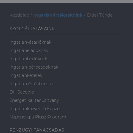
Kezdőlap
/
Ingatlanértékesítőink
/
Erdei Tünde
SZOLGÁLTATÁSAINK
Ingatlanvásárlóknak
Ingatlaneladóknak
Ingatlanbérlőknek
Ingatlan-bérbeadóknak
Ingatlankezelés
Ingatlan értékbecslés
DH Saccoló
Energetikai tanúsítvány
Ingatlanközvetítő képzés
Napenergia Plusz Program
PÉNZÜGYI TANÁCSADÁS