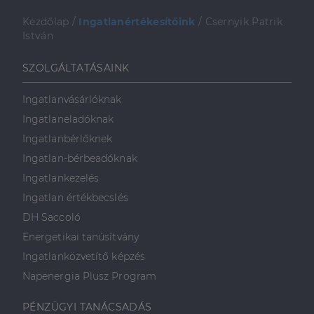
weboldalt, és
minden olyan
Kezdőlap
/
Ingatlanértékesítőink
/
Csernyik Patrik
reklámról,
amelyet a
István
végfelhasználó
láthatott,
mielőtt
SZOLGÁLTATÁSAINK
meglátogatta
az említett
weboldalt.
Ingatlanvásárlóknak
Ingatlaneladóknak
Ingatlanbérlőknek
Ingatlan-bérbeadóknak
Ingatlankezelés
Ingatlan értékbecslés
DH Saccoló
Energetikai tanúsítvány
Ingatlanközvetítő képzés
Napenergia Plusz Program
PÉNZÜGYI TANÁCSADÁS