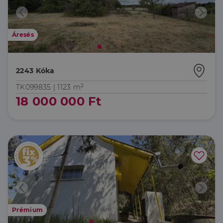
Áresés
2243 Kóka
TK099835 |
1123 m²
18 000 000 Ft
Prémium