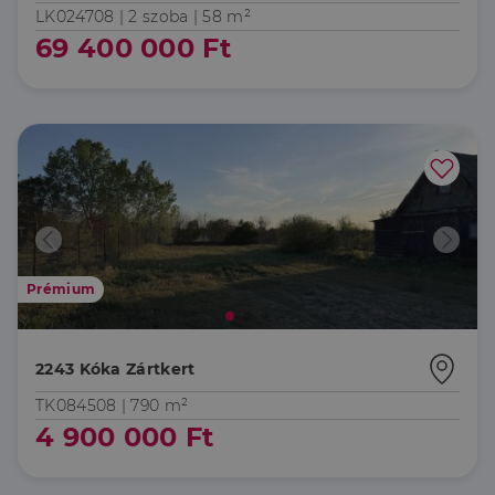
LK024708 |
2 szoba
| 58 m²
69 400 000 Ft
Prémium
2243 Kóka Zártkert
TK084508 |
790 m²
4 900 000 Ft