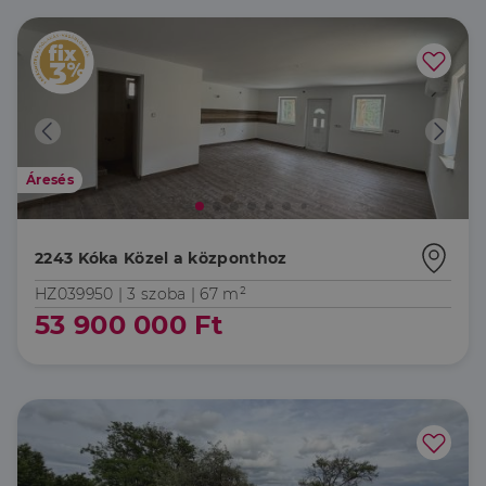
Áresés
2243 Kóka Közel a központhoz
HZ039950 |
3 szoba
| 67 m²
53 900 000 Ft