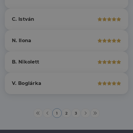
.linkedin.com
szolgál,
származó
véletlenszerűen
sütik, amely a
generált szám
weboldal
hozzárendelésével
tartalmának
C. István
kliens azonosítóként
közösségi
A webhely minden
médián
oldalkérésében
keresztül
szerepel, és a
történő
webhely-elemzési
megosztására
N. Ilona
jelentések látogatói,
szolgál.
munkamenet- és
kampányadatainak
_fbp
2
A Facebook
Meta Platform
kiszámítására szolgál
hónap
egy sor olyan
Inc.
4 hét
reklámtermék
.dh.hu
B. Nikolett
szállítására
használja,
mint például
valós idejű
ajánlattétel
V. Boglárka
harmadik fél
hirdetőitől
_gcl_au
2
Ezt a cookie-t
Google LLC
hónap
a Doubleclick
.dh.hu
4 hét
állítja be, és
információkat
szolgáltat
1
2
3
arról, hogy a
végfelhasználó
hogyan
használja a