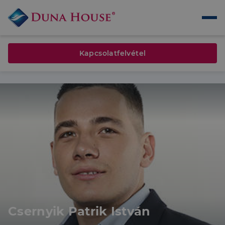
Kapcsolatfelvétel
Csernyik Patrik István