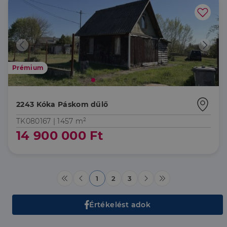
szükséges sütik nélkül.
Szolgáltató
/
Név
Lejárat
Leírás
Domain
li_gc
5
A cookie-k nem
LinkedIn
hónap
alapvető célokra
Corporation
4 hét
történő
.linkedin.com
felhasználásához
Prémium
való
hozzájárulás
tárolására
szolgál
2243 Kóka Páskom dűlő
CookieScriptConsent
2
Ezt a cookie-t a
CookieScript
hónap
Cookie-
dh.hu
4 hét
Script.com
TK080167 |
1457 m²
szolgáltatás
14 900 000 Ft
használja a
látogatói cookie-
k beleegyezési
beállításainak
emlékezésére.
Szükséges, hogy
Google
a Cookie-
1
2
3
Privacy Policy
Script.com
cookie banner
megfelelően
működjön.
Értékelést adok