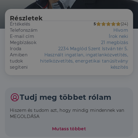
Részletek
Értékelés
5
(24)
Telefonszám
Hívom
E-mail cím
Írok neki
Megbízások
21 megbízás
Iroda
2234 Maglód Szent István tér 5.
Amiben
Használt ingatlan, ingatlanközvetítés,
tudok
hitelközvetítés, energetikai tanúsítvány
segíteni
készítés
Tudj meg többet rólam
Hiszem és tudom azt, hogy mindig mindennek van
MEGOLDÁSA
Mutass többet