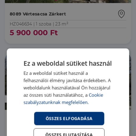
8089 Vértesacsa Zárkert
HZ046634 |
1 szoba
| 23 m²
5 900 000 Ft
Ez a weboldal sütiket használ
Ez a weboldal sütiket használ a
felhasználói élmény javítása érdekében. A
weboldalunk használatával Ön hozzájárul
az összes süti használatához, a
Cookie
Prémium
szabályzatunknak megfelelően.
ÖSSZES ELFOGADÁSA
2243 Kóka Aranyosi dűlő
HZ017381 |
3 szoba
| 60 m²
ÖSSZES ELUTASÍTÁSA