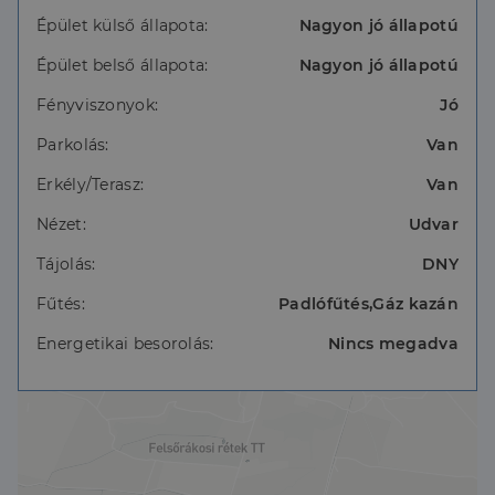
sarokkádas fürdőszoba és külön vendégmosdó
Épület külső állapota:
Nagyon jó állapotú
Épület belső állapota:
Nagyon jó állapotú
18 m²-es fedett terasz
Fényviszonyok:
Jó
Felszereltség:
Parkolás:
Van
műanyag nyílászárók redőnnyel, szúnyoghálóval
Erkély/Terasz:
Van
járólap és padlószőnyeg burkolatok
Nézet:
Udvar
fűtés gázkazánnal és inverteres klímával
Tájolás:
DNY
170 literes tartályos melegvíz ellátás
Fűtés:
Padlófűtés,Gáz kazán
riasztó, videó kaputelefon
Energetikai besorolás:
Nincs megadva
kertben öntözőrendszer, kerti tároló, tűzrakóhely,
örökzöldek
két autó számára fedett beálló elektromos kapuval,
az utcán további 3-4 parkolóhely