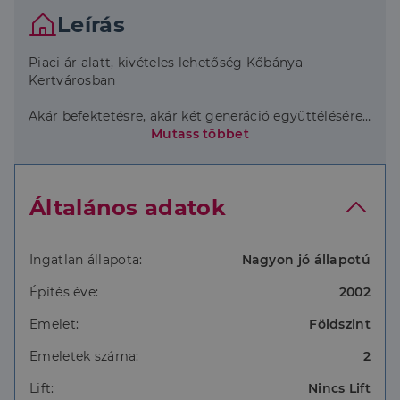
Leírás
Piaci ár alatt, kivételes lehetőség Kőbánya-
Kertvárosban
Akár befektetésre, akár két generáció együttélésére
keres megoldást, ez az ingatlan valódi ritkaság.
Mutass többet
Budapest, X. kerület Kőbánya-Kertváros egyik
csendes mellékutcájában, 476 m²-es saját telken
Általános adatok
elhelyezkedő, kétszintes, 2 × 85 m²-es, szélső sorházi
lakás eladó.
A ház 2002-ben, saját részre, minőségi anyagokból
Ingatlan állapota:
Nagyon jó állapotú
épült (38-as Porotherm tégla, Bramac betoncserép).
Építés éve:
2002
A földszinten:
Emelet:
Földszint
amerikai konyhás nappali
Emeletek száma:
2
két hálószoba
Lift:
Nincs Lift