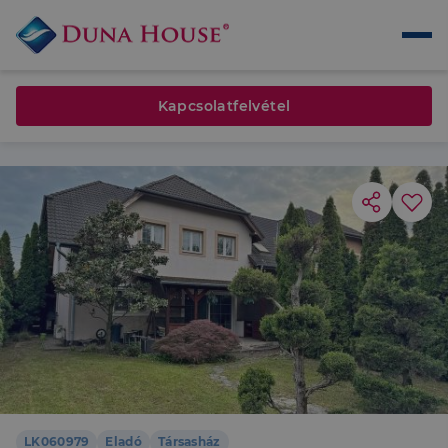
Kapcsolatfelvétel
LK060979
Eladó
Társasház