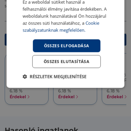
ingyenes tanácsadással segítenek megtalálni a
Ez a weboldal sütiket használ a
tetőtérben további lehetőségek rejlenek.
számodra legjobb megoldást!
felhasználói élmény javítása érdekében. A
Összeg (Ft)
weboldalunk használatával Ön hozzájárul
az összes süti használatához, a
Cookie
Futamidő
szabályzatunknak megfelelően.
Kalkulálok
ÖSSZES ELFOGADÁSA
ÖSSZES ELUTASÍTÁSA
10 év
10 év
5 év
Törlesztőrészlet
Törlesztőrészlet
Törlesztőré
RÉSZLETEK MEGJELENÍTÉSE
386 626 Ft
357 927 Ft
357 927 Ft
THM
THM
THM
Elengedhetetlenül
Teljesítmény
6.18 %
6.18 %
6.18 %
szükséges
Érdekel
Érdekel
Érdekel
Célzás
Funkcionalitás
Hasonló ingatlanok