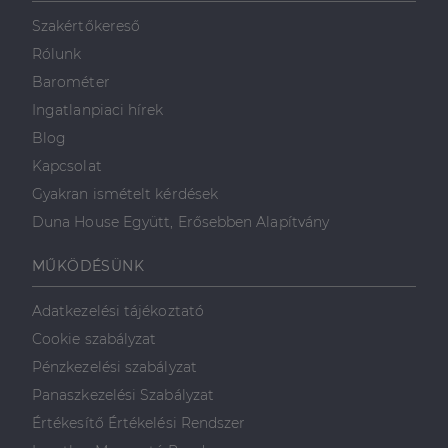
mint például
valós idejű
Szakértőkereső
ajánlattétel
harmadik fél
Rólunk
hirdetőitől
Barométer
_gcl_au
2
Ezt a cookie-t
Google LLC
hónap
a Doubleclick
.dh.hu
Ingatlanpiaci hírek
4 hét
állítja be, és
információkat
Blog
szolgáltat
arról, hogy a
Kapcsolat
végfelhasználó
hogyan
Gyakran ismételt kérdések
használja a
weboldalt, és
Duna House Együtt, Erősebben Alapítvány
minden olyan
reklámról,
amelyet a
MŰKÖDÉSÜNK
végfelhasználó
láthatott,
mielőtt
Adatkezelési tájékoztató
meglátogatta
az említett
Cookie szabályzat
weboldalt.
Pénzkezelési szabályzat
Panaszkezelési Szabályzat
Értékesítő Értékelési Rendszer