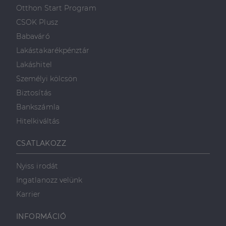
első féltől származó
hogyan
Corporation
weboldalt.
Otthon Start Program
süti, amely biztosítja
használja a
.linkedin.com
a weboldal megfelel
weboldalt, és
CSOK Plusz
működését.
minden olyan
reklámról,
Babaváró
_ga
1 év 1
amelyet a
Ez a cookie-név
Google LLC
hónap
végfelhasználó
társítva van a Googl
.dh.hu
Lakástakarékpénztár
láthatott,
Universal Analytics-
mielőtt
hez - amely jelentős
Lakáshitel
meglátogatta
frissítés a Google
az említett
által leggyakrabban
Személyi kölcsön
weboldalt.
használt elemzési
szolgáltatáshoz. Ez a
Biztosítás
süti az egyedi
bcookie
1 év
Ez egy
Microsoft
felhasználók
Microsoft MSN
Corporation
Bankszámla
megkülönböztetésér
első féltől
.linkedin.com
szolgál,
származó
Hitelkiváltás
véletlenszerűen
sütik, amely a
generált szám
weboldal
hozzárendelésével
tartalmának
CSATLAKOZZ
kliens azonosítóként
közösségi
A webhely minden
médián
oldalkérésében
keresztül
szerepel, és a
történő
Nyiss irodát
webhely-elemzési
megosztására
jelentések látogatói,
szolgál.
Ingatlanozz velünk
munkamenet- és
kampányadatainak
_fbp
2
A Facebook
Karrier
Meta Platform
kiszámítására szolgál
hónap
egy sor olyan
Inc.
4 hét
reklámtermék
.dh.hu
szállítására
INFORMÁCIÓ
használja,