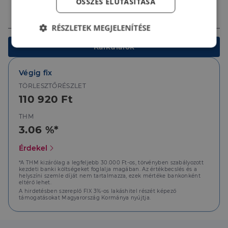
ÖSSZES ELUTASÍTÁSA
Ingatlan értéke (Ft)
RÉSZLETEK MEGJELENÍTÉSE
Kalkulálok
Elengedhetetlenül
Teljesítmény
szükséges
Végig fix
TÖRLESZTŐRÉSZLET
Célzás
Funkcionalitás
110 920 Ft
THM
3.06 %*
Érdekel
*A THM kizárólag a legfeljebb 30.000 Ft-os, törvényben szabályozott
Elengedhetetlenül szükséges
Teljesítmény
kezdeti banki költségeket foglalja magában. Az értékbecslés és a
helyszíni szemle díját nem tartalmazza, ezek mértéke bankonként
Célzás
Funkcionalitás
eltérő lehet.
A hirdetésben szereplő FIX 3%-os lakáshitel részét képező
támogatásokat Magyarország Kormánya nyújtja.
Az elengedhetetlenül szükséges sütik lehetővé teszik
a webhely alapvető funkcióit, például a felhasználói
bejelentkezést és a fiókkezelést. A weboldal nem
használható megfelelően az elengedhetetlenül