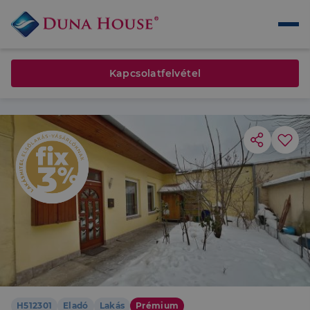
Kapcsolatfelvétel
H512301
Eladó
Lakás
Prémium