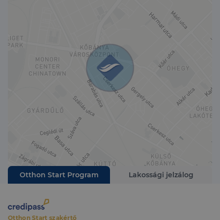
Ez a lakás jó választás, ha saját kertet szeretnél,
fontos a kontrollálható rezsi, és szeretnél olyan
otthont, ami veled együtt tud nőni. Az ilyen
lehetőségek nem maradnak sokáig a piacon.
Otthon Start Program
Lakossági jelzálog
Otthon Start szakértő