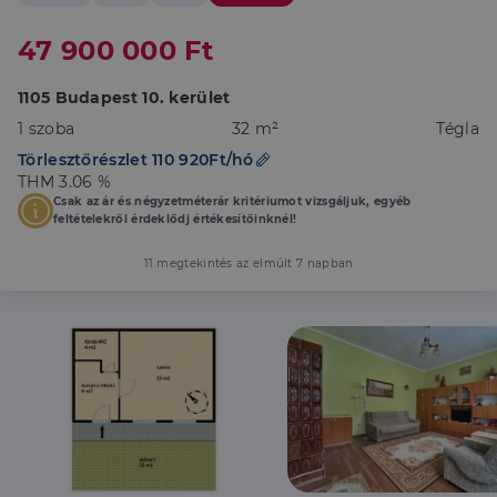
47 900 000 Ft
1105 Budapest 10. kerület
1 szoba
32 m²
Tégla
Törlesztőrészlet 110 920Ft/hó
THM 3.06 %
Csak az ár és négyzetméterár kritériumot vizsgáljuk, egyéb
feltételekről érdeklődj értékesítőinknél!
11 megtekintés az elmúlt 7 napban