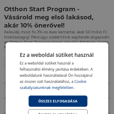
Otthon Start Program -
Vásárold meg első lakásod,
akár 10% önerővel!
Kalkulálj most fix 3%-os éves kamattal, akár 50 millió Ft
hitelösszegig! Pénzügyi szakértőink segítenek eligazodni
az Otthon Start Program éppen aktuális feltételei között.
Fordulj hozzájuk bizalommal!
Ez a weboldal sütiket használ
Hitelcél
Ez a weboldal sütiket használ a
Lakás
felhasználói élmény javítása érdekében. A
Összeg (Ft)
weboldalunk használatával Ön hozzájárul
az összes süti használatához, a
Cookie
szabályzatunknak megfelelően.
Futamidő
ÖSSZES ELFOGADÁSA
Jövedelem (Ft)