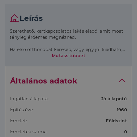
Leírás
Szerethető, kertkapcsolatos lakás eladó, amit most
tényleg érdemes megnézned.
Ha első otthonodat keresed, vagy egy jól kiadható,
értékálló lakást, ez az ingatlan jó döntés lehet. Kicsi,
Mutass többet
átgondolt, és van benne fejlődési lehetőség.
A lakás
Általános adatok
32 m2-es, világos tér
DNY tájolás, sok természetes fény
3,1 m belmagasság, nem nyomasztó, jól
berendezhető
Ingatlan állapota:
Jó állapotú
Jó állapot, azonnal költözhető
Építés éve:
1960
Kertre néző, thermo üvegezésű ablakok
Biztonsági bejárati ajtó
Emelet:
Földszint
Ami a rezsit kordában tartja
Emeletek száma:
0
Elektromos cserépkályha és fali panelek