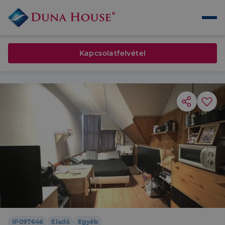
Kapcsolatfelvétel
IP097646
Eladó
Egyéb