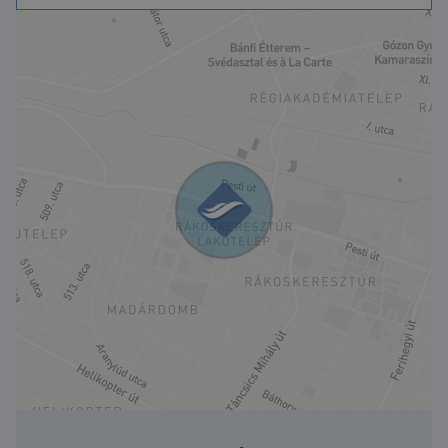
Munkásszállóként
15 éve folyamatosan
üzemeltetik, 85% kihasználtsággal.
Az irányárra kalkulált várható hozama: 4%
Munkásszállóként, üzletként, irodaként is
kiválóan hasznosítható!
További információkért és megtekintéssel
kapcsolatban hívjon bizalommal.