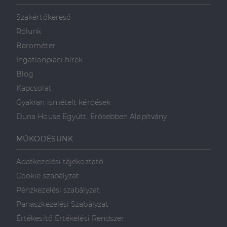
szolgál,
származó
véletlenszerűen
sütik, amely a
Szakértőkereső
generált szám
weboldal
hozzárendelésével
tartalmának
Rólunk
kliens azonosítóként
közösségi
A webhely minden
médián
Barométer
oldalkérésében
keresztül
szerepel, és a
történő
Ingatlanpiaci hírek
webhely-elemzési
megosztására
jelentések látogatói,
szolgál.
Blog
munkamenet- és
kampányadatainak
_fbp
2
A Facebook
Meta Platform
Kapcsolat
kiszámítására szolgál
hónap
egy sor olyan
Inc.
4 hét
reklámtermék
.dh.hu
Gyakran ismételt kérdések
szállítására
használja,
Duna House Együtt, Erősebben Alapítvány
mint például
valós idejű
ajánlattétel
MŰKÖDÉSÜNK
harmadik fél
hirdetőitől
Adatkezelési tájékoztató
_gcl_au
2
Ezt a cookie-t
Google LLC
hónap
a Doubleclick
.dh.hu
Cookie szabályzat
4 hét
állítja be, és
információkat
Pénzkezelési szabályzat
szolgáltat
arról, hogy a
Panaszkezelési Szabályzat
végfelhasználó
hogyan
Értékesítő Értékelési Rendszer
használja a
weboldalt, és