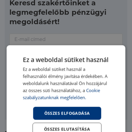
Keresd szakértőinket a
legmegfelelőbb pénzügyi
megoldásért!
Ez a weboldal sütiket használ
Ez a weboldal sütiket használ a
Elfogadom az
adatvédelmi szabályzatot
felhasználói élmény javítása érdekében. A
Üzenet elküldése
weboldalunk használatával Ön hozzájárul
az összes süti használatához, a
Cookie
A kapcsolatfelvétel nem jelent számodra semmilyen
szabályzatunknak megfelelően.
kötelezettséget.
ÖSSZES ELFOGADÁSA
ÖSSZES ELUTASÍTÁSA