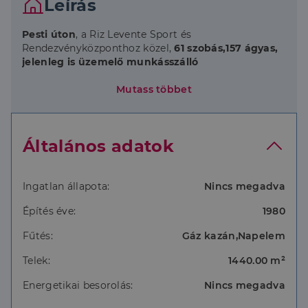
Leírás
Pesti úton
, a Riz Levente Sport és
Rendezvényközponthoz közel,
61 szobás,157 ágyas,
jelenleg is üzemelő munkásszálló
Az
1440 nm-
es épületben
Mutass többet
alagsor, földszint,
tetőtér
ben összesen 61 szoba található,
vizesblokkokkal, kiszolgáló helyiségekkel, közös
helyiségekkel.
Általános adatok
A
szobák teljesen berendezettek
(heverők,
éjjeliszekrények, beépített szekrények, wifi, hűtő,TV),
közös fürdőszoba használattal, főzőkonyha (tűzhely,
Ingatlan állapota:
Nincs megadva
mikró), mosókonyha (automata mosógép)
Építés éve:
1980
használattal bérelhetőek.
Fűtés:
Gáz kazán,Napelem
A földszint és a tetőtér teljesen
felújított,
az alagsor
5 éve volt felújítva
Telek:
1440.00 m²
Az ingatlan fűtése és melegvíz ellátása gáz központi
Energetikai besorolás:
Nincs megadva
fűtés és napkollektorral megoldott.