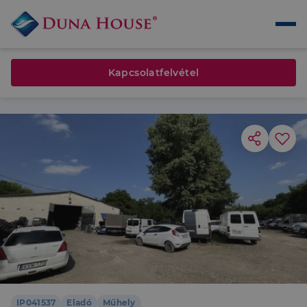
Kapcsolatfelvétel
IP041537
Eladó
Műhely