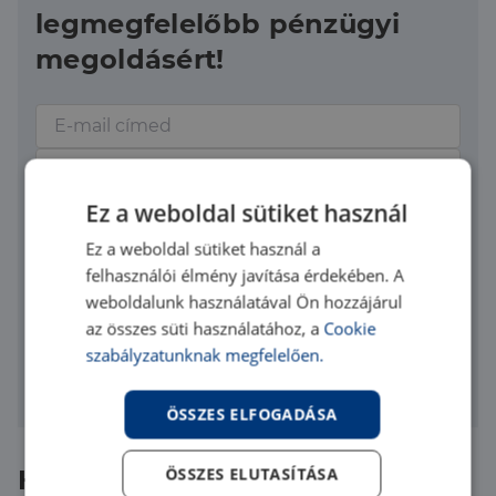
legmegfelelőbb pénzügyi
megoldásért!
Ez a weboldal sütiket használ
Ez a weboldal sütiket használ a
Elfogadom az
adatvédelmi szabályzatot
felhasználói élmény javítása érdekében. A
Üzenet elküldése
weboldalunk használatával Ön hozzájárul
az összes süti használatához, a
Cookie
A kapcsolatfelvétel nem jelent számodra semmilyen
szabályzatunknak megfelelően.
kötelezettséget.
ÖSSZES ELFOGADÁSA
ÖSSZES ELUTASÍTÁSA
Hasonló ingatlanok