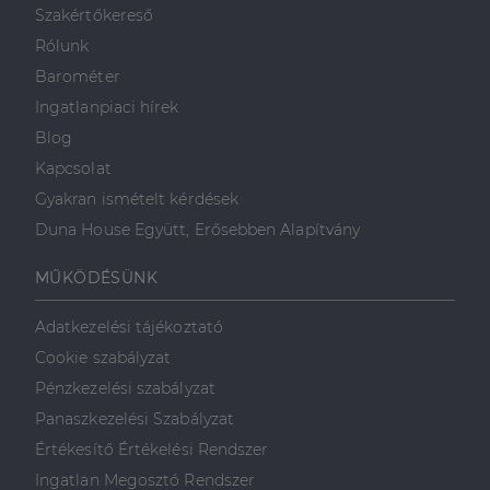
véletlenszerűen
sütik, amely a
Szakértőkereső
generált szám
weboldal
hozzárendelésével
tartalmának
Rólunk
kliens azonosítóként
közösségi
A webhely minden
médián
Barométer
oldalkérésében
keresztül
szerepel, és a
történő
Ingatlanpiaci hírek
webhely-elemzési
megosztására
jelentések látogatói,
szolgál.
Blog
munkamenet- és
kampányadatainak
Kapcsolat
_fbp
2
A Facebook
Meta Platform
kiszámítására szolgál
hónap
egy sor olyan
Inc.
Gyakran ismételt kérdések
4 hét
reklámtermék
.dh.hu
szállítására
Duna House Együtt, Erősebben Alapítvány
használja,
mint például
valós idejű
ajánlattétel
MŰKÖDÉSÜNK
harmadik fél
hirdetőitől
Adatkezelési tájékoztató
_gcl_au
2
Ezt a cookie-t
Google LLC
hónap
a Doubleclick
.dh.hu
Cookie szabályzat
4 hét
állítja be, és
információkat
Pénzkezelési szabályzat
szolgáltat
arról, hogy a
Panaszkezelési Szabályzat
végfelhasználó
hogyan
Értékesítő Értékelési Rendszer
használja a
weboldalt, és
Ingatlan Megosztó Rendszer