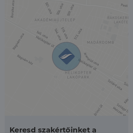
cég tulajdonában áll, tehermentes.
Az épület tégla építésű.
Fűtés az iroda helyiségekben padlófűtéssel és
gázkonvektorral megoldott.
Víz ellátás vezetékes vízről és központi fúrt kúttal
ellátott. Ipari áram elérhető 3x76 A.
M0 autópálya 15 perc távolságra.
További információkért hívjon bizalommal.
Keresd szakértőinket a