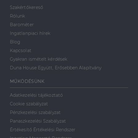
minden olyan
reklámról,
Szakértőkereső
amelyet a
végfelhasználó
Rólunk
láthatott,
mielőtt
Barométer
meglátogatta
az említett
Ingatlanpiaci hírek
weboldalt.
Blog
Kapcsolat
Gyakran ismételt kérdések
Duna House Együtt, Erősebben Alapítvány
MŰKÖDÉSÜNK
Adatkezelési tájékoztató
Cookie szabályzat
Pénzkezelési szabályzat
Panaszkezelési Szabályzat
Értékesítő Értékelési Rendszer