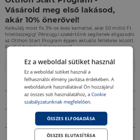
Vásárold meg első lakásod,
akár 10% önerővel!
Kalkulálj most fix 3%-os éves kamattal, akár 50 millió Ft
hitelösszegig! Pénzügyi szakértőink segítenek eligazodni
az Otthon Start Program éppen aktuális feltételei között.
Fordulj hozzájuk bizalommal!
Hitelcél
Ez a weboldal sütiket használ
Lakóház
Ez a weboldal sütiket használ a
felhasználói élmény javítása érdekében. A
Összeg (Ft)
weboldalunk használatával Ön hozzájárul
az összes süti használatához, a
Cookie
Futamidő
szabályzatunknak megfelelően.
Jövedelem (Ft)
ÖSSZES ELFOGADÁSA
ÖSSZES ELUTASÍTÁSA
Ingatlan értéke (Ft)