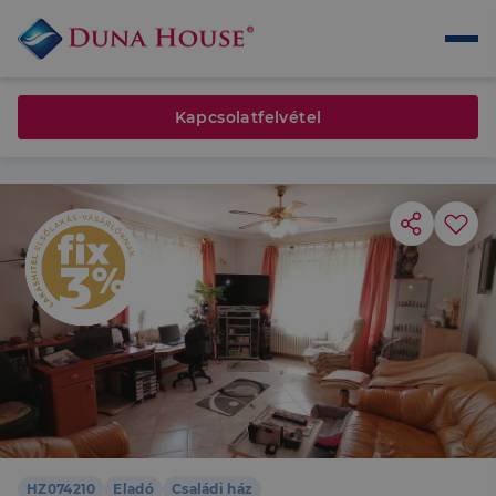
Kapcsolatfelvétel
HZ074210
Eladó
Családi ház