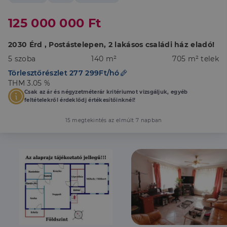
125 000 000 Ft
2030 Érd , Postástelepen, 2 lakásos családi ház eladó!
5 szoba
140 m²
705 m² telek
Törlesztőrészlet 277 299Ft/hó
THM 3.05 %
Csak az ár és négyzetméterár kritériumot vizsgáljuk, egyéb
feltételekről érdeklődj értékesítőinknél!
15 megtekintés az elmúlt 7 napban