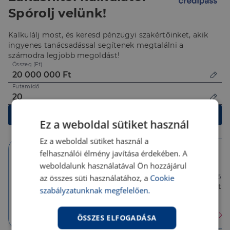
Spórolj velünk!
Kalkulálj most, és keresd pénzügyi szakértőinket, akik
ingyenes tanácsadással segítenek megtalálni a
számodra legjobb megoldást!
Összeg (Ft)
Futamidő
Kalkulálok
Ez a weboldal sütiket használ
Ez a weboldal sütiket használ a
felhasználói élmény javítása érdekében. A
weboldalunk használatával Ön hozzájárul
10 év
10 év
5 év
az összes süti használatához, a
Cookie
Törlesztőrészlet
Törlesztőrészlet
Törlesztőré
158 284 Ft
143 171 Ft
143 171 Ft
szabályzatunknak megfelelően.
THM
THM
THM
4.93 %
6.22 %
6.22 %
Érdekel
Érdekel
Érdekel
ÖSSZES ELFOGADÁSA