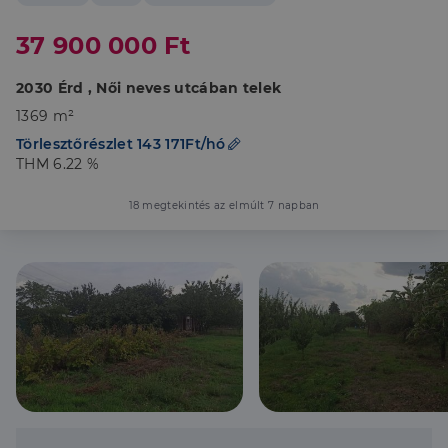
37 900 000 Ft
2030 Érd , Női neves utcában telek
1369 m²
Törlesztőrészlet 143 171Ft/hó
THM 6.22 %
18 megtekintés az elmúlt 7 napban