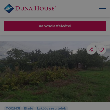
Kapcsolatfelvétel
TK021431
Eladó
Lakóövezeti telek