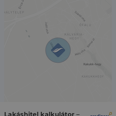
Maximális homlokzatmagasság: 4,5 m
További információkért,vagy megtekintéssel
kapcsolatban hívjon bizalommal.
Lakáshitel kalkulátor –