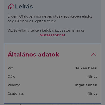
Leírás
Érden, Ófaluban női neves utcák egyikében eladó,
egy 1369nm-es építési telek.
Víz és villany telken belül, gáz, csatorna nincs.
Mutass többet
A telken van egy lakhatásra is alkalmas 30nm-es
épület, melyben egy szoba , konyha található.
Általános adatok
A telek sík, gyümülcsfás.
Utcafronti szélessége: 12,5m.
Víz:
Telken belül
Övezeti besorolása: Lke-8
Gáz:
Nincs
Maximális beépíthetőség: 20 %
Villany:
Ingatlanban
Minimális zöldterületi hányad: 50%
Csatorna:
Nincs
Legnagyobb szintterületi mutató: 0,3