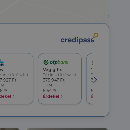
jelentkezést és a
év
Végig fix
10 év
hoz való
rlesztőrészlet
Törlesztőrészlet
Törlesztőrészlet
7 927 Ft
375 947 Ft
369 482 Ft
HM
THM
THM
a a látogatói cookie-
18 %
6.54 %
6.68 %
 hogy a Cookie-
dekel
Érdekel
Érdekel
áit, hogy a tárolt