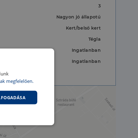
3
Nagyon jó állapotú
Kert/belső kert
Tégla
Ingatlanban
Ingatlanban
lunk
ak megfelelően.
ELFOGADÁSA
nkcionalitás