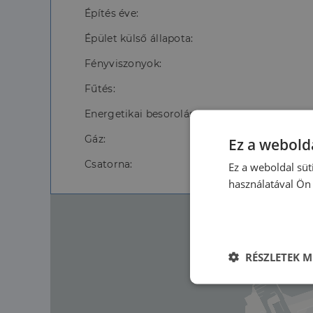
Építés éve:
Épület külső állapota:
Fényviszonyok:
Fűtés:
Energetikai besorolás:
Gáz:
Ez a webolda
Csatorna:
Ez a weboldal süt
használatával Ön 
RÉSZLETEK M
Elengedhetet
szüksége