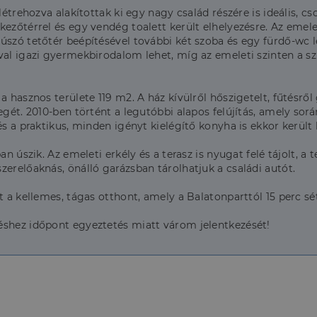
létrehozva alakítottak ki egy nagy család részére is ideális, cs
kezőtérrel és egy vendég toalett került elhelyezésre. Az emel
szó tetőtér beépítésével további két szoba és egy fürdő-wc le
val igazi gyermekbirodalom lehet, míg az emeleti szinten a sz
a hasznos területe 119 m2. A ház kívülről hőszigetelt, fűtésrő
egét. 2010-ben történt a legutóbbi alapos felújítás, amely so
és a praktikus, minden igényt kielégítő konyha is ekkor került
n úszik. Az emeleti erkély és a terasz is nyugat felé tájolt, a 
zerelőaknás, önálló garázsban tárolhatjuk a családi autót.
t a kellemes, tágas otthont, amely a Balatonparttól 15 perc sét
éshez időpont egyeztetés miatt várom jelentkezését!