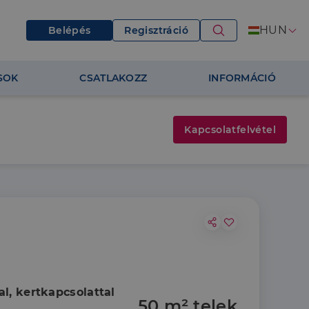
HUN
Belépés
Regisztráció
SOK
CSATLAKOZZ
INFORMÁCIÓ
Kapcsolatfelvétel
al, kertkapcsolattal
50 m² telek