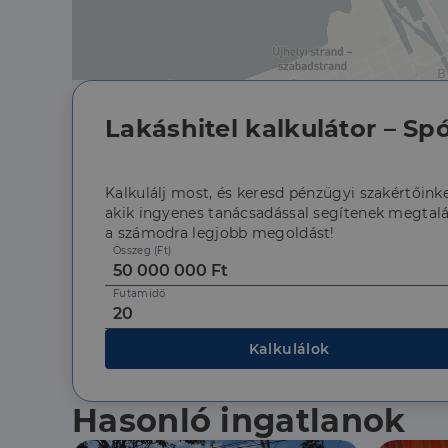
Lakáshitel kalkulátor – Spó
Az elengedhetetlenül 
fiókkezelést. A webo
Kalkulálj most, és keresd pénzügyi szakértőinke
Név
akik ingyenes tanácsadással segítenek megtalá
a számodra legjobb megoldást!
li_gc
Összeg (Ft)
Futamidő
CookieScriptConse
Kalkulálok
Szolgáltató
Név
Hasonló ingatlanok
Domain
Név
Szolgált
Név
_lang
dh.hu
Domain