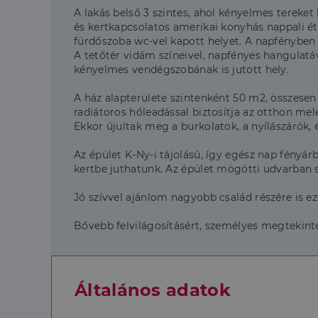
A lakás belső 3 szintes, ahol kényelmes tereket 
és kertkapcsolatos amerikai konyhás nappali ét
fürdőszoba wc-vel kapott helyet. A napfényben ú
A tetőtér vidám színeivel, napfényes hangulatá
kényelmes vendégszobának is jutott hely.
A ház alapterülete szintenként 50 m2, összesen 
radiátoros hőleadással biztosítja az otthon mel
Ekkor újultak meg a burkolatok, a nyílászárók, 
Az épület K-Ny-i tájolású, így egész nap fényárba
kertbe juthatunk. Az épület mögötti udvarban s
Jó szívvel ajánlom nagyobb család részére is ez
Bővebb felvilágosításért, személyes megtekint
Általános adatok