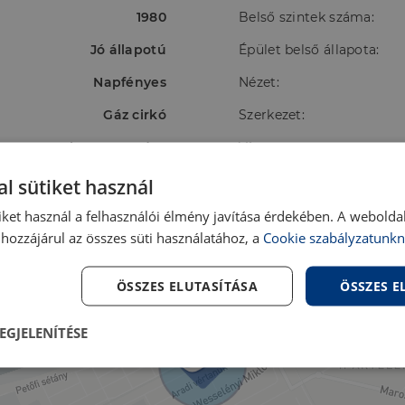
1980
Belső szintek száma:
Jó állapotú
Épület belső állapota:
Napfényes
Nézet:
Gáz cirkó
Szerkezet:
Nincs megadva
Víz:
Ingatlanban
Villany:
l sütiket használ
Ingatlanban
iket használ a felhasználói élmény javítása érdekében. A webolda
hozzájárul az összes süti használatához, a
Cookie szabályzatunkn
ÖSSZES ELUTASÍTÁSA
ÖSSZES 
EGJELENÍTÉSE
lenül
Teljesítmény
Célzás
Fu
s