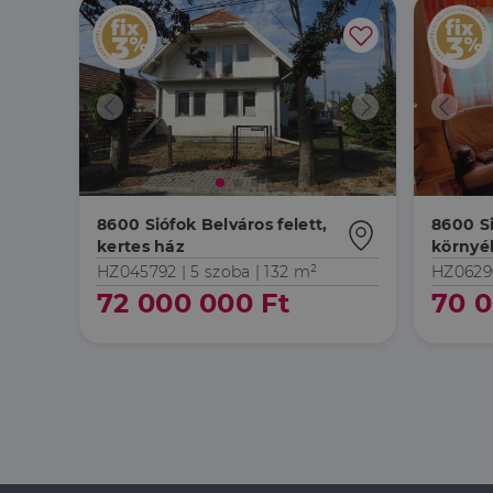
_ga_F4MKCEZ8P5
IDE
Google 
.doublec
lidc
bcookie
Microso
Corpora
_ga
.linkedi
_fbp
Meta Pl
Inc.
.dh.hu
_gcl_au
Google 
8600 Siófok Belváros felett,
8600 Si
.dh.hu
kertes ház
környé
HZ045792 |
5 szoba
| 132 m²
HZ0629
72 000 000 Ft
70 0