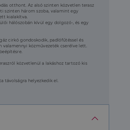
odás otthont. Az alsó szinten közvetlen terasz
eti szinten három szoba, valamint egy
tt kialakítva.
ülői hálószobán kívül egy dolgozó-, és egy
l gáz cirkó gondoskodik, padlófűtéssel és
rán valamennyi közművezeték cserélve lett.
 beépítésre.
teraszról közvetlenül a lakáshoz tartozó kis
a távolságra helyezkedik el.