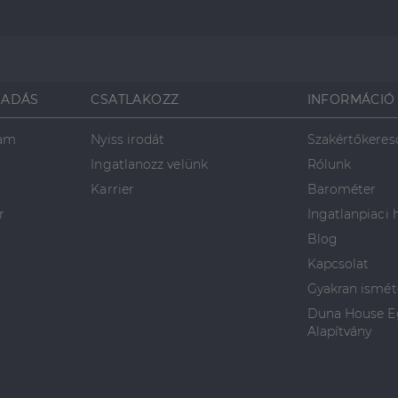
SADÁS
CSATLAKOZZ
INFORMÁCIÓ
ram
Nyiss irodát
Szakértőkeres
Ingatlanozz velünk
Rólunk
Karrier
Barométer
r
Ingatlanpiaci 
Blog
Kapcsolat
Gyakran ismét
Duna House Eg
Alapítvány