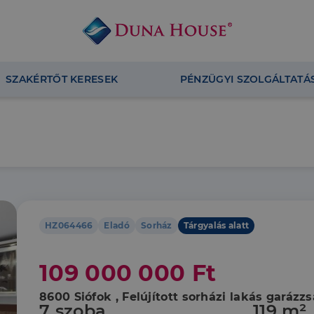
SZAKÉRTŐT KERESEK
PÉNZÜGYI SZOLGÁLTATÁ
HZ064466
Eladó
Sorház
Tárgyalás alatt
109 000 000 Ft
8600 Siófok , Felújított sorházi lakás garázzs
7 szoba
119 m²