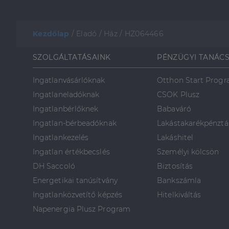
Kezdőlap
/
Eladó
/
Ház
/
HZ064466
SZOLGÁLTATÁSAINK
PÉNZÜGYI TANÁC
Ingatlanvásárlóknak
Otthon Start Prog
Ingatlaneladóknak
CSOK Plusz
Ingatlanbérlőknek
Babaváró
Ingatlan-bérbeadóknak
Lakástakarékpénztá
Ingatlankezelés
Lakáshitel
Ingatlan értékbecslés
Személyi kölcsön
DH Saccoló
Biztosítás
Energetikai tanúsítvány
Bankszámla
Ingatlanközvetítő képzés
Hitelkiváltás
Napenergia Plusz Program