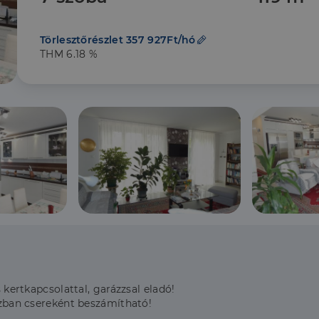
Törlesztőrészlet 357 927Ft/hó
THM 6.18 %
s kertkapcsolattal, garázzsal eladó!
házban csereként beszámítható!