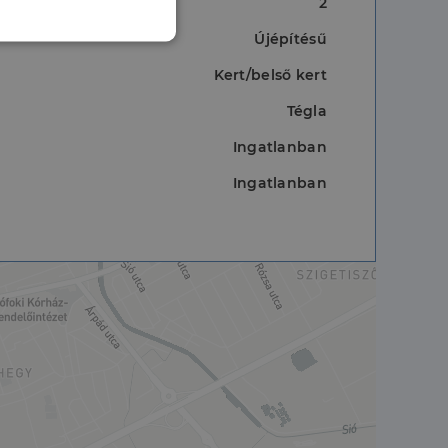
2
Újépítésű
nkcionalitás
Kert/belső kert
Tégla
Ingatlanban
Ingatlanban
jelentkezést és a
hoz való
a a látogatói cookie-
 hogy a Cookie-