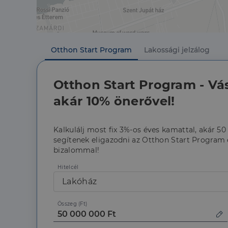
Szolgáltató
Név
Domain
Név
Szolgált
Név
_lang
dh.hu
Domain
_ga_F4MKCEZ8P5
Otthon Start Program
Lakossági jelzálog
IDE
Google 
.doublec
lidc
Otthon Start Program - Vá
bcookie
Microso
Corpora
_ga
akár 10% önerővel!
.linkedi
_fbp
Meta Pl
Inc.
.dh.hu
Kalkulálj most fix 3%-os éves kamattal, akár 50
segítenek eligazodni az Otthon Start Program é
_gcl_au
Google 
bizalommal!
.dh.hu
Hitelcél
Lakóház
Összeg (Ft)