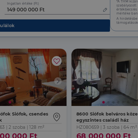
*A THM kizár
Ingatlan értéke (Ft)
szabályozott
értékbecslés
mértéke bank
A hirdetésbe
támogatások
ulálok
ófok Siófok, csendes
8600 Siófok belváros közel
k
egyszintes családi ház
63 |
2 szoba
| 128 m²
HZ080659 |
3 szoba
| 64 m²
00 000 Ft
68 000 000 Ft