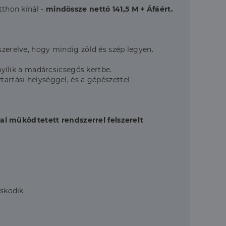
tthon kínál -
mindössze nettó 141,5 M + Áfáért.
szerelve, hogy mindig zöld és szép legyen.
 nyílik a madárcsicsegős kertbe.
tartási helységgel, és a gépészettel
al működtetett rendszerrel felszerelt
oskodik