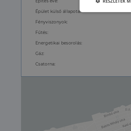
RÉSZLETEK M
Építés éve:
Épület külső állapota:
Elengedhetet
szüksége
Fényviszonyok:
Fűtés:
Energetikai besorolás:
Gáz:
Csatorna:
Az elengedhetetlenül 
fiókkezelést. A webo
Név
li_gc
CookieScriptConse