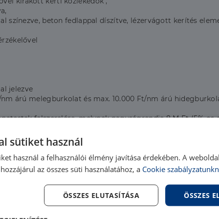
l kirakott kerti közlekedők ,
a,
 színezve, beton fedlappal díszítve, lézervágott kerítés elem
rzékelővel
al jelezve
t/nm árú melegburkolat és max. 10.000 Ft/nm árú hidegburko
patestek felszerelése, melynek nagyságrendje 8 M Ft (5%-os
eket szeretnének, akkor annak különbsége a Vevőt terheli.
l sütiket használ
gén is.
iket használ a felhasználói élmény javítása érdekében. A webolda
hozzájárul az összes süti használatához, a
Cookie szabályzatunkn
ÖSSZES ELUTASÍTÁSA
ÖSSZES 