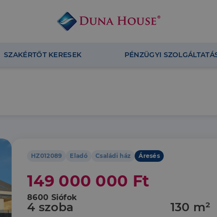
SZAKÉRTŐT KERESEK
PÉNZÜGYI SZOLGÁLTATÁ
HZ012089
Eladó
Családi ház
Áresés
149 000 000 Ft
8600 Siófok
4 szoba
130 m²