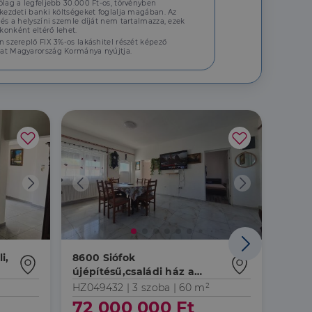
ólag a legfeljebb 30.000 Ft-os, törvényben
 kezdeti banki költségeket foglalja magában. Az
 és a helyszíni szemle díját nem tartalmazza, ezek
onként eltérő lehet.
n szereplő FIX 3%-os lakáshitel részét képező
at Magyarország Kormánya nyújtja.
i,
8600 Siófok
8600 
újépítésű,családi ház a
Part
belvárosban
HZ049432 |
3 szoba
| 60 m²
HZ03
72 000 000 Ft
69