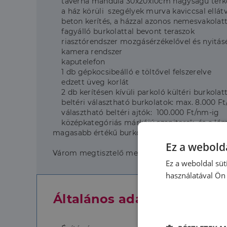
taverna mandula 30x20x10cm nagyságú térkőve
a ház körüli szegélyek murva kaviccsal ellátv
beton kerítés, a házzal azonos nemesvakolattal
fagyálló burkolattal bevont teraszok
riasztórendszer mozgásérzékelővel és nyitásé
kamera rendszer
kaputelefon
1 db gépkocsibeálló e töltővel felszerelve
edzett üveg korlát
2 db kerítésen kívüli parkoló kültéri burkolatt
beltéri választható burkolatok: max. 8.000 F
választható beltéri ajtók: 100.000 Ft/nm-ig
középkategóriás márkájú szaniterek, és a lám
magasabb értékű burkolatokat, egyedi szaniter
Ez a webolda
Várom megtisztelő megkeresésedet, akár hétvé
Ez a weboldal süt
használatával Ön 
Általános adatok