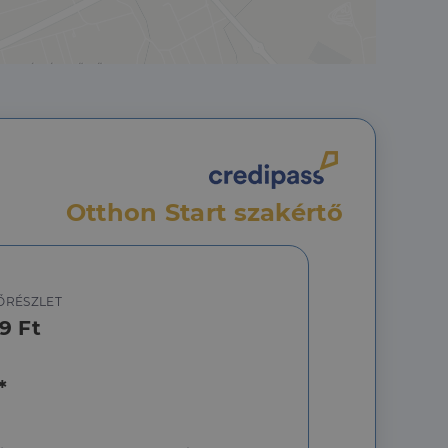
áit, hogy a tárolt
állapotának
rról, hogy a
lámról, amelyet a
sítja a weboldal
lt.
 tartalmának
z - amely jelentős
lgáltatáshoz. Ez a
Otthon Start szakértő
életlenszerűen
t például valós
webhely minden
átogatói,
rról, hogy a
lámról, amelyet a
ŐRÉSZLET
lt.
9 Ft
*