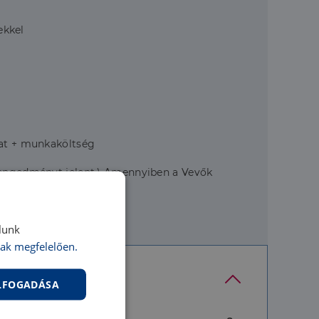
ekkel
lat + munkaköltség
 engedményt jelent.) Amennyiben a Vevők
lunk
ak megfelelően.
ELFOGADÁSA