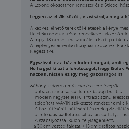
A Loxone okosotthon rendszer és a Stiebel hőszi
Legyen az elsők között, és vásárolja meg a h
A kedves, élhető terek tökéletesek a kényelmes 
Ha elektromos autóval rendelkezel, akkor örülni 
A nagy, 18 nm-es terasz ideális a kerti partikho
A napfényes amerikai konyhás nappalival kialakí
kiegészítve.
Egyszóval, ez a ház mindent megad, amit e
Ne hagyd ki ezt a lehetőséget, hogy Siófok F
házban, hiszen ez így még gazdaságos is!
Néhány szóban a műszaki felszereltségről:
antracit színű korcol lemez bádog borítás
modern négyzet alakú antracit színű ereszcs
telepített WAVIN szikkasztó rendszer ami a k
A ház fűtéséről, hűtéséről és melegvíz ellátá
a hőleadás padlófűtéssel és fan-coil-al , a hűté
A szabályozása külön helyiségenként.
a 30 cm vastag falazat + 15 cm grafitos hőszi