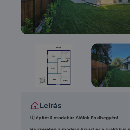
Leírás
Új építésű csodaház Siófok Fokihegyén!
Ha szereted a modern luxust és a praktikus 