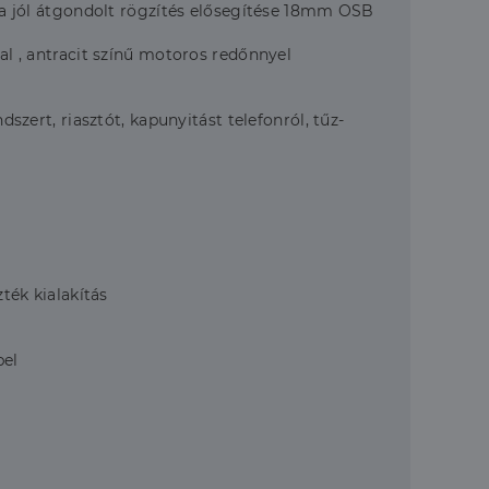
ba jól átgondolt rögzítés elősegítése 18mm OSB
al , antracit színű motoros redőnnyel
zert, riasztót, kapunyitást telefonról, tűz-
ték kialakítás
pel