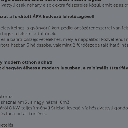
vattyú csak néhány a sok extra felszerelés közül, amit ez az o
ázat a fordított ÁFA kedvező lehetőségével!
életvitelhez, a gyönyörű kert pedig öntözőrendszerrel van fel
fogsz a felszíni e-töltőnek.
z és a baráti összejövetelekhez, mely a nappaliból közvetlenül
tott házban 3 hálószoba, valamint 2 fürdőszoba található, ház
gy modern otthon adhat!
okihegyén élhess a modern luxusban, a minimális H tarifáv
atorna,
isháznál 4m3 , a nagy háznál 6m3
sáról 8 kW teljesítményű Stiebel levegő-víz hőszivattyú gond
s fan-coil-al történik.
getelés