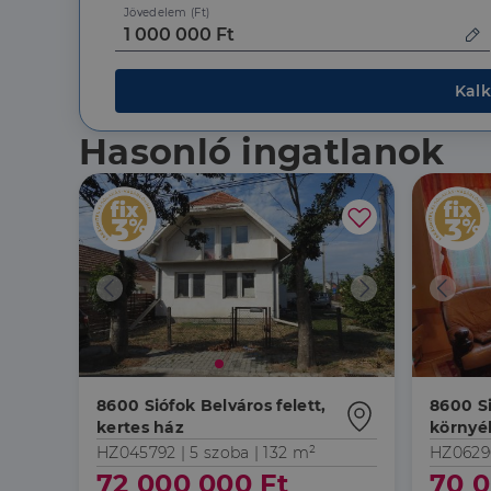
Jövedelem (Ft)
Kalk
Hasonló ingatlanok
8600 Siófok Belváros felett,
8600 Si
kertes ház
környé
HZ045792 |
5 szoba
| 132 m²
HZ0629
72 000 000 Ft
70 0