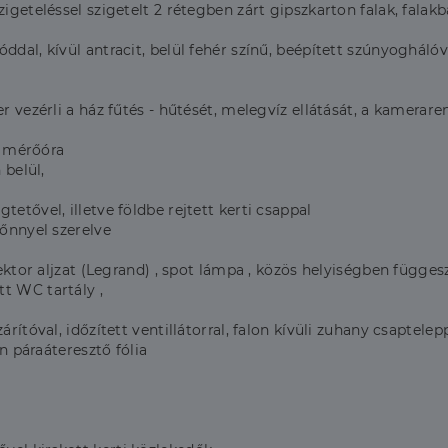
eteléssel szigetelt 2 rétegben zárt gipszkarton falak, falak
l, kívül antracit, belül fehér színű, beépített szúnyoghálóv
ezérli a ház fűtés - hűtését, melegvíz ellátását, a kamerarends
s mérőóra
belül,
tővel, illetve földbe rejtett kerti csappal
őnnyel szerelve
tor aljzat (Legrand) , spot lámpa , közös helyiségben függesz
t WC tartály ,
tóval, időzített ventillátorral, falon kívüli zuhany csaptelep
n páraáteresztő fólia