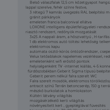
Belső válaszfalak 12,5 cm kőzetgyapot hangszig
lappal szerelve, fehér színre festve,
3 rétegű 7 kamrás üvegezés RAL beépítési módda
gránit párkányok
emeleten francia balconival ellátva
LOXONE intelligens épületfelügyeleti rendszer v
riasztó rendszert, redőnyök mozgatását
3x25 A nappali áram, a hőszivattyú , H-tarifá
1 db elektromos autó töltési lehetőség telken 
elektromos kapu
automata osztó-körös öntözőrendszer, csepegte
Velux tetőablakok napelemes vezérléssel, red
emeletenként wifi erősítő pontok
helyiségenként TV -internet kiállás, 4-5 konnek
fürdőszobákban Geberit Sigma típusú beépítet
Geberit perem nélkül falra szerelt WC
Falra szerelt mosdók, elektromos törölközőszárí
antracit színű Terrán betoncserép, 150 g terrá
mészkő burkolatok a homlokzaton
Kültéri látvány világítás
mozgásérzékelő kerti világítás
növényesített kert , gyeptéglával füvesítés