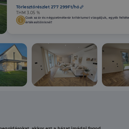
Törlesztőrészlet 277 299Ft/hó
THM 3.05 %
Csak az ár és négyzetméterár kritériumot vizsgáljuk, egyéb feltét
értékesítőinknél!
megoldásokat, akkor ezt a házat imádni fogod.