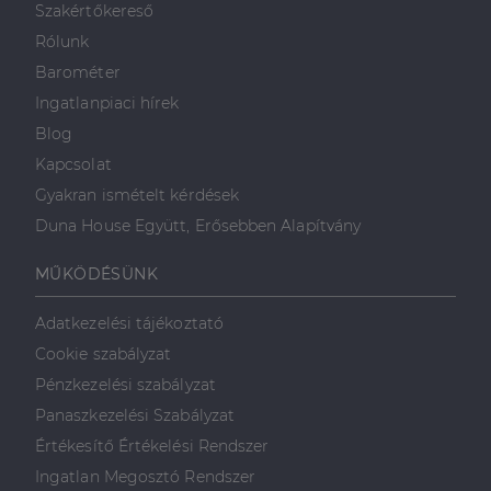
Szakértőkereső
valós idejű
ajánlattétel
Rólunk
harmadik fél
hirdetőitől
Barométer
_gcl_au
2
Ezt a cookie-t
Google LLC
Ingatlanpiaci hírek
hónap
a Doubleclick
.dh.hu
4 hét
állítja be, és
Blog
információkat
szolgáltat
Kapcsolat
arról, hogy a
végfelhasználó
Gyakran ismételt kérdések
hogyan
használja a
Duna House Együtt, Erősebben Alapítvány
weboldalt, és
minden olyan
reklámról,
MŰKÖDÉSÜNK
amelyet a
végfelhasználó
láthatott,
mielőtt
Adatkezelési tájékoztató
meglátogatta
az említett
Cookie szabályzat
weboldalt.
Pénzkezelési szabályzat
Panaszkezelési Szabályzat
Értékesítő Értékelési Rendszer
Ingatlan Megosztó Rendszer