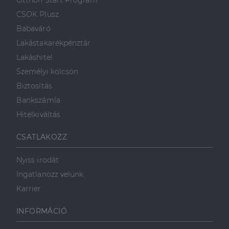
Otthon Start Program
weboldalt.
süti, amely biztosítja
használja a
.linkedin.com
a weboldal megfelel
weboldalt, és
CSOK Plusz
működését.
minden olyan
reklámról,
Babaváró
_ga
1 év 1
amelyet a
Ez a cookie-név
Google LLC
hónap
végfelhasználó
társítva van a Googl
.dh.hu
Lakástakarékpénztár
láthatott,
Universal Analytics-
mielőtt
hez - amely jelentős
Lakáshitel
meglátogatta
frissítés a Google
az említett
által leggyakrabban
Személyi kölcsön
weboldalt.
használt elemzési
szolgáltatáshoz. Ez a
Biztosítás
süti az egyedi
bcookie
1 év
Ez egy
Microsoft
felhasználók
Microsoft MSN
Corporation
Bankszámla
megkülönböztetésér
első féltől
.linkedin.com
szolgál,
származó
Hitelkiváltás
véletlenszerűen
sütik, amely a
generált szám
weboldal
hozzárendelésével
tartalmának
CSATLAKOZZ
kliens azonosítóként
közösségi
A webhely minden
médián
oldalkérésében
keresztül
Nyiss irodát
szerepel, és a
történő
webhely-elemzési
megosztására
Ingatlanozz velünk
jelentések látogatói,
szolgál.
munkamenet- és
Karrier
kampányadatainak
_fbp
2
A Facebook
Meta Platform
kiszámítására szolgál
hónap
egy sor olyan
Inc.
4 hét
reklámtermék
.dh.hu
INFORMÁCIÓ
szállítására
használja,
mint például