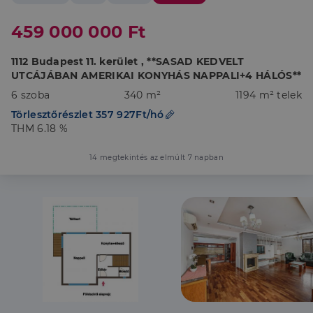
459 000 000 Ft
1112 Budapest 11. kerület , **SASAD KEDVELT
UTCÁJÁBAN AMERIKAI KONYHÁS NAPPALI+4 HÁLÓS**
6 szoba
340 m²
1194 m² telek
Törlesztőrészlet 357 927Ft/hó
THM 6.18 %
14 megtekintés az elmúlt 7 napban