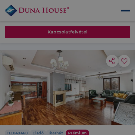
Kapcsolatfelvétel
HZ049460
Eladó
Ikerház
Prémium