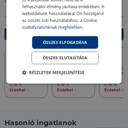
számodra legjobb megoldást!
felhasználói élmény javítása érdekében. A
Összeg (Ft)
weboldalunk használatával Ön hozzájárul
Futamidő
az összes süti használatához, a
Cookie
szabályzatunknak megfelelően.
Kalkulálok
ÖSSZES ELFOGADÁSA
ÖSSZES ELUTASÍTÁSA
10 év
10 év
5 év
Törlesztőrészlet
Törlesztőrészlet
Törlesztőré
RÉSZLETEK MEGJELENÍTÉSE
386 626 Ft
357 927 Ft
357 927 Ft
THM
THM
THM
Elengedhetetlenül
Teljesítmény
6.18 %
6.18 %
6.18 %
szükséges
Érdekel
Érdekel
Érdekel
Célzás
Funkcionalitás
Hasonló ingatlanok