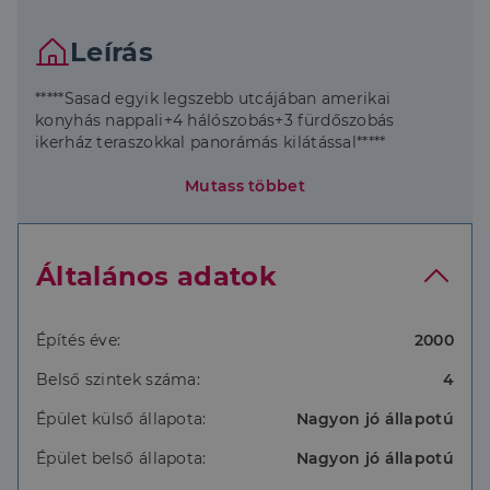
Leírás
*****Sasad egyik legszebb utcájában amerikai
konyhás nappali+4 hálószobás+3 fürdőszobás
ikerház teraszokkal panorámás kilátással*****
Mutass többet
Budapest, 11.kerületében Sasadon , csendes, zöld
Általános adatok
utcában, a Beregszász úton eladó nettó 340 m2
lakóterülettel rendelkező ikerház kiváló elosztással,
napsütéses terekkel, nagy,-és kis méretű különböző
tájolású teraszokkal, hangulatos nyári konyhával,
Építés éve:
2000
fenyőfák ölelésében.
Belső szintek száma:
4
A 2000-es építésű ház 2020-ban esztétikai, és
Épület külső állapota:
Nagyon jó állapotú
gépészeti felújításon esett át! Parkosított
hangulatos udvara van, ahol beépített udvari
Épület belső állapota:
Nagyon jó állapotú
medence (3*7 méteres), kerti tároló (7 m2). valamint