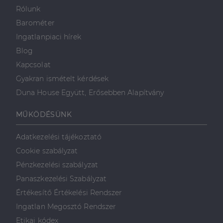
valós idejű
ajánlattétel
Rólunk
harmadik fél
hirdetőitől
Barométer
_gcl_au
2
Ezt a cookie-t
Ingatlanpiaci hírek
Google LLC
hónap
a Doubleclick
.dh.hu
4 hét
állítja be, és
Blog
információkat
szolgáltat
Kapcsolat
arról, hogy a
végfelhasználó
Gyakran ismételt kérdések
hogyan
használja a
Duna House Együtt, Erősebben Alapítvány
weboldalt, és
minden olyan
reklámról,
MŰKÖDÉSÜNK
amelyet a
végfelhasználó
láthatott,
Adatkezelési tájékoztató
mielőtt
meglátogatta
Cookie szabályzat
az említett
weboldalt.
Pénzkezelési szabályzat
Panaszkezelési Szabályzat
Értékesítő Értékelési Rendszer
Ingatlan Megosztó Rendszer
Etikai kódex