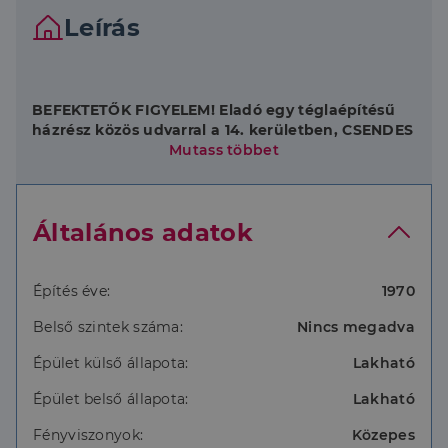
Leírás
BEFEKTETŐK FIGYELEM! Eladó egy téglaépítésű
házrész közös udvarral a 14. kerületben, CSENDES
és nyugodt környezetben.
Mutass többet
/For English language please scroll down!/
Magánszemélytől eladó!
Általános adatok
Frekventált helyen, mégis CSENDES és nyugodt
környezetben helyezkedik el.
Az ingatlan négyzetméterenkénti ára MINDÖSSZE
399.999. HUF. Méretéből és árából adódóan kiváló
Építés éve:
1970
választás befektetők számára. Udvari nézetű, így
Belső szintek száma:
Nincs megadva
nyugodt és csendes környezetet biztosít lakóinak. A
fűtésről gáz kazán gondoskodik, amely gazdaságos
Épület külső állapota:
Lakható
és kényelmes megoldást kínál a hidegebb
hónapokban.
Épület belső állapota:
Lakható
Minden lakás és iroda ki van adva, így Önnek már
Fényviszonyok:
Közepes