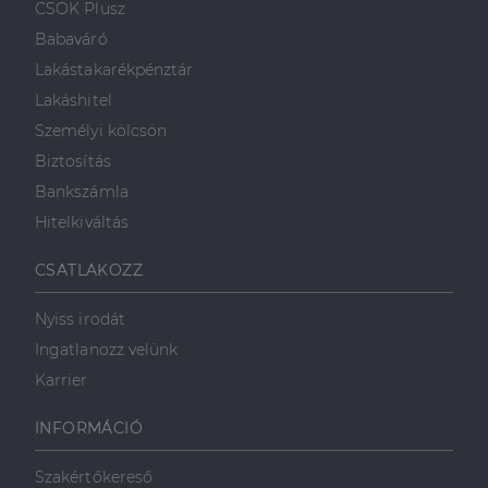
.linkedin.com
CSOK Plusz
a weboldal megfelel
weboldalt, és
működését.
minden olyan
Babaváró
reklámról,
_ga
1 év 1
amelyet a
Ez a cookie-név
Google LLC
Lakástakarékpénztár
hónap
végfelhasználó
társítva van a Googl
.dh.hu
láthatott,
Universal Analytics-
Lakáshitel
mielőtt
hez - amely jelentős
meglátogatta
frissítés a Google
Személyi kölcsön
az említett
által leggyakrabban
weboldalt.
használt elemzési
Biztosítás
szolgáltatáshoz. Ez a
süti az egyedi
bcookie
1 év
Ez egy
Microsoft
Bankszámla
felhasználók
Microsoft MSN
Corporation
megkülönböztetésér
első féltől
.linkedin.com
Hitelkiváltás
szolgál,
származó
véletlenszerűen
sütik, amely a
generált szám
weboldal
CSATLAKOZZ
hozzárendelésével
tartalmának
kliens azonosítóként
közösségi
A webhely minden
médián
Nyiss irodát
oldalkérésében
keresztül
szerepel, és a
történő
Ingatlanozz velünk
webhely-elemzési
megosztására
jelentések látogatói,
szolgál.
Karrier
munkamenet- és
kampányadatainak
_fbp
2
A Facebook
Meta Platform
kiszámítására szolgál
hónap
egy sor olyan
Inc.
INFORMÁCIÓ
4 hét
reklámtermék
.dh.hu
szállítására
használja,
mint például
Szakértőkereső