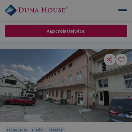
Kapcsolatfelvétel
HZ046804
Eladó
Házrész