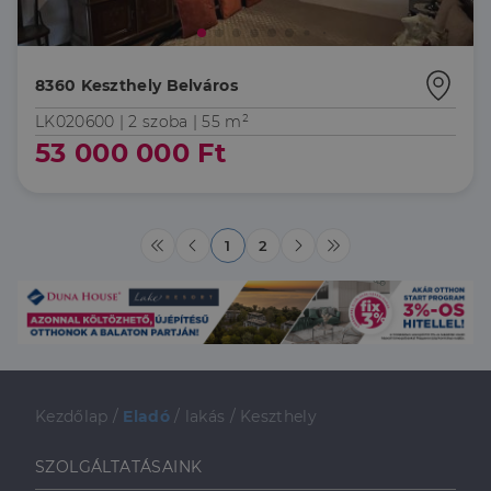
8360 Keszthely Belváros
LK020600 |
2 szoba
| 55 m²
53 000 000 Ft
1
2
Kezdőlap
/
Eladó
/
lakás
/
Keszthely
SZOLGÁLTATÁSAINK