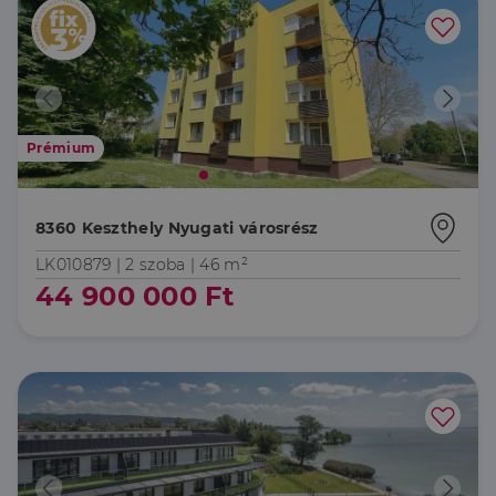
Prémium
8360 Keszthely Nyugati városrész
LK010879 |
2 szoba
| 46 m²
44 900 000 Ft