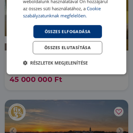
weboldalunk használatával Ön hozzájárul
az összes süti használatához, a
Cookie
szabályzatunknak megfelelően.
ÖSSZES ELFOGADÁSA
Prémium
ÖSSZES ELUTASÍTÁSA
8360 Keszthely
RÉSZLETEK MEGJELENÍTÉSE
LK075123 |
3 szoba
| 58 m²
Elengedhetetlenül
Teljesítmény
45 000 000 Ft
szükséges
Célzás
Funkcionalitás