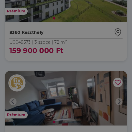
Prémium
8360 Keszthely
U0049573 |
3 szoba
| 72 m²
159 900 000 Ft
Prémium