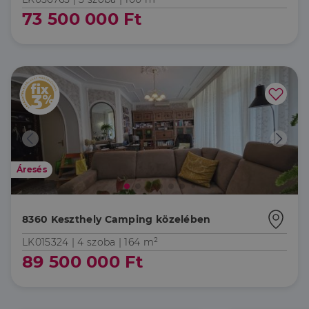
73 500 000 Ft
Áresés
8360 Keszthely Camping közelében
LK015324 |
4 szoba
| 164 m²
89 500 000 Ft