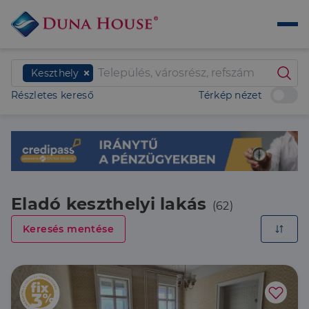
Keszthely
Részletes kereső
Térkép nézet
Eladó keszthelyi lakás
(62)
Keresés mentése