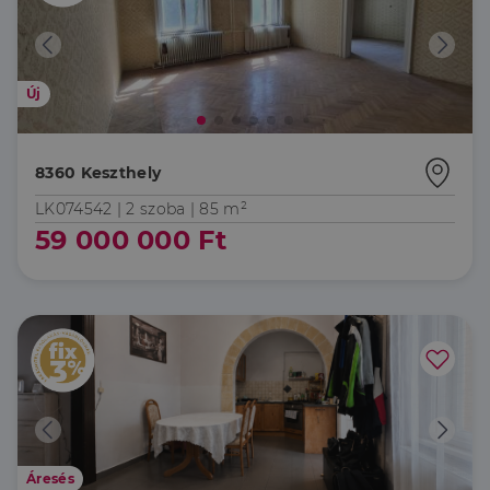
Új
8360 Keszthely
LK074542 |
2 szoba
| 85 m²
59 000 000 Ft
Áresés