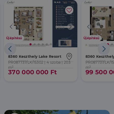
Újépítésű
Újépítésű
8360 Keszthely Lake Resort
8360 Keszthel
PR087737/LK/15302 |
4 szoba
| 203
PR087737/LK/1
m²
m²
370 000 000 Ft
99 500 0