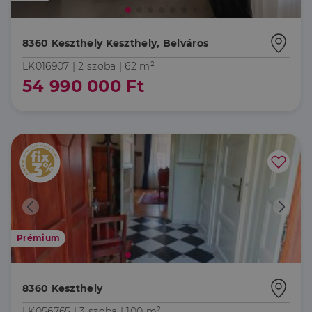
8360 Keszthely Keszthely, Belváros
LK016907 |
2 szoba
| 62 m²
54 990 000 Ft
Prémium
8360 Keszthely
LK056765 |
3 szoba
| 100 m²