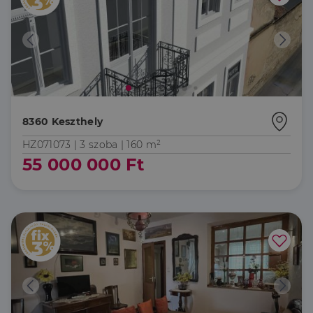
hirdetőitől
_gcl_au
2
Ezt a cookie-t
Google LLC
hónap
a Doubleclick
.dh.hu
4 hét
állítja be, és
információkat
szolgáltat
arról, hogy a
végfelhasználó
hogyan
használja a
weboldalt, és
8360 Keszthely
minden olyan
reklámról,
HZ071073 |
3 szoba
| 160 m²
amelyet a
végfelhasználó
55 000 000 Ft
láthatott,
mielőtt
meglátogatta
az említett
weboldalt.