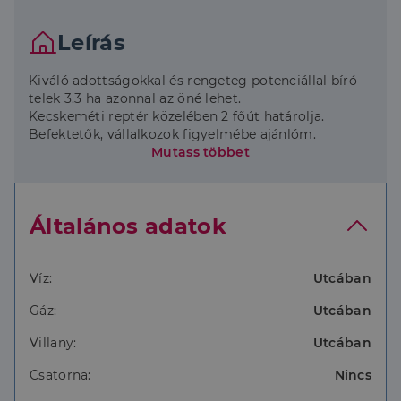
Leírás
Kiváló adottságokkal és rengeteg potenciállal bíró
telek 3.3 ha azonnal az öné lehet.
Kecskeméti reptér közelében 2 főút határolja.
Befektetők, vállalkozok figyelmébe ajánlóm.
Lehetőségei, családi házak, ipari park, raktárnak,
Mutass többet
kamion parkoló mosó, solar park létesítésre
kivételes ajánlat.
Kiváló a terület logisztikai bázisnak is!
Általános adatok
Víz:
Utcában
Gáz:
Utcában
Villany:
Utcában
Csatorna:
Nincs