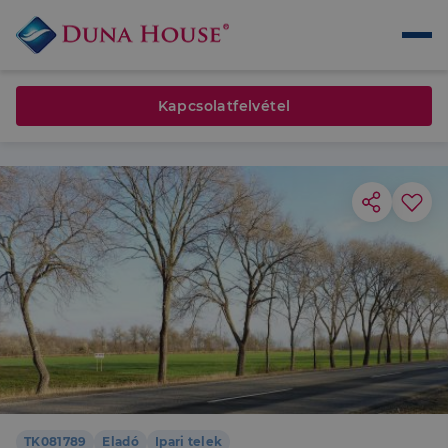
Kapcsolatfelvétel
TK081789
Eladó
Ipari telek