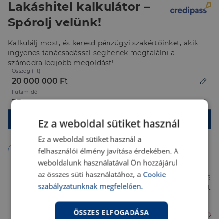
Lakáshitel kalkulátor –
Spórolj velünk!
Kalkulálj most, és keresd pénzügyi szakértőinket, akik
ingyenes tanácsadással segítenek megtalálni a
számodra legjobb megoldást!
Összeg (Ft)
Futamidő
Kalkulálok
Ez a weboldal sütiket használ
Ez a weboldal sütiket használ a
felhasználói élmény javítása érdekében. A
weboldalunk használatával Ön hozzájárul
10 év
10 év
5 év
az összes süti használatához, a
Cookie
Törlesztőrészlet
Törlesztőrészlet
Törlesztőré
szabályzatunknak megfelelően.
158 284 Ft
143 171 Ft
143 171 Ft
THM
THM
THM
4.93 %
6.22 %
6.22 %
ÖSSZES ELFOGADÁSA
Érdekel
Érdekel
Érdekel