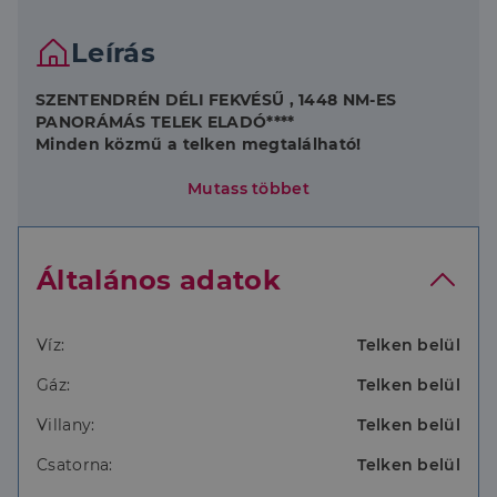
Leírás
SZENTENDRÉN DÉLI FEKVÉSŰ , 1448 NM-ES
PANORÁMÁS TELEK ELADÓ****
Minden közmű a telken megtalálható!
Az eladó megcsinálta a földmunkák 80%-át.
Mutass többet
A telek lépcsőzetes.
A ház a telek felső részére tervezhető.
Általános adatok
Kerítés van az utcafronton és a jobb oldali
szomszédnál.
Övezeti besorolás: Lke/2
Beépíthetőség 15%
Víz:
Telken belül
Megengedett magasság: 5 méter
Gáz:
Telken belül
Építési mód: szabadonálló
Megengedett legnagyobb szintterületi mutató: 0,25
Villany:
Telken belül
Keressen bizalommal!
Csatorna:
Telken belül