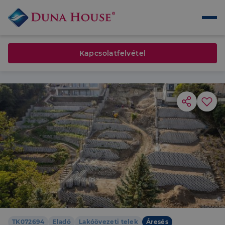
Kapcsolatfelvétel
TK072694
Eladó
Lakóövezeti telek
Áresés