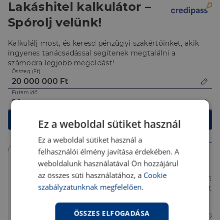
Lakáshitel kalkulátor –
Spórolj velünk!
Kalkulálj most, és keresd pénzügyi szakértőinket, akik
ingyenes tanácsadással segítenek megtalálni a
számodra legjobb megoldást!
Összeg (Ft)
Futamidő
Kalkulálok
Ez a weboldal sütiket használ
Ez a weboldal sütiket használ a
felhasználói élmény javítása érdekében. A
weboldalunk használatával Ön hozzájárul
10 év
10 év
5 év
az összes süti használatához, a
Cookie
Törlesztőrészlet
Törlesztőrészlet
Törlesztőré
szabályzatunknak megfelelően.
158 284 Ft
143 171 Ft
143 171 Ft
THM
THM
THM
4.93 %
6.22 %
6.22 %
ÖSSZES ELFOGADÁSA
Érdekel
Érdekel
Érdekel