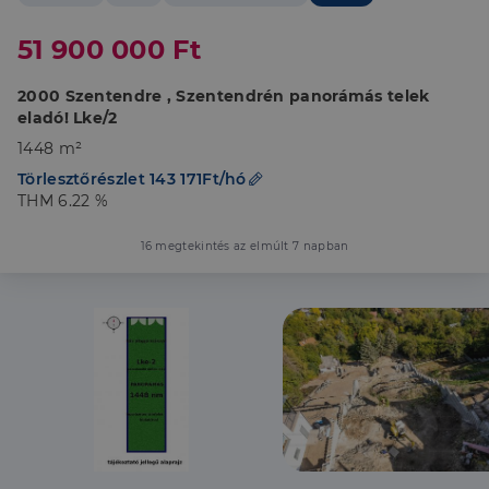
51 900 000 Ft
2000 Szentendre , Szentendrén panorámás telek
eladó! Lke/2
1448 m²
Törlesztőrészlet 143 171Ft/hó
THM 6.22 %
16 megtekintés az elmúlt 7 napban