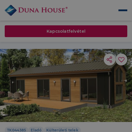
Kapcsolatfelvétel
TK044385
Eladó
Külterületi telek