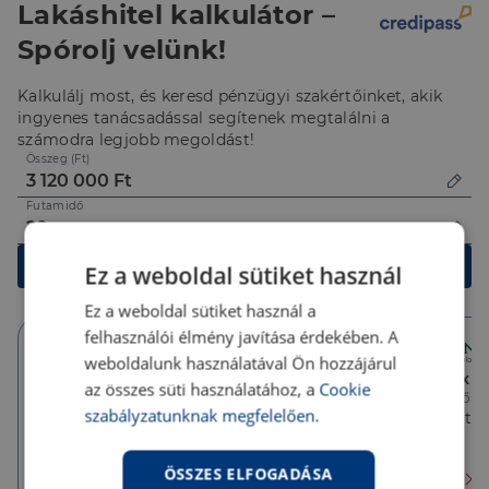
Lakáshitel kalkulátor –
Spórolj velünk!
Kalkulálj most, és keresd pénzügyi szakértőinket, akik
ingyenes tanácsadással segítenek megtalálni a
számodra legjobb megoldást!
Összeg (Ft)
Futamidő
Kalkulálok
Ez a weboldal sütiket használ
Ez a weboldal sütiket használ a
felhasználói élmény javítása érdekében. A
weboldalunk használatával Ön hozzájárul
Végig fix
10 év
Végig fix
az összes süti használatához, a
Cookie
Törlesztőrészlet
Törlesztőrészlet
Törlesztőré
szabályzatunknak megfelelően.
23 459 Ft
23 597 Ft
23 784 Ft
THM
THM
THM
6.78 %
6.89 %
7.00 %
ÖSSZES ELFOGADÁSA
Érdekel
Érdekel
Érdekel