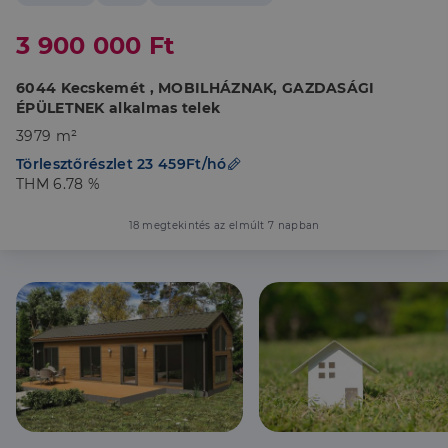
3 900 000 Ft
6044 Kecskemét , MOBILHÁZNAK, GAZDASÁGI
ÉPÜLETNEK alkalmas telek
3979 m²
Törlesztőrészlet 23 459Ft/hó
THM 6.78 %
18 megtekintés az elmúlt 7 napban