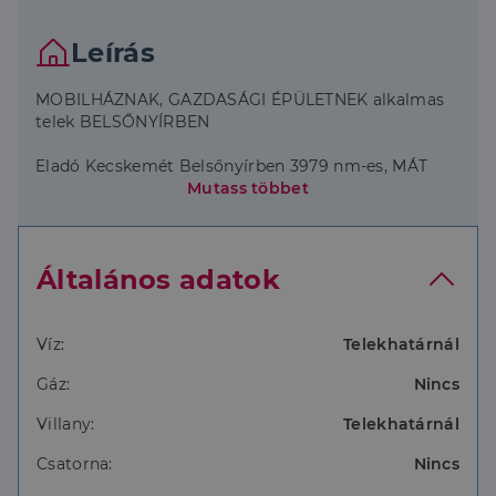
Leírás
MOBILHÁZNAK, GAZDASÁGI ÉPÜLETNEK alkalmas
telek BELSŐNYÍRBEN
Eladó Kecskemét Belsőnyírben 3979 nm-es, MÁT
besorolású terület amely megfelelő hobbikertnek,
Mutass többet
vagy akár gazdasági épület építésére is alkalmas
lehet mivel 3%-a beépíthető.
GPS: 46.92396495847077, 19.613716821599276
Általános adatok
Megtekintéssel, információval kapcsolatban hívjon!
Víz:
Telekhatárnál
Gáz:
Nincs
Villany:
Telekhatárnál
Csatorna:
Nincs