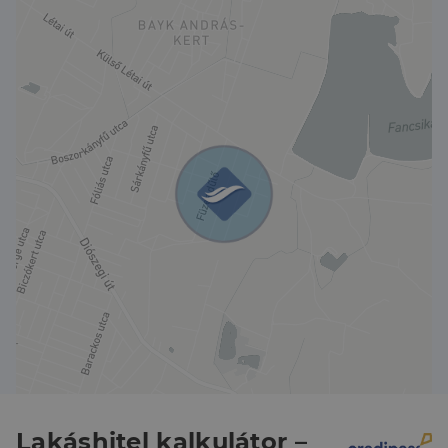
Lakáshitel kalkulátor –