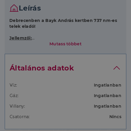
Leírás
Debrecenben a Bayk András kertben 737 nm-es
telek eladó!
Jellemzői:
Mutass többet
- felújítandó, de inkább bontandó épület van a
telken
- aszfaltozott úttól kb. 1 km-re van
Általános adatok
- beépíthetőség 3%
- víz, gáz, villany az ingatlanban
- csatorna nincs,
- fúrt kút,
Víz:
Ingatlanban
- bekerített.
Gáz:
Ingatlanban
Bővebb információért és a megtekintéssel
Villany:
Ingatlanban
kapcsolatban, hívjon bizalommal!
Csatorna:
Nincs