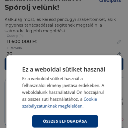
Spórolj velünk!
Kalkulálj most, és keresd pénzügyi szakértőinket, akik
ingyenes tanácsadással segítenek megtalálni a
számodra legjobb megoldást!
Összeg (Ft)
Futamidő
Kalkulálok
Ez a weboldal sütiket használ
Ez a weboldal sütiket használ a
felhasználói élmény javítása érdekében. A
weboldalunk használatával Ön hozzájárul
10 év
10 év
5 év
az összes süti használatához, a
Cookie
Törlesztőrészlet
Törlesztőrészlet
Törlesztőré
91 805 Ft
83 039 Ft
83 039 Ft
szabályzatunknak megfelelően.
THM
THM
THM
3.46 %
6.26 %
6.26 %
Érdekel
Érdekel
Érdekel
ÖSSZES ELFOGADÁSA