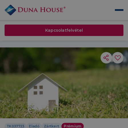
Kapcsolatfelvétel
TK037723
Eladó
Zártkert
Prémium