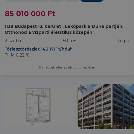
85 010 000 Ft
1138 Budapest 13. kerület , Lakópark a Duna partján:
Otthonod a vízparti életstílus közepén!
2 szoba
50 m²
Tégla
Törlesztőrészlet 143 171Ft/hó
THM 6.22 %
11 megtekintés az elmúlt 7 napban