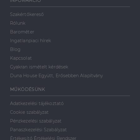
INFORMÁCIÓ
használja,
mint például
valós idejű
ajánlattétel
Szakértőkereső
harmadik fél
hirdetőitől
Rólunk
_gcl_au
2
Ezt a cookie-t
Barométer
Google LLC
hónap
a Doubleclick
.dh.hu
4 hét
állítja be, és
Ingatlanpiaci hírek
információkat
szolgáltat
Blog
arról, hogy a
végfelhasználó
Kapcsolat
hogyan
használja a
Gyakran ismételt kérdések
weboldalt, és
minden olyan
Duna House Együtt, Erősebben Alapítvány
reklámról,
amelyet a
végfelhasználó
MŰKÖDÉSÜNK
láthatott,
mielőtt
meglátogatta
Adatkezelési tájékoztató
az említett
weboldalt.
Cookie szabályzat
Pénzkezelési szabályzat
Panaszkezelési Szabályzat
Értékesítő Értékelési Rendszer