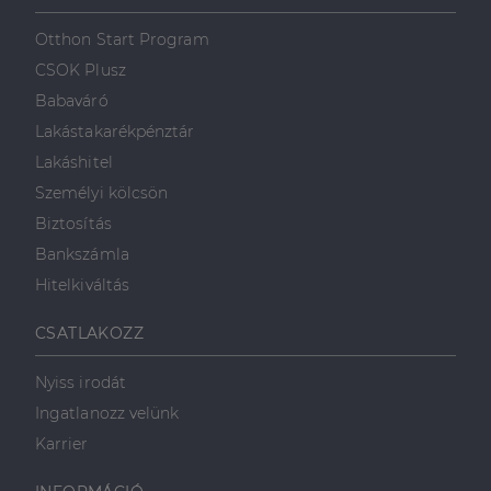
szolgálja fel a
első féltől származó
hogyan
Corporation
weboldalt.
süti, amely biztosítja
használja a
.linkedin.com
Otthon Start Program
a weboldal megfelel
weboldalt, és
működését.
minden olyan
CSOK Plusz
reklámról,
_ga
1 év 1
amelyet a
Ez a cookie-név
Google LLC
Babaváró
hónap
végfelhasználó
társítva van a Googl
.dh.hu
láthatott,
Universal Analytics-
Lakástakarékpénztár
mielőtt
hez - amely jelentős
meglátogatta
frissítés a Google
Lakáshitel
az említett
által leggyakrabban
weboldalt.
használt elemzési
Személyi kölcsön
szolgáltatáshoz. Ez a
süti az egyedi
bcookie
1 év
Ez egy
Microsoft
Biztosítás
felhasználók
Microsoft MSN
Corporation
megkülönböztetésér
első féltől
.linkedin.com
Bankszámla
szolgál,
származó
véletlenszerűen
sütik, amely a
Hitelkiváltás
generált szám
weboldal
hozzárendelésével
tartalmának
kliens azonosítóként
közösségi
CSATLAKOZZ
A webhely minden
médián
oldalkérésében
keresztül
szerepel, és a
történő
Nyiss irodát
webhely-elemzési
megosztására
jelentések látogatói,
szolgál.
Ingatlanozz velünk
munkamenet- és
kampányadatainak
_fbp
2
A Facebook
Meta Platform
Karrier
kiszámítására szolgál
hónap
egy sor olyan
Inc.
4 hét
reklámtermék
.dh.hu
szállítására