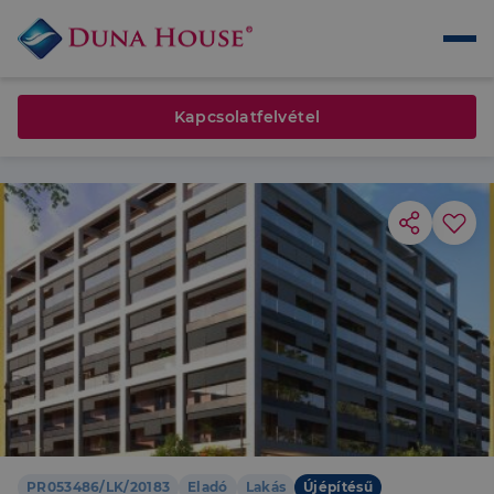
Kapcsolatfelvétel
PR053486/LK/20183
Eladó
Lakás
Újépítésű