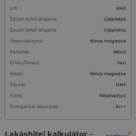
Lift:
Hívó
Épület külső állapota:
Újépítésű
Épület belső állapota:
Újépítésű
Fényviszonyok:
Nincs megadva
Parkolás:
Nincs
Erkély/Terasz:
Van
Nézet:
Nincs megadva
Tájolás:
DNY
Fűtés:
Hőszivattyú
Energetikai besorolás:
A+++
Lakáshitel kalkulátor –