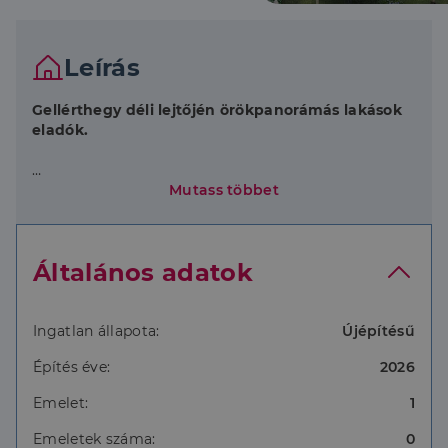
Leírás
Gellérthegy déli lejtőjén örökpanorámás lakások
eladók.
Az elérhető lakások elosztása nappali+1 hálótól
Mutass többet
nappali +4 hálóig.
Minden lakáshoz tartozik panorámás erkély vagy
Általános adatok
terasz.
A lakások kulcsrakészen, a vevői igények
függvényében akár 6 hónap is lehet a legmagasabb
Ingatlan állapota:
Újépítésű
műszaki- és esztétikai színvonalon.
Építés éve:
2026
Emelet:
1
Válassza ki álomotthonát mielőbb!
Emeletek száma:
0