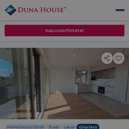
Kapcsolatfelvétel
PR040391/LK/23326
Eladó
Lakás
Újépítésű