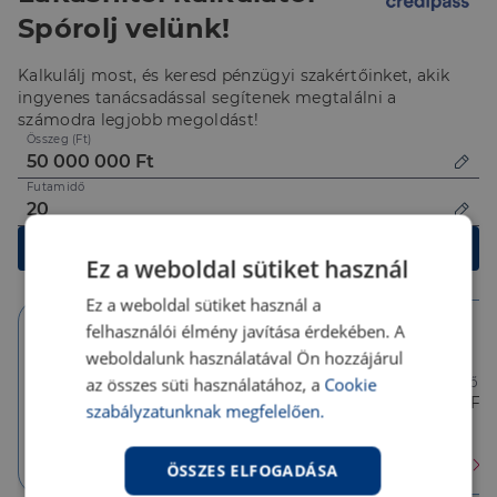
Spórolj velünk!
Kalkulálj most, és keresd pénzügyi szakértőinket, akik
ingyenes tanácsadással segítenek megtalálni a
számodra legjobb megoldást!
Összeg (Ft)
Futamidő
Kalkulálok
Ez a weboldal sütiket használ
Ez a weboldal sütiket használ a
felhasználói élmény javítása érdekében. A
weboldalunk használatával Ön hozzájárul
10 év
10 év
5 év
az összes süti használatához, a
Cookie
Törlesztőrészlet
Törlesztőrészlet
Törlesztőré
386 626 Ft
357 927 Ft
357 927 Ft
szabályzatunknak megfelelően.
THM
THM
THM
6.18 %
6.18 %
6.18 %
Érdekel
Érdekel
Érdekel
ÖSSZES ELFOGADÁSA