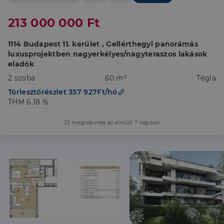
213 000 000 Ft
1114 Budapest 11. kerület , Gellérthegyi panorámás
luxusprojektben nagyerkélyes/nagyteraszos lakások
eladók
2 szoba
60 m²
Tégla
Törlesztőrészlet 357 927Ft/hó
THM 6.18 %
23 megtekintés az elmúlt 7 napban