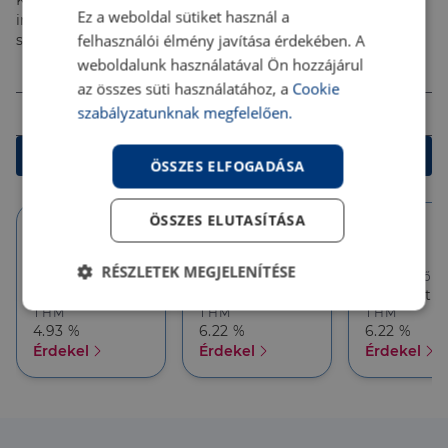
Kalkulálj most, és keresd pénzügyi szakértőinket, akik
Ez a weboldal sütiket használ a
ingyenes tanácsadással segítenek megtalálni a
felhasználói élmény javítása érdekében. A
számodra legjobb megoldást!
Összeg (Ft)
weboldalunk használatával Ön hozzájárul
az összes süti használatához, a
Cookie
Futamidő
szabályzatunknak megfelelően.
Kalkulálok
ÖSSZES ELFOGADÁSA
ÖSSZES ELUTASÍTÁSA
10 év
10 év
5 év
RÉSZLETEK MEGJELENÍTÉSE
Törlesztőrészlet
Törlesztőrészlet
Törlesztőré
158 284 Ft
143 171 Ft
143 171 Ft
Elengedhetetlenül
Teljesítmény
THM
THM
THM
szükséges
4.93 %
6.22 %
6.22 %
Érdekel
Érdekel
Érdekel
Célzás
Funkcionalitás