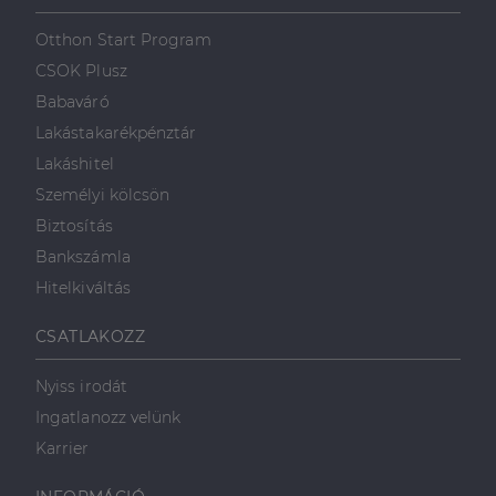
szolgálja fel a
első féltől származó
hogyan
Corporation
weboldalt.
süti, amely biztosítja
használja a
.linkedin.com
Otthon Start Program
a weboldal megfelel
weboldalt, és
működését.
minden olyan
CSOK Plusz
reklámról,
_ga
1 év 1
amelyet a
Ez a cookie-név
Google LLC
Babaváró
hónap
végfelhasználó
társítva van a Googl
.dh.hu
láthatott,
Universal Analytics-
Lakástakarékpénztár
mielőtt
hez - amely jelentős
meglátogatta
frissítés a Google
Lakáshitel
az említett
által leggyakrabban
weboldalt.
használt elemzési
Személyi kölcsön
szolgáltatáshoz. Ez a
süti az egyedi
bcookie
1 év
Ez egy
Microsoft
Biztosítás
felhasználók
Microsoft MSN
Corporation
megkülönböztetésér
első féltől
.linkedin.com
Bankszámla
szolgál,
származó
véletlenszerűen
sütik, amely a
Hitelkiváltás
generált szám
weboldal
hozzárendelésével
tartalmának
kliens azonosítóként
közösségi
CSATLAKOZZ
A webhely minden
médián
oldalkérésében
keresztül
szerepel, és a
történő
Nyiss irodát
webhely-elemzési
megosztására
jelentések látogatói,
szolgál.
Ingatlanozz velünk
munkamenet- és
kampányadatainak
_fbp
2
A Facebook
Meta Platform
Karrier
kiszámítására szolgál
hónap
egy sor olyan
Inc.
4 hét
reklámtermék
.dh.hu
szállítására