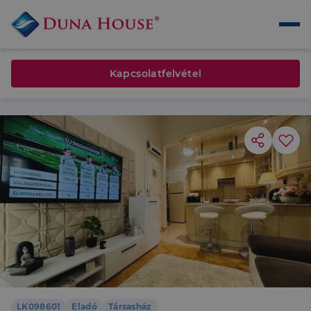
Kapcsolatfelvétel
LK098601
Eladó
Társasház