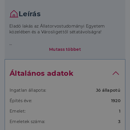
Leírás
Eladó lakás az Állatorvostudományi Egyetem
közelében és a Városligettől sétatávolságra!
Mutass többet
Kínálunk egy frissen felújított, világos és otthonos
első emeleti 1 szoba + hall + étkező elrendezésű
lakást. A lakás ideális választás lehet
Általános adatok
egyedülállóknak vagy pároknak, akik egy kényelmes,
jól elhelyezkedő otthont keresnek.
Ingatlan állapota:
Jó állapotú
Építés éve:
1920
Ingatlan jellemzői:
Emelet:
1
Emeletek száma:
3
-50 m²-es lakás, felújítva