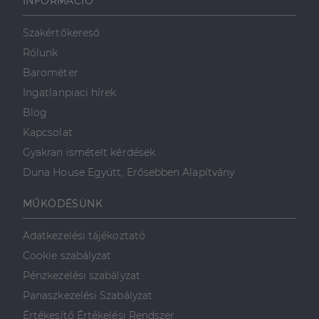
INFORMÁCIÓ
használja,
mint például
valós idejű
ajánlattétel
Szakértőkereső
harmadik fél
hirdetőitől
Rólunk
_gcl_au
2
Ezt a cookie-t
Barométer
Google LLC
hónap
a Doubleclick
.dh.hu
4 hét
állítja be, és
Ingatlanpiaci hírek
információkat
szolgáltat
Blog
arról, hogy a
végfelhasználó
Kapcsolat
hogyan
használja a
Gyakran ismételt kérdések
weboldalt, és
minden olyan
Duna House Együtt, Erősebben Alapítvány
reklámról,
amelyet a
végfelhasználó
MŰKÖDÉSÜNK
láthatott,
mielőtt
meglátogatta
Adatkezelési tájékoztató
az említett
weboldalt.
Cookie szabályzat
Pénzkezelési szabályzat
Panaszkezelési Szabályzat
Értékesítő Értékelési Rendszer