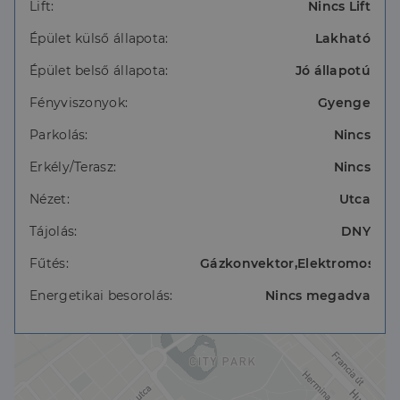
Lift:
Nincs Lift
-1 szoba, hall, étkező
Épület külső állapota:
Lakható
-Világos, utcai fekvés
Épület belső állapota:
Jó állapotú
Az ingatlan 1/1 tehermentes, azonnal birtokba vehető
Fényviszonyok:
Gyenge
A lakás jó állapotú, a lakóközösség rendezett, a ház
Parkolás:
Nincs
karbantartott
Erkély/Terasz:
Nincs
Nézet:
Utca
A környékről:
Tájolás:
DNY
Fűtés:
Gázkonvektor,Elektromos
Az ingatlan közvetlen közelében található az
Energetikai besorolás:
Nincs megadva
Állatorvostudományi Egyetem, így ideális lehet
hallgatók számára.
A Városliget csupán egy kellemes séta távolságra
van, ideális helyszín pihenésre, sportolásra vagy
családi programokra.