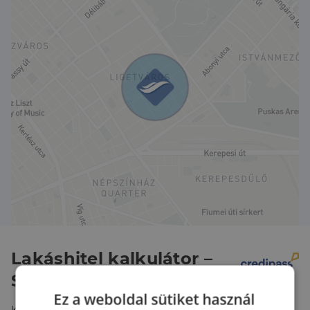
Kiváló közlekedési lehetőségek: busz, villamos és
metrómegállók is könnyen elérhetőek a környéken.
A környék ellátottsága is kiváló, hiszen számos bolt,
étterem, kávézó és egyéb szolgáltatás található a
közelben.
Ne hagyja ki ezt a remek lehetőséget! Tökéletes
elhelyezkedés és kiváló állapotú lakás várja új
tulajdonosát. Érdeklődjön még ma!
Lakáshitel kalkulátor –
Spórolj velünk!
Ez a weboldal sütiket használ