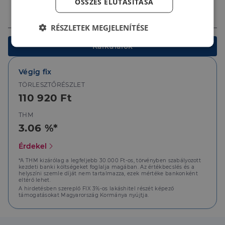
ÖSSZES ELUTASÍTÁSA
Ingatlan értéke (Ft)
RÉSZLETEK MEGJELENÍTÉSE
Kalkulálok
Elengedhetetlenül
Teljesítmény
szükséges
Végig fix
TÖRLESZTŐRÉSZLET
Célzás
Funkcionalitás
110 920 Ft
THM
3.06 %*
Érdekel
*A THM kizárólag a legfeljebb 30.000 Ft-os, törvényben szabályozott
Elengedhetetlenül szükséges
Teljesítmény
kezdeti banki költségeket foglalja magában. Az értékbecslés és a
helyszíni szemle díját nem tartalmazza, ezek mértéke bankonként
Célzás
Funkcionalitás
eltérő lehet.
A hirdetésben szereplő FIX 3%-os lakáshitel részét képező
támogatásokat Magyarország Kormánya nyújtja.
Az elengedhetetlenül szükséges sütik lehetővé teszik
a webhely alapvető funkcióit, például a felhasználói
bejelentkezést és a fiókkezelést. A weboldal nem
használható megfelelően az elengedhetetlenül