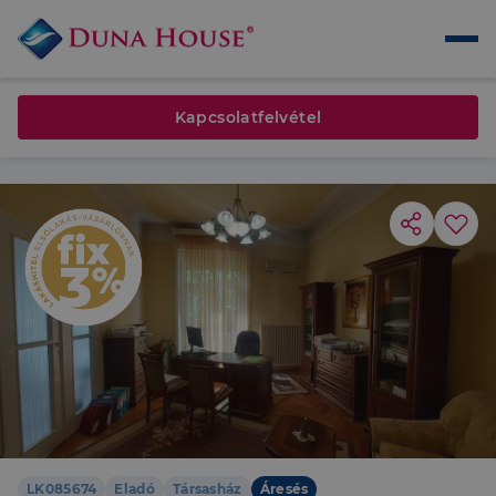
Kapcsolatfelvétel
LK085674
Eladó
Társasház
Áresés