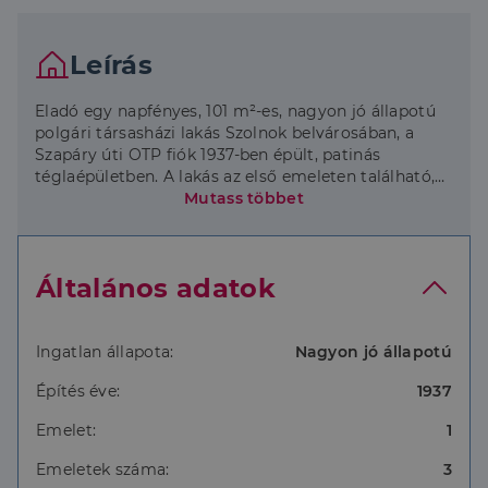
Leírás
Eladó egy napfényes, 101 m²-es, nagyon jó állapotú
polgári társasházi lakás Szolnok belvárosában, a
Szapáry úti OTP fiók 1937-ben épült, patinás
téglaépületben. A lakás az első emeleten található,
ahova egy nagyon kényelmes lépcső vezet fel, de
Mutass többet
felvonóval is megközelíthető. Az ingatlan, amely
tökéletesen alkalmas irodának vagy rendelőnek is,
minden szobája klimatizált és ház központi fűtéssel
Általános adatok
rendelkezik, így egész évben kellemes a
hőmérséklete. A belső keleti oldali körfolyosón,
ahonnan az ingatlan nyílik összesen 2 lakás
található, így nagyon csendes. A nyugati oldalon
Ingatlan állapota:
Nagyon jó állapotú
mindkét szoba francia erkéllyel rendelkezik ami a
Építés éve:
1937
Szapáry útra néz és a nagy üvegfelület napfényessé
teszi mindkét szobát.
Emelet:
1
Ez a csodálatos ingatlan egyedülálló kötődést kínál
Emeletek száma:
3
a történelemhez és a modern kényelemhez. A lakás