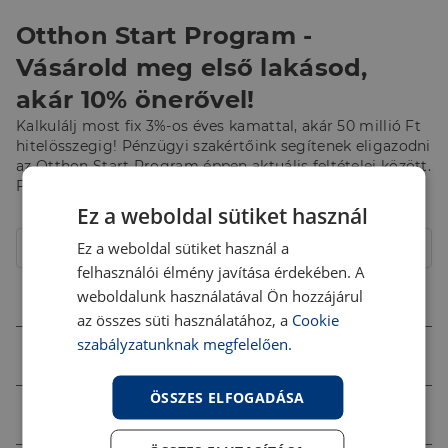
Otthon Start Program -
Vásárold meg első lakásod,
akár 10% önerővel!
Kalkulálj most fix 3%-os éves kamattal, akár 50 millió Ft
hitelösszegig! Pénzügyi szakértőink segítenek eligazodni
az Otthon Start Program éppen aktuális feltételei között.
Fordulj hozzájuk bizalommal!
Ez a weboldal sütiket használ
Hitelcél
Ez a weboldal sütiket használ a
Lakás
felhasználói élmény javítása érdekében. A
Összeg (Ft)
weboldalunk használatával Ön hozzájárul
az összes süti használatához, a
Cookie
szabályzatunknak megfelelően.
Futamidő
ÖSSZES ELFOGADÁSA
Jövedelem (Ft)