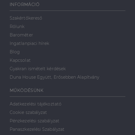
weboldalt, és
INFORMÁCIÓ
minden olyan
reklámról,
amelyet a
Szakértőkereső
végfelhasználó
láthatott,
Rólunk
mielőtt
meglátogatta
Barométer
az említett
weboldalt.
Ingatlanpiaci hírek
Blog
Kapcsolat
Gyakran ismételt kérdések
Duna House Együtt, Erősebben Alapítvány
MŰKÖDÉSÜNK
Adatkezelési tájékoztató
Cookie szabályzat
Pénzkezelési szabályzat
Panaszkezelési Szabályzat