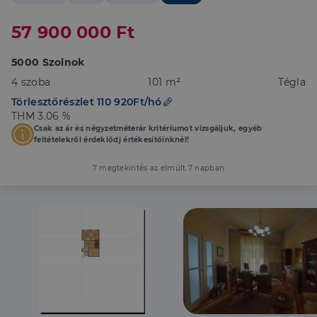
57 900 000 Ft
5000 Szolnok
4 szoba
101 m²
Tégla
Törlesztőrészlet 110 920Ft/hó
THM 3.06 %
Csak az ár és négyzetméterár kritériumot vizsgáljuk, egyéb
feltételekről érdeklődj értékesítőinknél!
7 megtekintés az elmúlt 7 napban