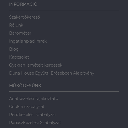
weboldalt, és
INFORMÁCIÓ
minden olyan
reklámról,
amelyet a
Szakértőkereső
végfelhasználó
láthatott,
Rólunk
mielőtt
meglátogatta
Barométer
az említett
weboldalt.
Ingatlanpiaci hírek
Blog
Kapcsolat
Gyakran ismételt kérdések
Duna House Együtt, Erősebben Alapítvány
MŰKÖDÉSÜNK
Adatkezelési tájékoztató
Cookie szabályzat
Pénzkezelési szabályzat
Panaszkezelési Szabályzat