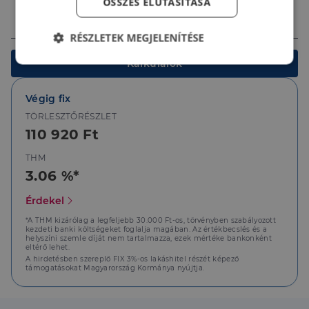
ÖSSZES ELUTASÍTÁSA
Ingatlan értéke (Ft)
RÉSZLETEK MEGJELENÍTÉSE
Kalkulálok
Elengedhetetlenül
Teljesítmény
szükséges
Végig fix
TÖRLESZTŐRÉSZLET
Célzás
Funkcionalitás
110 920 Ft
THM
3.06 %*
Érdekel
*A THM kizárólag a legfeljebb 30.000 Ft-os, törvényben szabályozott
Elengedhetetlenül szükséges
Teljesítmény
kezdeti banki költségeket foglalja magában. Az értékbecslés és a
helyszíni szemle díját nem tartalmazza, ezek mértéke bankonként
Célzás
Funkcionalitás
eltérő lehet.
A hirdetésben szereplő FIX 3%-os lakáshitel részét képező
támogatásokat Magyarország Kormánya nyújtja.
Az elengedhetetlenül szükséges sütik lehetővé teszik
a webhely alapvető funkcióit, például a felhasználói
bejelentkezést és a fiókkezelést. A weboldal nem
használható megfelelően az elengedhetetlenül