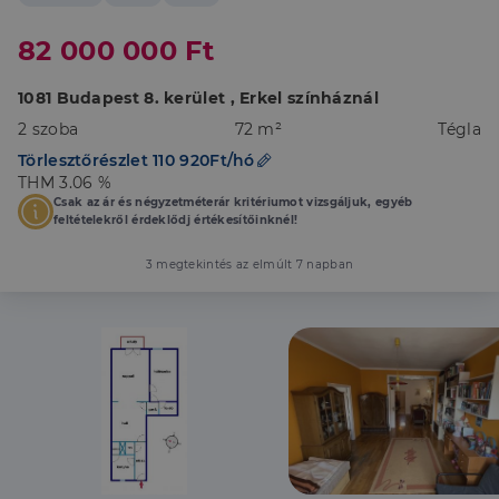
82 000 000 Ft
1081 Budapest 8. kerület , Erkel színháznál
2 szoba
72 m²
Tégla
Törlesztőrészlet 110 920Ft/hó
THM 3.06 %
Csak az ár és négyzetméterár kritériumot vizsgáljuk, egyéb
feltételekről érdeklődj értékesítőinknél!
3 megtekintés az elmúlt 7 napban