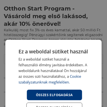
Otthon Start Program -
Vásárold meg első lakásod,
akár 10% önerővel!
Kalkulálj most fix 3%-os éves kamattal, akár 50 millió Ft
hitelösszegig! Pénzügyi szakértőink segítenek eligazodni
az Otthon Start Program éppen aktuális feltételei között.
Fordulj hozzájuk bizalommal!
Ez a weboldal sütiket használ
Hitelcél
Ez a weboldal sütiket használ a
Lakás
felhasználói élmény javítása érdekében. A
Összeg (Ft)
weboldalunk használatával Ön hozzájárul
az összes süti használatához, a
Cookie
szabályzatunknak megfelelően.
Futamidő
ÖSSZES ELFOGADÁSA
Jövedelem (Ft)