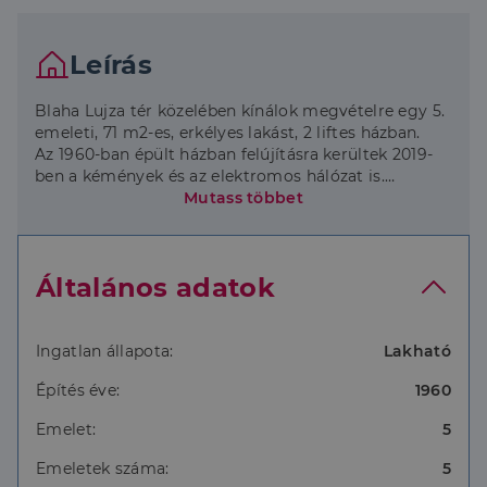
Leírás
Blaha Lujza tér közelében kínálok megvételre egy 5.
emeleti, 71 m2-es, erkélyes lakást, 2 liftes házban.
Az 1960-ban épült házban felújításra kerültek 2019-
ben a kémények és az elektromos hálózat is.
Az ingatlan jelenleg is lakott, lakható állapotú. A
Mutass többet
jelenleg 2 szoba hallos, tágas méretekkel rendelkező
lakás saját ízlésre faragása , felújítása után sok
lehetőséget rejt magában, akár 3 szobássá is
Általános adatok
alakítható könnyedén.
Az előszobából nyílik a tágas, ablakos konyha, mely
kis kamrával is rendelkezik, ebből lehet ne
hálószoba-gardróbbal.
Ingatlan állapota:
Lakható
Külön wc is található a közlekedőben, a hallból nyílik
Építés éve:
1960
a gardrób és a fürdőszoba is.
Mindkét szoba közel 20 m2-es, tágas.
Emelet:
5
Emeletek száma:
5