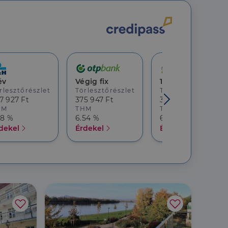
jelentkezést és a
év
Végig fix
10 év
rlesztőrészlet
Törlesztőrészlet
Törlesztőrészlet
7 927 Ft
375 947 Ft
369 482 Ft
hoz való
HM
THM
THM
18 %
6.54 %
6.68 %
dekel
Érdekel
Érdekel
a a látogatói cookie-
 hogy a Cookie-
áit, hogy a tárolt
állapotának
rról, hogy a
lámról, amelyet a