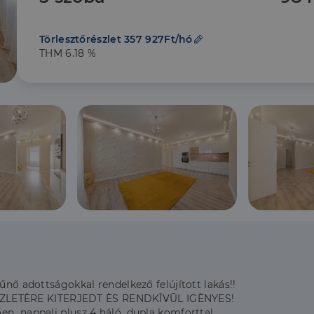
Törlesztőrészlet 357 927Ft/hó
THM 6.18 %
űnő adottságokkal rendelkező felújított lakás!!
ZLETÈRE KITERJEDT ÈS RENDKÎVŪL IGÈNYES!
en nappali plusz 4 háló, dupla komforttal.