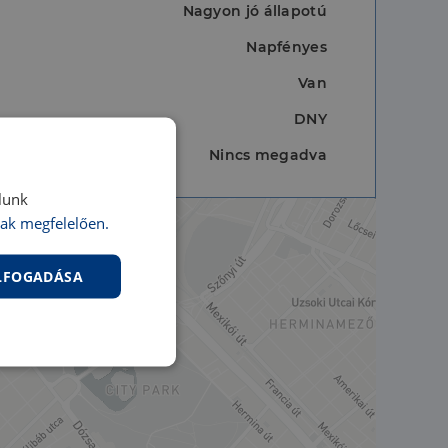
Nagyon jó állapotú
Napfényes
Van
DNY
Nincs megadva
lunk
ak megfelelően.
ELFOGADÁSA
nkcionalitás