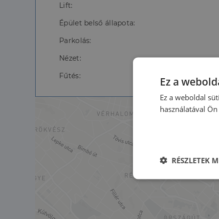
Lift:
Épület belső állapota:
Parkolás:
Nézet:
Fűtés:
Ez a webolda
Ez a weboldal süt
használatával Ön 
RÉSZLETEK M
Elengedhetet
szüksége