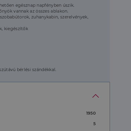
önhetően egésznap napfényben úszik.
őnyök vannak az összes ablakon.
rdőszobabútorok, zuhanykabin, szerelvények,
, kiegészítők
zútávú bérlési szándékkal.
1950
5