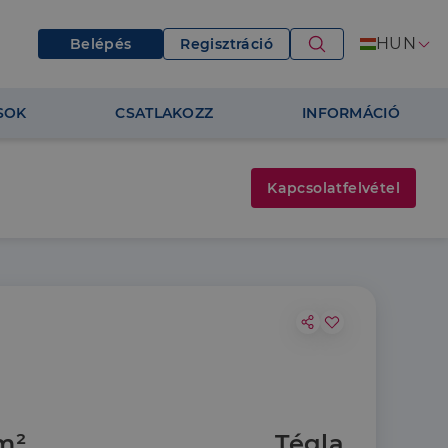
HUN
Belépés
Regisztráció
SOK
CSATLAKOZZ
INFORMÁCIÓ
Kapcsolatfelvétel
m²
Tégla