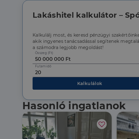
Lakáshitel kalkulátor – Spó
Kalkulálj most, és keresd pénzügyi szakértőinke
Az elengedhetetlenül 
fiókkezelést. A webo
akik ingyenes tanácsadással segítenek megtalá
a számodra legjobb megoldást!
Név
Összeg (Ft)
li_gc
Futamidő
CookieScriptConse
Kalkulálok
Hasonló ingatlanok
Szolgáltató
Név
Domain
Név
Szolgált
Név
_lang
dh.hu
Domain
_ga_F4MKCEZ8P5
IDE
Google 
.doublec