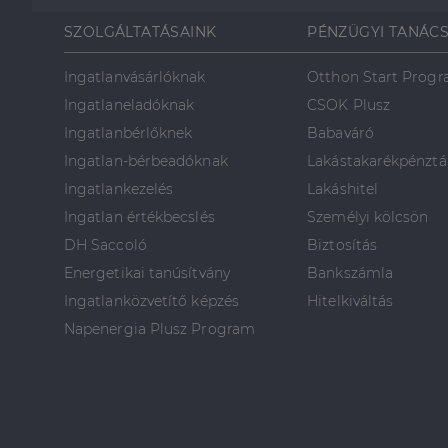
SZOLGÁLTATÁSAINK
PÉNZÜGYI TANÁC
Ingatlanvásárlóknak
Otthon Start Prog
Ingatlaneladóknak
CSOK Plusz
Ingatlanbérlőknek
Babaváró
Ingatlan-bérbeadóknak
Lakástakarékpénztá
Ingatlankezelés
Lakáshitel
Ingatlan értékbecslés
Személyi kölcsön
DH Saccoló
Biztosítás
Energetikai tanúsítvány
Bankszámla
Ingatlanközvetítő képzés
Hitelkiváltás
Napenergia Plusz Program