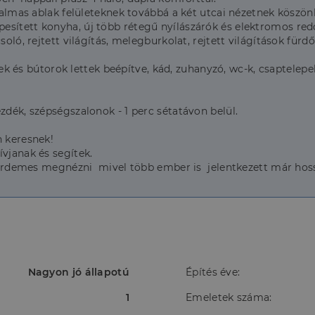
hatalmas ablak felületeknek továbbá a két utcai nézetnek kösz
esített konyha, új több rétegű nyílászárók és elektromos red
soló, rejtett világítás, melegburkolat, rejtett világítások fü
s bútorok lettek beépítve, kád, zuhanyzó, wc-k, csaptelepek
zdék, szépségszalonok - 1 perc sétatávon belül.
n keresnek!
vjanak és segítek.
s érdemes megnézni mivel több ember is jelentkezett már hoss
Nagyon jó állapotú
Építés éve:
1
Emeletek száma: