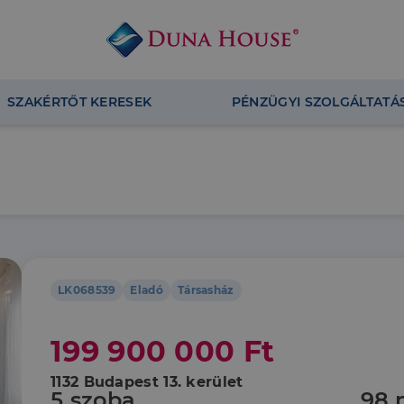
SZAKÉRTŐT KERESEK
PÉNZÜGYI SZOLGÁLTATÁ
LK068539
Eladó
Társasház
199 900 000 Ft
1132 Budapest 13. kerület
5 szoba
98 