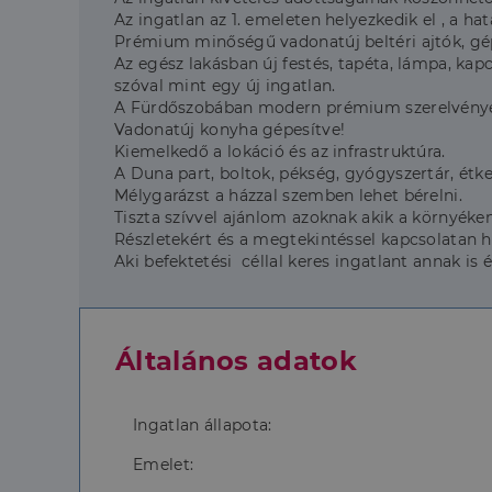
Az ingatlan az 1. emeleten helyezkedik el , a 
Prémium minőségű vadonatúj beltéri ajtók, gép
Az egész lakásban új festés, tapéta, lámpa, kapc
szóval mint egy új ingatlan.
A Fürdőszobában modern prémium szerelvények é
Vadonatúj konyha gépesítve!
Kiemelkedő a lokáció és az infrastruktúra.
A Duna part, boltok, pékség, gyógyszertár, étke
Mélygarázst a házzal szemben lehet bérelni.
Tiszta szívvel ajánlom azoknak akik a környéke
Részletekért és a megtekintéssel kapcsolatan hí
Aki befektetési céllal keres ingatlant annak i
Általános adatok
Ingatlan állapota:
Emelet: