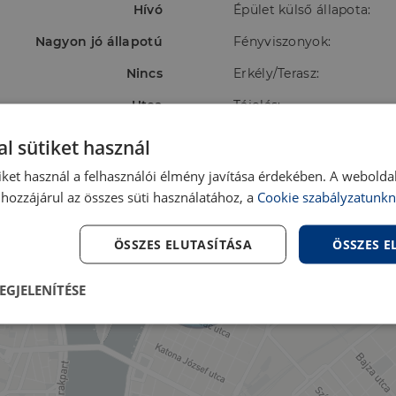
Hívó
Épület külső állapota:
Nagyon jó állapotú
Fényviszonyok:
Nincs
Erkély/Terasz:
Utca
Tájolás:
Házközponti,Házközponti
Energetikai besorolás:
l sütiket használ
iket használ a felhasználói élmény javítása érdekében. A webolda
hozzájárul az összes süti használatához, a
Cookie szabályzatunkn
ÖSSZES ELUTASÍTÁSA
ÖSSZES 
EGJELENÍTÉSE
lenül
Teljesítmény
Célzás
Fu
s