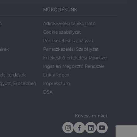
MŰKÖDÉSÜNK
ő
Adatkezelési tájékoztató
Cookie szabályzat
Pénzkezelési szabályzat
hírek
Panaszkezelési Szabályzat
Értékesítő Értékelési Rendszer
Ingatlan Megosztó Rendszer
elt kérdések
Etikai kódex
yütt, Erősebben
Impresszum
DSA
Kövess minket