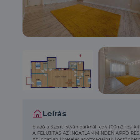
Leírás
Eladó a Szent István parknál egy 100m2- es, kit
A FELÙJITÀS AZ INGATLAN MINDEN APRÒ RÈS
Az ingatlan kivételes adottságainak köszönhető