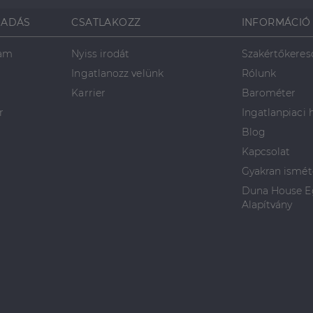
SADÁS
CSATLAKOZZ
INFORMÁCIÓ
ram
Nyiss irodát
Szakértőkeres
Ingatlanozz velünk
Rólunk
Karrier
Barométer
r
Ingatlanpiaci 
Blog
Kapcsolat
Gyakran ismét
Duna House Eg
Alapítvány