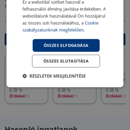
ingyenes tanácsadással segítenek megtalálni a
Ez a weboldal sütiket használ a
számodra legjobb megoldást!
felhasználói élmény javítása érdekében. A
Összeg (Ft)
weboldalunk használatával Ön hozzájárul
az összes süti használatához, a
Cookie
Futamidő
szabályzatunknak megfelelően.
Kalkulálok
ÖSSZES ELFOGADÁSA
ÖSSZES ELUTASÍTÁSA
10 év
10 év
5 év
Törlesztőrészlet
Törlesztőrészlet
Törlesztőré
RÉSZLETEK MEGJELENÍTÉSE
386 626 Ft
357 927 Ft
357 927 Ft
THM
THM
THM
Elengedhetetlenül
Teljesítmény
6.18 %
6.18 %
6.18 %
szükséges
Érdekel
Érdekel
Érdekel
Célzás
Funkcionalitás
Hasonló ingatlanok