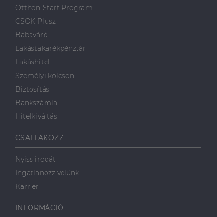
első féltől származó
hogyan
Corporation
weboldalt.
Otthon Start Program
süti, amely biztosítja
használja a
.linkedin.com
a weboldal megfelel
weboldalt, és
CSOK Plusz
működését.
minden olyan
reklámról,
Babaváró
_ga
1 év 1
amelyet a
Ez a cookie-név
Google LLC
hónap
végfelhasználó
társítva van a Googl
.dh.hu
Lakástakarékpénztár
láthatott,
Universal Analytics-
mielőtt
hez - amely jelentős
Lakáshitel
meglátogatta
frissítés a Google
az említett
által leggyakrabban
Személyi kölcsön
weboldalt.
használt elemzési
szolgáltatáshoz. Ez a
Biztosítás
süti az egyedi
bcookie
1 év
Ez egy
Microsoft
felhasználók
Microsoft MSN
Corporation
Bankszámla
megkülönböztetésér
első féltől
.linkedin.com
szolgál,
származó
Hitelkiváltás
véletlenszerűen
sütik, amely a
generált szám
weboldal
hozzárendelésével
tartalmának
CSATLAKOZZ
kliens azonosítóként
közösségi
A webhely minden
médián
oldalkérésében
keresztül
szerepel, és a
történő
Nyiss irodát
webhely-elemzési
megosztására
jelentések látogatói,
szolgál.
Ingatlanozz velünk
munkamenet- és
kampányadatainak
_fbp
2
A Facebook
Karrier
Meta Platform
kiszámítására szolgál
hónap
egy sor olyan
Inc.
4 hét
reklámtermék
.dh.hu
szállítására
INFORMÁCIÓ
használja,