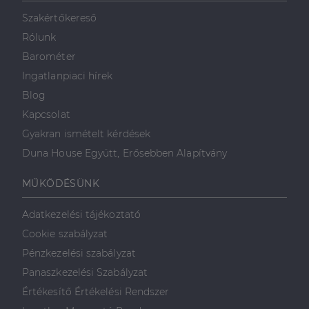
mint például
valós idejű
Szakértőkereső
ajánlattétel
harmadik fél
Rólunk
hirdetőitől
Barométer
_gcl_au
2
Ezt a cookie-t
Google LLC
hónap
a Doubleclick
.dh.hu
Ingatlanpiaci hírek
4 hét
állítja be, és
információkat
Blog
szolgáltat
arról, hogy a
Kapcsolat
végfelhasználó
hogyan
Gyakran ismételt kérdések
használja a
weboldalt, és
Duna House Együtt, Erősebben Alapítvány
minden olyan
reklámról,
amelyet a
MŰKÖDÉSÜNK
végfelhasználó
láthatott,
mielőtt
Adatkezelési tájékoztató
meglátogatta
az említett
Cookie szabályzat
weboldalt.
Pénzkezelési szabályzat
Panaszkezelési Szabályzat
Értékesítő Értékelési Rendszer