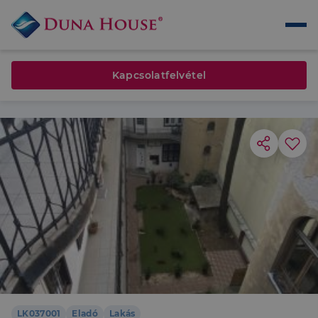
Kapcsolatfelvétel
LK037001
Eladó
Lakás