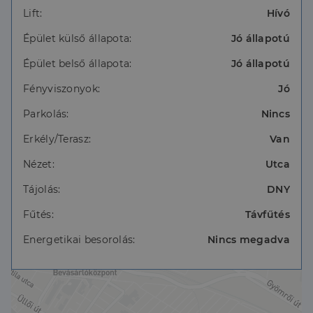
tömegközlekedése kiváló, így Budapest bármely
Lift:
Hívó
pontja könnyen és gyorsan elérhető.
Épület külső állapota:
Jó állapotú
Ez nem csupán egy lakás vásárlás, hanem egy kiváló
Épület belső állapota:
Jó állapotú
lehetőség azok számára, akik értékelik a központi
elhelyezkedést, a jó fényviszonyokat és egy olyan
Fényviszonyok:
Jó
otthont, amelyet saját ízlésükre formálhatnak. Az
alkalmi vételi lehetőség egyúttal kitűnő befektetést
Parkolás:
Nincs
is jelenthet. Amennyiben hirdetésünk felkeltette
érdeklődését, forduljon hozzánk bizalommal további
Erkély/Terasz:
Van
részletekért.
Nézet:
Utca
Tájolás:
DNY
Fűtés:
Távfűtés
Energetikai besorolás:
Nincs megadva