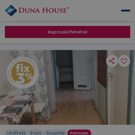
Kapcsolatfelvétel
LK013422
Eladó
Társasház
Prémium