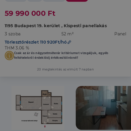
59 990 000 Ft
1195 Budapest 19. kerület , Kispesti panellakás
3 szoba
52 m²
Panel
Törlesztőrészlet 110 920Ft/hó
THM 3.06 %
Csak az ár és négyzetméterár kritériumot vizsgáljuk, egyéb
feltételekről érdeklődj értékesítőinknél!
20 megtekintés az elmúlt 7 napban