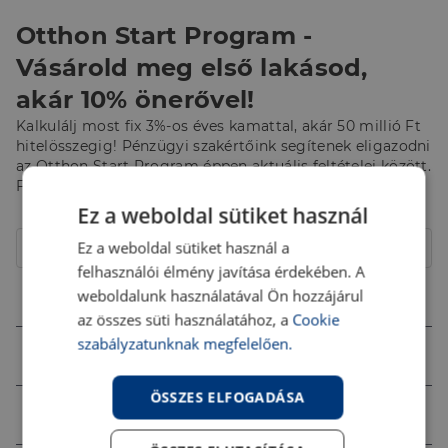
Otthon Start Program -
Vásárold meg első lakásod,
akár 10% önerővel!
Kalkulálj most fix 3%-os éves kamattal, akár 50 millió Ft
hitelösszegig! Pénzügyi szakértőink segítenek eligazodni
az Otthon Start Program éppen aktuális feltételei között.
Fordulj hozzájuk bizalommal!
Ez a weboldal sütiket használ
Hitelcél
Ez a weboldal sütiket használ a
Lakás
felhasználói élmény javítása érdekében. A
Összeg (Ft)
weboldalunk használatával Ön hozzájárul
az összes süti használatához, a
Cookie
szabályzatunknak megfelelően.
Futamidő
ÖSSZES ELFOGADÁSA
Jövedelem (Ft)