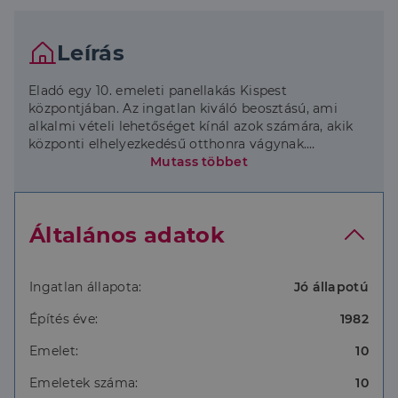
Leírás
Eladó egy 10. emeleti panellakás Kispest
központjában. Az ingatlan kiváló beosztású, ami
alkalmi vételi lehetőséget kínál azok számára, akik
központi elhelyezkedésű otthonra vágynak.
Mutass többet
A lakás elhelyezkedése ideális választás azok
számára, akik egy nyüzsgő városrészben keresnek
otthont, de fontos számukra a jó közlekedés és az
Általános adatok
infrastruktúra által kínált kényelem is.
A lakás állapota és elosztása lehetőséget ad arra,
hogy az új tulajdonos saját ízlése szerint alakíthassa
Ingatlan állapota:
Jó állapotú
ki otthonát.
Építés éve:
1982
Az ingatlan elhelyezkedése kulcsfontosságú, hiszen
Emelet:
10
a központi elhelyezkedés mellett számos
bevásárlási, szórakozási és oktatási lehetőség is
Emeletek száma:
10
elérhető gyalogos távolságra. A környék