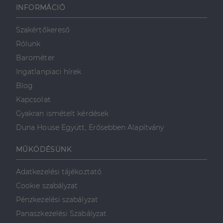
weboldalt, és
INFORMÁCIÓ
minden olyan
reklámról,
amelyet a
Szakértőkereső
végfelhasználó
láthatott,
Rólunk
mielőtt
meglátogatta
Barométer
az említett
weboldalt.
Ingatlanpiaci hírek
Blog
Kapcsolat
Gyakran ismételt kérdések
Duna House Együtt, Erősebben Alapítvány
MŰKÖDÉSÜNK
Adatkezelési tájékoztató
Cookie szabályzat
Pénzkezelési szabályzat
Panaszkezelési Szabályzat