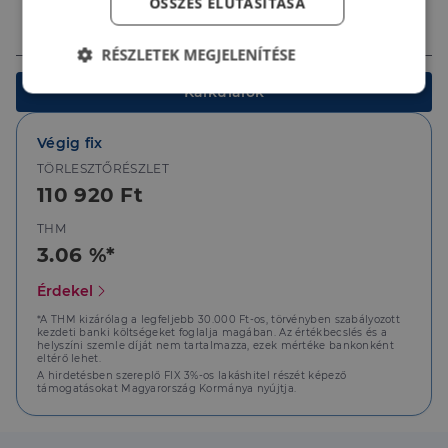
ÖSSZES ELUTASÍTÁSA
Ingatlan értéke (Ft)
RÉSZLETEK MEGJELENÍTÉSE
Kalkulálok
Elengedhetetlenül
Teljesítmény
szükséges
Végig fix
TÖRLESZTŐRÉSZLET
Célzás
Funkcionalitás
110 920 Ft
THM
3.06 %*
Érdekel
*A THM kizárólag a legfeljebb 30.000 Ft-os, törvényben szabályozott
Elengedhetetlenül szükséges
Teljesítmény
kezdeti banki költségeket foglalja magában. Az értékbecslés és a
helyszíni szemle díját nem tartalmazza, ezek mértéke bankonként
Célzás
Funkcionalitás
eltérő lehet.
A hirdetésben szereplő FIX 3%-os lakáshitel részét képező
támogatásokat Magyarország Kormánya nyújtja.
Az elengedhetetlenül szükséges sütik lehetővé teszik
a webhely alapvető funkcióit, például a felhasználói
bejelentkezést és a fiókkezelést. A weboldal nem
használható megfelelően az elengedhetetlenül