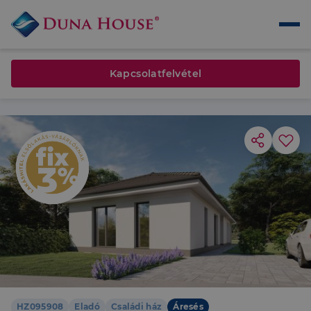
Kapcsolatfelvétel
HZ095908
Eladó
Családi ház
Áresés