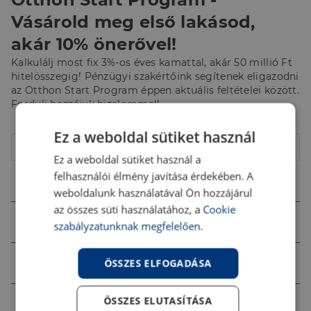
Vásárold meg első lakásod,
akár 10% önerővel!
Kalkulálj most fix 3%-os éves kamattal, akár 50 millió Ft
hitelösszegig! Pénzügyi szakértőink segítenek eligazodni
az Otthon Start Program éppen aktuális feltételei között.
Fordulj hozzájuk bizalommal!
Hitelcél
Ez a weboldal sütiket használ
Lakóház
Ez a weboldal sütiket használ a
felhasználói élmény javítása érdekében. A
Összeg (Ft)
weboldalunk használatával Ön hozzájárul
az összes süti használatához, a
Cookie
Futamidő
szabályzatunknak megfelelően.
Jövedelem (Ft)
ÖSSZES ELFOGADÁSA
ÖSSZES ELUTASÍTÁSA
Ingatlan értéke (Ft)