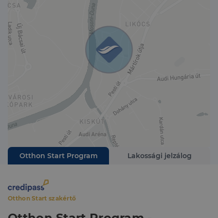
100 000 Ft + áfa ártól. Ha egy modern, kényelmes és
természetközeli otthont keresel, ez a ház tökéletes
megoldás. Saját telkedre is megépítjük!
HÍVJ! MUTATOM!
Otthon Start Program
Lakossági jelzálog
Otthon Start szakértő
Otthon Start Program -