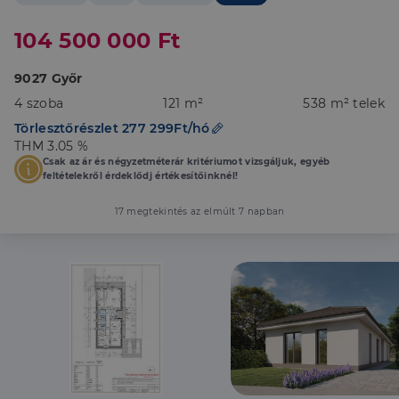
104 500 000 Ft
9027 Győr
4 szoba
121 m²
538 m² telek
Törlesztőrészlet 277 299Ft/hó
THM 3.05 %
Csak az ár és négyzetméterár kritériumot vizsgáljuk, egyéb
feltételekről érdeklődj értékesítőinknél!
17 megtekintés az elmúlt 7 napban