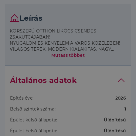
Leírás
KORSZERŰ OTTHON LIKÓCS CSENDES
ZSÁKUTCÁJÁBAN!
NYUGALOM ÉS KÉNYELEM A VÁROS KÖZELÉBEN!
VILÁGOS TEREK, MODERN KIALAKÍTÁS, NAGY
TERASZ!
Mutass többet
MIÉRT PONT EZT AZ OTTHONT?
Likócs egyik legnyugodtabb zsákutcájában, a Duna-
Általános adatok
part közelében vár rád ez a családi ház. Ideális
választás, ha csendes, természetközeli környezetre
vágysz, de fontos számodra a város közelsége is. Az
autópálya és az ipari park pillanatok alatt elérhető, a
Építés éve:
2026
belváros pedig könnyen megközelíthető még
Belső szintek száma:
1
forgalmas időszakban is.
Épület külső állapota:
Újépítésű
A JELEN KOR ELVÁRÁSAINAK MEGFELELŐEN!
A ház tervezésénél a praktikum és a természetes
Épület belső állapota:
Újépítésű
fény kapta a főszerepet. A déli fekvésű, nagy