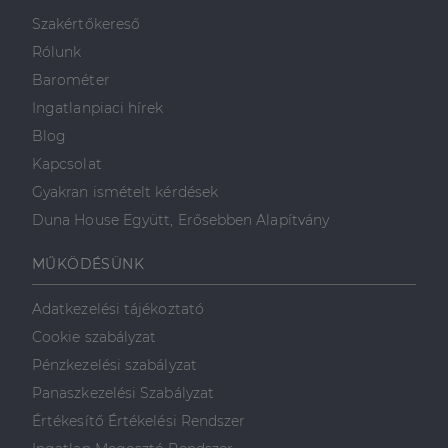
minden olyan
reklámról,
Szakértőkereső
amelyet a
végfelhasználó
Rólunk
láthatott,
mielőtt
Barométer
meglátogatta
az említett
Ingatlanpiaci hírek
weboldalt.
Blog
Kapcsolat
Gyakran ismételt kérdések
Duna House Együtt, Erősebben Alapítvány
MŰKÖDÉSÜNK
Adatkezelési tájékoztató
Cookie szabályzat
Pénzkezelési szabályzat
Panaszkezelési Szabályzat
Értékesítő Értékelési Rendszer