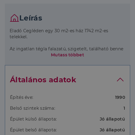
Leírás
Eladó Cegléden egy 30 m2-es ház 1742 m2-es
telekkel.
Az ingatlan tégla falazatú, szigetelt, található benne
konyha étkezővel, fürdőszoba wc-vel valamint két
Mutass többet
szoba.
A bejárat előtt egy 20 m2-es fedett terasz.
Általános adatok
Fűtése gázkonvektoros, a házban 3 fázisú áram van.
Vízellátása fúrt kútról működik de az utcában van
vezetékes víz is.
Csendes környéken helyezkedik el. Buszmegálló 5
Építés éve:
1990
percre található gyalogosan.
Belső szintek száma:
1
További információért várom megtisztelő hívását.
Épület külső állapota:
Jó állapotú
Épület belső állapota:
Jó állapotú