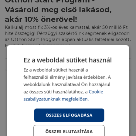
Vásárold meg első lakásod,
akár 10% önerővel!
Kalkulálj most fix 3%-os éves kamattal, akár 50 millió Ft
hitelösszegig! Pénzügyi szakértőink segítenek eligazodni
az Otthon Start Program éppen aktuális feltételei között.
Fordulj hozzájuk bizalommal!
Hitelcél
Ez a weboldal sütiket használ
Lakóház
Ez a weboldal sütiket használ a
felhasználói élmény javítása érdekében. A
Összeg (Ft)
weboldalunk használatával Ön hozzájárul
az összes süti használatához, a
Cookie
Futamidő
szabályzatunknak megfelelően.
Jövedelem (Ft)
ÖSSZES ELFOGADÁSA
ÖSSZES ELUTASÍTÁSA
Ingatlan értéke (Ft)