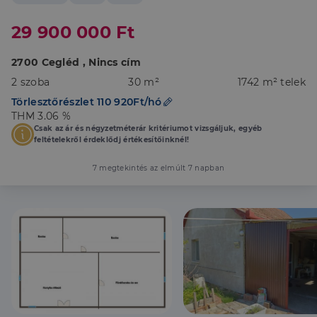
29 900 000 Ft
2700 Cegléd , Nincs cím
2 szoba
30 m²
1742 m² telek
Törlesztőrészlet 110 920Ft/hó
THM 3.06 %
Csak az ár és négyzetméterár kritériumot vizsgáljuk, egyéb
feltételekről érdeklődj értékesítőinknél!
7 megtekintés az elmúlt 7 napban