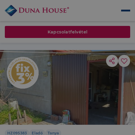
Kapcsolatfelvétel
HZ095383
Eladó
Tanya