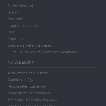
minden olyan
reklámról,
Szakértőkereső
amelyet a
végfelhasználó
Rólunk
láthatott,
mielőtt
Barométer
meglátogatta
az említett
Ingatlanpiaci hírek
weboldalt.
Blog
Kapcsolat
Gyakran ismételt kérdések
Duna House Együtt, Erősebben Alapítvány
MŰKÖDÉSÜNK
Adatkezelési tájékoztató
Cookie szabályzat
Pénzkezelési szabályzat
Panaszkezelési Szabályzat
Értékesítő Értékelési Rendszer