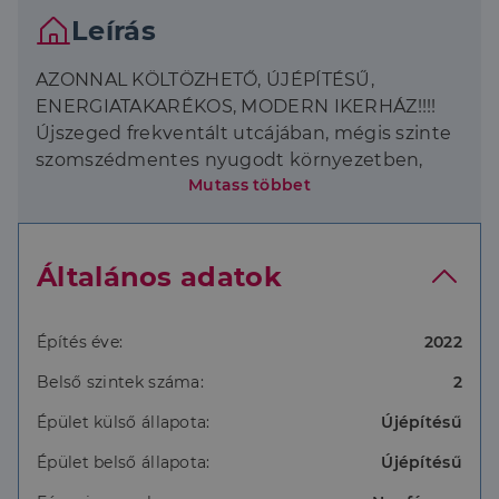
Leírás
AZONNAL KÖLTÖZHETŐ, ÚJÉPÍTÉSŰ,
ENERGIATAKARÉKOS, MODERN IKERHÁZ!!!!
Újszeged frekventált utcájában, mégis szinte
szomszédmentes nyugodt környezetben,
Mutass többet
eladásra kínálok egy kétszintes panorámás
160nm-es 1104 nm-es telken épült ikerházat.
Az ingatlan a legkorszerűbb technikák
igénybevételével, minőségi építőanyagokat
Általános adatok
használva épült, törekedve az energia
felhasználás minimalizálására ( saldó
Építés éve:
2022
elszámolású napelem) Energetikai
tanúsítvány: AA++
Belső szintek száma:
2
Az ingatlan adatai :
Épület külső állapota:
Újépítésű
Hasznos alapterület: 135,6 nm
terasz :21,74 nm
Épület belső állapota:
Újépítésű
Emeleti terasz: 11,8 nm