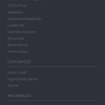
weboldalt.
süti, amely biztosítja
használja a
.linkedin.com
a weboldal megfelel
weboldalt, és
CSOK Plusz
működését.
minden olyan
reklámról,
Babaváró
_ga
1 év 1
amelyet a
Ez a cookie-név
Google LLC
hónap
végfelhasználó
társítva van a Googl
.dh.hu
Lakástakarékpénztár
láthatott,
Universal Analytics-
mielőtt
hez - amely jelentős
Lakáshitel
meglátogatta
frissítés a Google
az említett
által leggyakrabban
Személyi kölcsön
weboldalt.
használt elemzési
szolgáltatáshoz. Ez a
Biztosítás
süti az egyedi
bcookie
1 év
Ez egy
Microsoft
felhasználók
Microsoft MSN
Bankszámla
Corporation
megkülönböztetésér
első féltől
.linkedin.com
szolgál,
származó
Hitelkiváltás
véletlenszerűen
sütik, amely a
generált szám
weboldal
hozzárendelésével
tartalmának
CSATLAKOZZ
kliens azonosítóként
közösségi
A webhely minden
médián
oldalkérésében
keresztül
Nyiss irodát
szerepel, és a
történő
webhely-elemzési
megosztására
Ingatlanozz velünk
jelentések látogatói,
szolgál.
munkamenet- és
Karrier
kampányadatainak
_fbp
2
A Facebook
Meta Platform
kiszámítására szolgál
hónap
egy sor olyan
Inc.
4 hét
reklámtermék
.dh.hu
INFORMÁCIÓ
szállítására
használja,
mint például