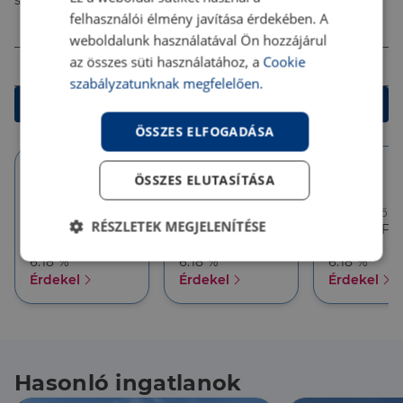
számodra legjobb megoldást!
felhasználói élmény javítása érdekében. A
Összeg (Ft)
weboldalunk használatával Ön hozzájárul
Futamidő
az összes süti használatához, a
Cookie
szabályzatunknak megfelelően.
Kalkulálok
ÖSSZES ELFOGADÁSA
ÖSSZES ELUTASÍTÁSA
10 év
10 év
5 év
Törlesztőrészlet
Törlesztőrészlet
Törlesztőré
RÉSZLETEK MEGJELENÍTÉSE
386 626 Ft
357 927 Ft
357 927 Ft
THM
THM
THM
6.18 %
6.18 %
6.18 %
Elengedhetetlenül
Teljesítmény
szükséges
Érdekel
Érdekel
Érdekel
Célzás
Funkcionalitás
Hasonló ingatlanok