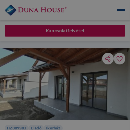
Kapcsolatfelvétel
HZ087983
Eladó
Ikerház