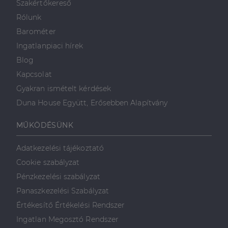
Szakértőkereső
valós idejű
ajánlattétel
Rólunk
harmadik fél
hirdetőitől
Barométer
_gcl_au
2
Ezt a cookie-t
Google LLC
Ingatlanpiaci hírek
hónap
a Doubleclick
.dh.hu
4 hét
állítja be, és
Blog
információkat
szolgáltat
Kapcsolat
arról, hogy a
végfelhasználó
Gyakran ismételt kérdések
hogyan
használja a
Duna House Együtt, Erősebben Alapítvány
weboldalt, és
minden olyan
reklámról,
MŰKÖDÉSÜNK
amelyet a
végfelhasználó
láthatott,
Adatkezelési tájékoztató
mielőtt
meglátogatta
Cookie szabályzat
az említett
weboldalt.
Pénzkezelési szabályzat
Panaszkezelési Szabályzat
Értékesítő Értékelési Rendszer
Ingatlan Megosztó Rendszer