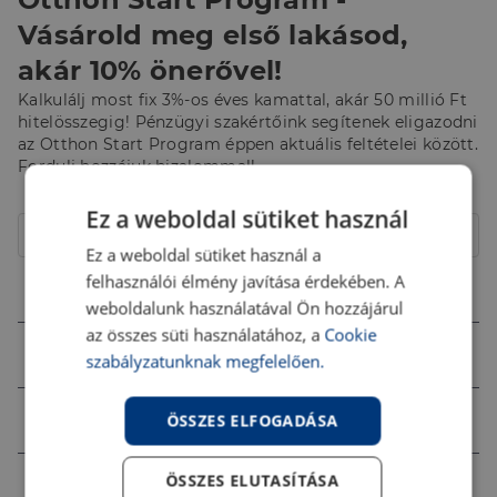
Vásárold meg első lakásod,
akár 10% önerővel!
Kalkulálj most fix 3%-os éves kamattal, akár 50 millió Ft
hitelösszegig! Pénzügyi szakértőink segítenek eligazodni
az Otthon Start Program éppen aktuális feltételei között.
Fordulj hozzájuk bizalommal!
Hitelcél
Ez a weboldal sütiket használ
Lakóház
Ez a weboldal sütiket használ a
felhasználói élmény javítása érdekében. A
Összeg (Ft)
weboldalunk használatával Ön hozzájárul
az összes süti használatához, a
Cookie
Futamidő
szabályzatunknak megfelelően.
Jövedelem (Ft)
ÖSSZES ELFOGADÁSA
ÖSSZES ELUTASÍTÁSA
Ingatlan értéke (Ft)