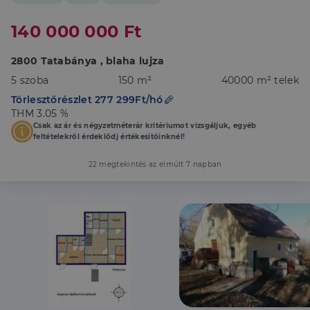
140 000 000 Ft
2800 Tatabánya , blaha lujza
5 szoba
150 m²
40000 m² telek
Törlesztőrészlet 277 299Ft/hó
THM 3.05 %
Csak az ár és négyzetméterár kritériumot vizsgáljuk, egyéb
feltételekről érdeklődj értékesítőinknél!
22 megtekintés az elmúlt 7 napban