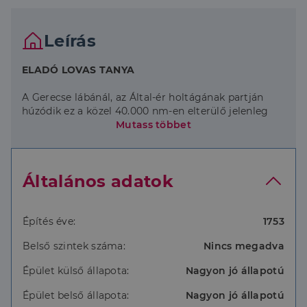
Leírás
ELADÓ LOVAS TANYA
A Gerecse lábánál, az Által-ér holtágának partján
húzódik ez a közel 40.000 nm-en elterülő jelenleg
lovardaként működő birtok.
Mutass többet
Az ingatlan főépületét alkotja egy a Fellner Jakab
tervei alapján, 1753-ban épült bár azóta többször
felujjított, csonkolt nyeregtetős,
Lapatári malom
Általános adatok
épülete
is, melynek északi oldalához egy
úgynevezett molnárház kapcsolódik, régi
kerékházzal.
Építés éve:
1753
A két szintes főépület jelenleg lakóépületként
Belső szintek száma:
Nincs megadva
funkcionál, melynek alsó szintjén két lakóegység lett
kialakítva. A felső szinten egy vendégtér került
Épület külső állapota:
Nagyon jó állapotú
kialakításra, mely központjában egy fa tüzelésű
cserépkályha növeli a helyiség családias hangulatát.
Épület belső állapota:
Nagyon jó állapotú
Belmagassága 5 méter, így akár galéria építésére is