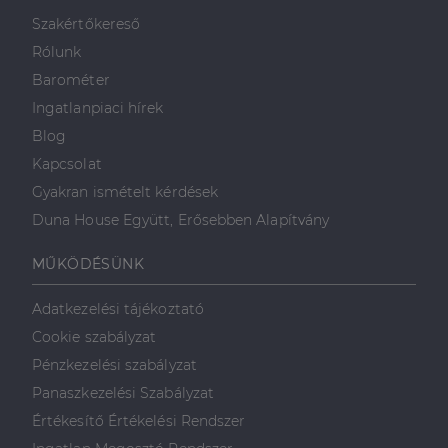
minden olyan
reklámról,
Szakértőkereső
amelyet a
végfelhasználó
Rólunk
láthatott,
mielőtt
Barométer
meglátogatta
az említett
Ingatlanpiaci hírek
weboldalt.
Blog
Kapcsolat
Gyakran ismételt kérdések
Duna House Együtt, Erősebben Alapítvány
MŰKÖDÉSÜNK
Adatkezelési tájékoztató
Cookie szabályzat
Pénzkezelési szabályzat
Panaszkezelési Szabályzat
Értékesítő Értékelési Rendszer