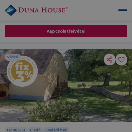
Kapcsolatfelvétel
Videó
HZ086151
Eladó
Családi ház