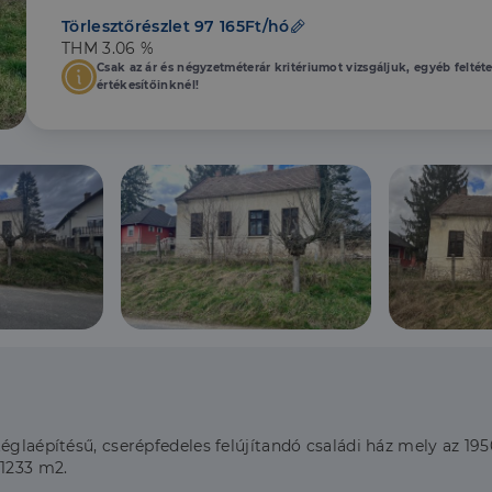
Törlesztőrészlet 97 165Ft/hó
THM 3.06 %
Csak az ár és négyzetméterár kritériumot vizsgáljuk, egyéb feltét
értékesítőinknél!
églaépítésű, cserépfedeles felújítandó családi ház mely az 195
 1233 m2.