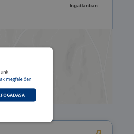
Ingatlanban
lunk
ak megfelelően.
ELFOGADÁSA
nkcionalitás