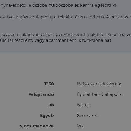
onyha-étkező, előszoba, fürdőszoba és kamra egészíti ki.
 vezetve, a gázcsonk pedig a telekhatáron elérhető. A parkolás
a jövőbeli tulajdonos saját igényei szerint alakítson ki benne
lló lakrészként, vagy apartmanként is funkcionálhat.
1950
Belső szintek száma:
Felújítandó
Épület belső állapota:
Jó
Nézet:
Egyéb
Szerkezet:
Nincs megadva
Víz: