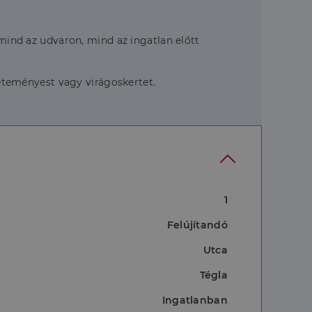
 mind az udvaron, mind az ingatlan előtt
 veteményest vagy virágoskertet.
1
Felújítandó
Utca
Tégla
Ingatlanban