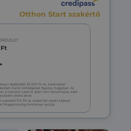
Otthon Start szakértő
ŐRÉSZLET
jelentkezést és a
 Ft
*
hoz való
ólag a legfeljebb 30.000 Ft-os, törvényben
 kezdeti banki költségeket foglalja magában. Az
a a látogatói cookie-
 és a helyszíni szemle díját nem tartalmazza, ezek
 hogy a Cookie-
onként eltérő lehet.
n szereplő FIX 3%-os lakáshitel részét képező
at Magyarország Kormánya nyújtja.
áit, hogy a tárolt