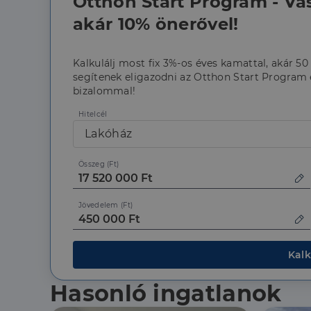
Otthon Start Program - Vá
akár 10% önerővel!
Kalkulálj most fix 3%-os éves kamattal, akár 50
segítenek eligazodni az Otthon Start Program é
bizalommal!
Az elengedhetetlenül 
Hitelcél
fiókkezelést. A webo
Lakóház
Név
Összeg (Ft)
li_gc
Jövedelem (Ft)
CookieScriptConse
Kalk
Szolgáltató
Név
Domain
Hasonló ingatlanok
Név
Szolgált
Név
_lang
dh.hu
Domain