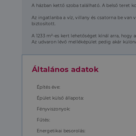
A házban kettő szoba található. A belső teret k
Az ingatlanba a víz, villany és csatorna be van
biztosított.
A 1233 m²-es kert lehetőséget kínál arra, hogy 
Az udvaron lévő melléképület pedig akár különá
Általános adatok
Építés éve:
Épület külső állapota:
Fényviszonyok:
Fűtés:
Energetikai besorolás: