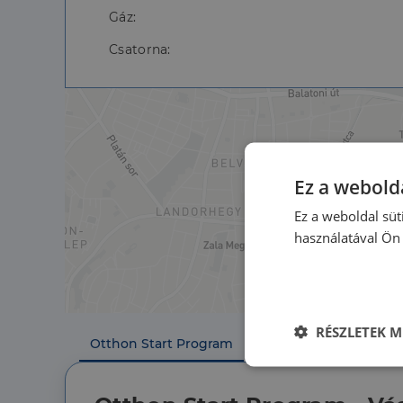
Gáz:
Csatorna:
Ez a webolda
Ez a weboldal süt
használatával Ön 
RÉSZLETEK M
Otthon Start Program
Lakossági jelzálog
Elengedhetet
szüksége