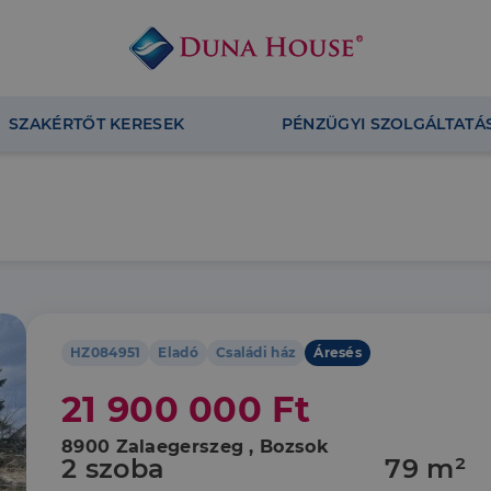
SZAKÉRTŐT KERESEK
PÉNZÜGYI SZOLGÁLTATÁ
HZ084951
Eladó
Családi ház
Áresés
21 900 000 Ft
8900 Zalaegerszeg , Bozsok
2 szoba
79 m²