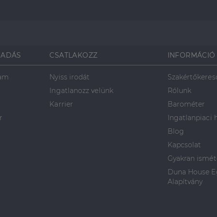
SADÁS
CSATLAKOZZ
INFORMÁCIÓ
ram
Nyiss irodát
Szakértőkeres
Ingatlanozz velünk
Rólunk
Karrier
Barométer
r
Ingatlanpiaci 
Blog
Kapcsolat
Gyakran ismét
Duna House Eg
Alapítvány