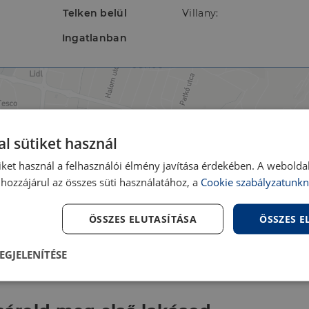
Telken belül
Villany:
Ingatlanban
l sütiket használ
iket használ a felhasználói élmény javítása érdekében. A webolda
hozzájárul az összes süti használatához, a
Cookie szabályzatunkn
ÖSSZES ELUTASÍTÁSA
ÖSSZES 
EGJELENÍTÉSE
lenül
Teljesítmény
Célzás
Fu
s