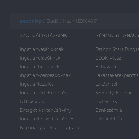
Kezdőlap
/
Eladó
/
Ház
/
HZ084951
SZOLGÁLTATÁSAINK
PÉNZÜGYI TANÁC
Ingatlanvásárlóknak
Otthon Start Prog
Ingatlaneladóknak
CSOK Plusz
Ingatlanbérlőknek
Babaváró
Ingatlan-bérbeadóknak
Lakástakarékpénztá
Ingatlankezelés
Lakáshitel
Ingatlan értékbecslés
Személyi kölcsön
DH Saccoló
Biztosítás
Energetikai tanúsítvány
Bankszámla
Ingatlanközvetítő képzés
Hitelkiváltás
Napenergia Plusz Program