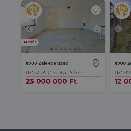
_ga_F4MKCEZ8P5
IDE
Google 
.doublec
lidc
bcookie
Microso
Corpora
_ga
.linkedi
_fbp
Meta Pl
Áresés
Inc.
.dh.hu
_gcl_au
Google 
.dh.hu
8900 Zalaegerszeg
8900 Z
HZ052579 |
2 szoba
| 62 m²
HZ0312
23 000 000 Ft
12 0