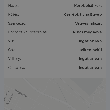
vízvezetékek cseréje megtörtént
nyílászárók cseréje az új tulajdonos feladata lehet
Nézet:
Kert/belső kert
fűtés kályhával megoldott
Fűtés:
Cserépkályha,Egyéb
burkolatok: előtérben járólap, szobákban hajópadló
Szerkezet:
Vegyes falazat
Külön épület (nyári konyha):
Energetikai besorolás:
Nincs megadva
fedett terasszal kapcsolódik
téli-nyári használatra alkalmas
Víz:
Ingatlanban
sparhelttel fűthető
2023-ban felújítás történt (új burkolatok és
Gáz:
Telken belül
nyílászárók)
Villany:
Ingatlanban
Az ingatlan többféle hasznosítási lehetőséget kínál,
Csatorna:
Ingatlanban
legyen szó lakhatásról, gazdálkodásról vagy további
fejlesztésről.