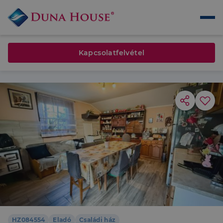
Kapcsolatfelvétel
HZ084554
Eladó
Családi ház