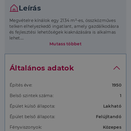
Leírás
Megvételre kínálok egy 2134 m²-es, összközműves
telken elhelyezkedő ingatlant, amely gazdálkodásra
és fejlesztési lehetőségek kiaknázására is alkalmas
lehet.
Mutass többet
A telek rendezett, több melléképület található rajta,
többek között istállók és tárolásra alkalmas
építmények. Az öntözést fúrt és ásott kút is
Általános adatok
biztosítja. A területen gyümölcsfák és veteményes
található, a barna homokos talaj adottságai
kedvezőek a növénytermesztéshez.
Építés éve:
1950
Főépület jellemzői:
Belső szintek száma:
1
előtér (korábban konyhaként funkcionált, a
Épület külső állapota:
Lakható
közműkiállások rendelkezésre állnak)
2 tágas hálószoba
Épület belső állapota:
Felújítandó
fürdőszoba káddal
külön illemhely
Fényviszonyok:
Közepes