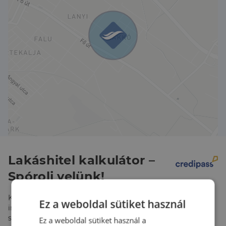
Lakáshitel kalkulátor –
Spórolj velünk!
Kalkulálj most, és keresd pénzügyi szakértőinket, akik
Ez a weboldal sütiket használ
ingyenes tanácsadással segítenek megtalálni a
számodra legjobb megoldást!
Ez a weboldal sütiket használ a