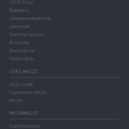
.linkedin.com
CSOK Plusz
a weboldal megfelel
weboldalt, és
működését.
minden olyan
Babaváró
reklámról,
_ga
1 év 1
amelyet a
Ez a cookie-név
Google LLC
Lakástakarékpénztár
hónap
végfelhasználó
társítva van a Googl
.dh.hu
láthatott,
Universal Analytics-
Lakáshitel
mielőtt
hez - amely jelentős
meglátogatta
frissítés a Google
Személyi kölcsön
az említett
által leggyakrabban
weboldalt.
használt elemzési
Biztosítás
szolgáltatáshoz. Ez a
süti az egyedi
bcookie
1 év
Ez egy
Microsoft
Bankszámla
felhasználók
Microsoft MSN
Corporation
megkülönböztetésér
első féltől
.linkedin.com
Hitelkiváltás
szolgál,
származó
véletlenszerűen
sütik, amely a
generált szám
weboldal
CSATLAKOZZ
hozzárendelésével
tartalmának
kliens azonosítóként
közösségi
A webhely minden
médián
Nyiss irodát
oldalkérésében
keresztül
szerepel, és a
történő
Ingatlanozz velünk
webhely-elemzési
megosztására
jelentések látogatói,
szolgál.
Karrier
munkamenet- és
kampányadatainak
_fbp
2
A Facebook
Meta Platform
kiszámítására szolgál
hónap
egy sor olyan
Inc.
INFORMÁCIÓ
4 hét
reklámtermék
.dh.hu
szállítására
használja,
mint például
Szakértőkereső