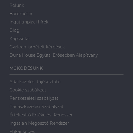
valós idejű
ajánlattétel
Rólunk
harmadik fél
hirdetőitől
Barométer
_gcl_au
2
Ezt a cookie-t
Ingatlanpiaci hírek
Google LLC
hónap
a Doubleclick
.dh.hu
4 hét
állítja be, és
Blog
információkat
szolgáltat
Kapcsolat
arról, hogy a
végfelhasználó
Gyakran ismételt kérdések
hogyan
használja a
Duna House Együtt, Erősebben Alapítvány
weboldalt, és
minden olyan
reklámról,
MŰKÖDÉSÜNK
amelyet a
végfelhasználó
láthatott,
Adatkezelési tájékoztató
mielőtt
meglátogatta
Cookie szabályzat
az említett
weboldalt.
Pénzkezelési szabályzat
Panaszkezelési Szabályzat
Értékesítő Értékelési Rendszer
Ingatlan Megosztó Rendszer
Etikai kódex