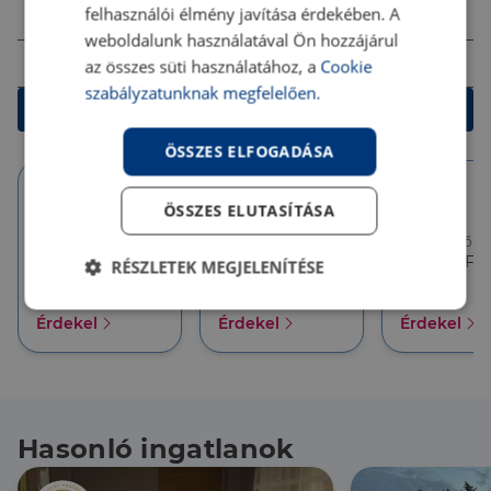
Összeg (Ft)
felhasználói élmény javítása érdekében. A
weboldalunk használatával Ön hozzájárul
Futamidő
az összes süti használatához, a
Cookie
szabályzatunknak megfelelően.
Kalkulálok
ÖSSZES ELFOGADÁSA
ÖSSZES ELUTASÍTÁSA
10 év
10 év
5 év
Törlesztőrészlet
Törlesztőrészlet
Törlesztőré
386 626 Ft
357 927 Ft
357 927 Ft
RÉSZLETEK MEGJELENÍTÉSE
THM
THM
THM
6.18 %
6.18 %
6.18 %
Elengedhetetlenül
Teljesítmény
Érdekel
Érdekel
Érdekel
szükséges
Célzás
Funkcionalitás
Hasonló ingatlanok