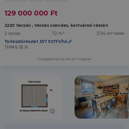
129 000 000 Ft
2220 Vecsés , Vecsés csendes, kertvárosi részén
2 szoba
72 m²
2134 m² telek
Törlesztőrészlet 357 927Ft/hó
THM 6.18 %
5 megtekintés az elmúlt 7 napban