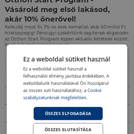
Vásárold meg első lakásod,
akár 10% önerővel!
Kalkulálj most fix 3%-os éves kamattal, akár 50 millió Ft
hitelösszegig! Pénzügyi szakértőink segítenek eligazodni
az Otthon Start Program éppen aktuális feltételei között.
Fordulj hozzájuk bizalommal!
Hitelcél
Ez a weboldal sütiket használ
Lakóház
Ez a weboldal sütiket használ a
felhasználói élmény javítása érdekében. A
Összeg (Ft)
weboldalunk használatával Ön hozzájárul
az összes süti használatához, a
Cookie
Futamidő
szabályzatunknak megfelelően.
Jövedelem (Ft)
ÖSSZES ELFOGADÁSA
ÖSSZES ELUTASÍTÁSA
Ingatlan értéke (Ft)