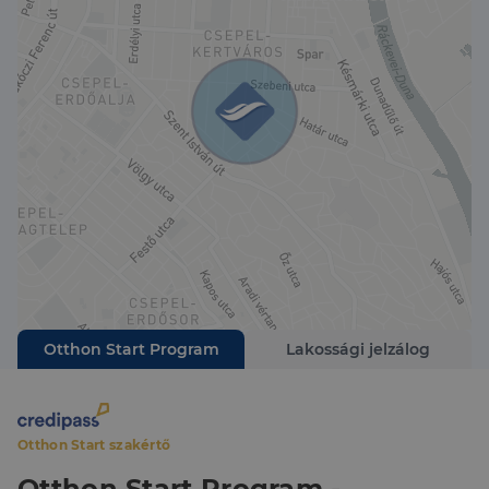
Otthon Start Program
Lakossági jelzálog
Otthon Start szakértő
Otthon Start Program -