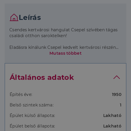
Leírás
Csendes kertvárosi hangulat Csepel szívében tágas
családi otthon saroktelken!
Eladásra kínálunk Csepel kedvelt kertvárosi részén
egy egyedi hangulatú, jól elrendezett, 1950-ben
Mutass többet
épült tégla családi házat, amely egy 740 m²-es,
napfényes saroktelken helyezkedik el.
Általános adatok
Az ingatlan dupla komfortos, négy szobás, és
gázkazánnal fűtött, így minden adottsága megvan
egy kényelmes, otthonos élethez. A ház kiváló
fényviszonyai és tágas terei igazi meghitt,
Építés éve:
1950
barátságos légkört teremtenek.
Belső szintek száma:
1
A terasz és a garázs tovább növeli a kényelmet, a
Épület külső állapota:
Lakható
tetőtér beépíthetősége pedig remek lehetőséget
kínál azoknak, akik szeretnék saját elképzeléseik
Épület belső állapota:
Lakható
szerint bővíteni vagy átalakítani otthonukat. Az