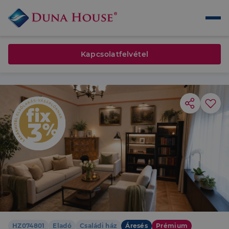
Kapcsolatfelvétel
HZ074801
Eladó
Családi ház
Áresés
Prémium