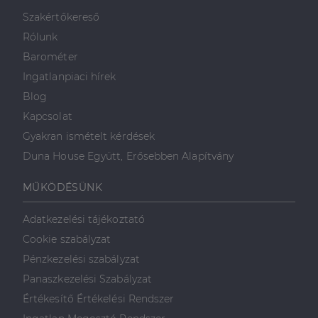
minden olyan
reklámról,
Szakértőkereső
amelyet a
végfelhasználó
Rólunk
láthatott,
mielőtt
Barométer
meglátogatta
az említett
Ingatlanpiaci hírek
weboldalt.
Blog
Kapcsolat
Gyakran ismételt kérdések
Duna House Együtt, Erősebben Alapítvány
MŰKÖDÉSÜNK
Adatkezelési tájékoztató
Cookie szabályzat
Pénzkezelési szabályzat
Panaszkezelési Szabályzat
Értékesítő Értékelési Rendszer