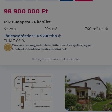
98 900 000 Ft
1212 Budapest 21. kerület
4 szoba
104 m²
740 m² telek
Törlesztőrészlet 110 920Ft/hó
THM 3.06 %
Csak az ár és négyzetméterár kritériumot vizsgáljuk, egyéb
feltételekről érdeklődj értékesítőinknél!
12 megtekintés az elmúlt 7 napban