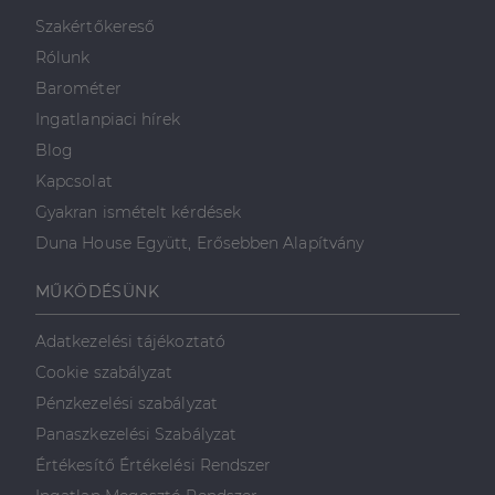
minden olyan
reklámról,
Szakértőkereső
amelyet a
végfelhasználó
Rólunk
láthatott,
mielőtt
Barométer
meglátogatta
az említett
Ingatlanpiaci hírek
weboldalt.
Blog
Kapcsolat
Gyakran ismételt kérdések
Duna House Együtt, Erősebben Alapítvány
MŰKÖDÉSÜNK
Adatkezelési tájékoztató
Cookie szabályzat
Pénzkezelési szabályzat
Panaszkezelési Szabályzat
Értékesítő Értékelési Rendszer