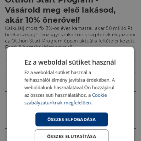
Vásárold meg első lakásod,
akár 10% önerővel!
Kalkulálj most fix 3%-os éves kamattal, akár 50 millió Ft
hitelösszegig! Pénzügyi szakértőink segítenek eligazodni
az Otthon Start Program éppen aktuális feltételei között.
Fordulj hozzájuk bizalommal!
Hitelcél
Ez a weboldal sütiket használ
Lakóház
Ez a weboldal sütiket használ a
felhasználói élmény javítása érdekében. A
Összeg (Ft)
weboldalunk használatával Ön hozzájárul
az összes süti használatához, a
Cookie
Futamidő
szabályzatunknak megfelelően.
Jövedelem (Ft)
ÖSSZES ELFOGADÁSA
ÖSSZES ELUTASÍTÁSA
Ingatlan értéke (Ft)