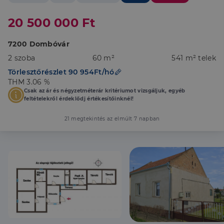
20 500 000 Ft
7200 Dombóvár
2 szoba
60 m²
541 m² telek
Törlesztőrészlet 90 954Ft/hó
THM 3.06 %
Csak az ár és négyzetméterár kritériumot vizsgáljuk, egyéb
feltételekről érdeklődj értékesítőinknél!
21 megtekintés az elmúlt 7 napban