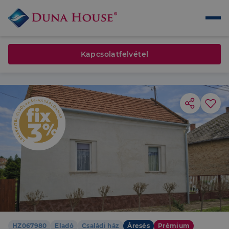
Kapcsolatfelvétel
HZ067980
Eladó
Családi ház
Áresés
Prémium