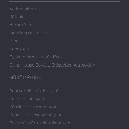
mint például
valós idejű
Szakértőkereső
ajánlattétel
harmadik fél
Rólunk
hirdetőitől
Barométer
_gcl_au
2
Ezt a cookie-t
Google LLC
hónap
a Doubleclick
.dh.hu
Ingatlanpiaci hírek
4 hét
állítja be, és
információkat
Blog
szolgáltat
arról, hogy a
Kapcsolat
végfelhasználó
hogyan
Gyakran ismételt kérdések
használja a
weboldalt, és
Duna House Együtt, Erősebben Alapítvány
minden olyan
reklámról,
amelyet a
MŰKÖDÉSÜNK
végfelhasználó
láthatott,
mielőtt
Adatkezelési tájékoztató
meglátogatta
az említett
Cookie szabályzat
weboldalt.
Pénzkezelési szabályzat
Panaszkezelési Szabályzat
Értékesítő Értékelési Rendszer