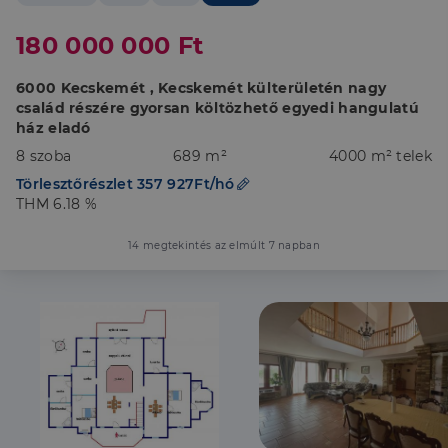
180 000 000 Ft
6000 Kecskemét , Kecskemét külterületén nagy
család részére gyorsan költözhető egyedi hangulatú
ház eladó
8 szoba
689 m²
4000 m² telek
Törlesztőrészlet 357 927Ft/hó
THM 6.18 %
14 megtekintés az elmúlt 7 napban