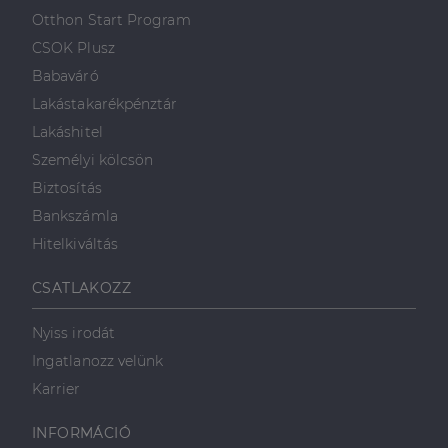
első féltől származó
hogyan
Corporation
weboldalt.
süti, amely biztosítja
Otthon Start Program
használja a
.linkedin.com
a weboldal megfelel
weboldalt, és
működését.
CSOK Plusz
minden olyan
reklámról,
Babaváró
_ga
1 év 1
amelyet a
Ez a cookie-név
Google LLC
hónap
végfelhasználó
társítva van a Googl
.dh.hu
Lakástakarékpénztár
láthatott,
Universal Analytics-
mielőtt
hez - amely jelentős
Lakáshitel
meglátogatta
frissítés a Google
az említett
által leggyakrabban
Személyi kölcsön
weboldalt.
használt elemzési
szolgáltatáshoz. Ez a
Biztosítás
süti az egyedi
bcookie
1 év
Ez egy
Microsoft
felhasználók
Microsoft MSN
Corporation
Bankszámla
megkülönböztetésér
első féltől
.linkedin.com
szolgál,
származó
Hitelkiváltás
véletlenszerűen
sütik, amely a
generált szám
weboldal
hozzárendelésével
tartalmának
kliens azonosítóként
közösségi
CSATLAKOZZ
A webhely minden
médián
oldalkérésében
keresztül
szerepel, és a
történő
Nyiss irodát
webhely-elemzési
megosztására
jelentések látogatói,
szolgál.
Ingatlanozz velünk
munkamenet- és
kampányadatainak
_fbp
2
A Facebook
Meta Platform
Karrier
kiszámítására szolgál
hónap
egy sor olyan
Inc.
4 hét
reklámtermék
.dh.hu
szállítására
INFORMÁCIÓ
használja,