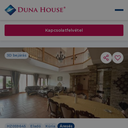
Kapcsolatfelvétel
3D bejárás
HZ059645
Eladó
Kúria
Áresés