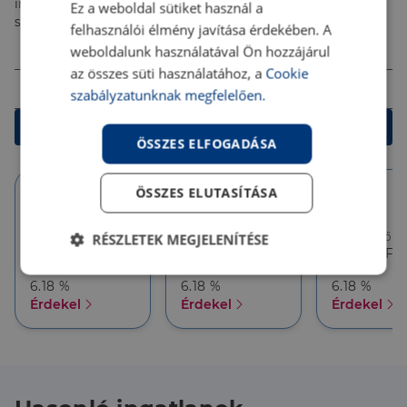
ingyenes tanácsadással segítenek megtalálni a
ennek a nem mindennapi ingatlannak!
Ez a weboldal sütiket használ a
számodra legjobb megoldást!
Nézze meg velem, és alkudjon rá!
felhasználói élmény javítása érdekében. A
Összeg (Ft)
weboldalunk használatával Ön hozzájárul
az összes süti használatához, a
Cookie
Futamidő
szabályzatunknak megfelelően.
Kalkulálok
ÖSSZES ELFOGADÁSA
ÖSSZES ELUTASÍTÁSA
10 év
10 év
5 év
Törlesztőrészlet
Törlesztőrészlet
Törlesztőré
RÉSZLETEK MEGJELENÍTÉSE
386 626 Ft
357 927 Ft
357 927 Ft
THM
THM
THM
Elengedhetetlenül
Teljesítmény
6.18 %
6.18 %
6.18 %
szükséges
Érdekel
Érdekel
Érdekel
Célzás
Funkcionalitás