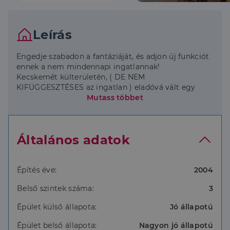
Leírás
Engedje szabadon a fantáziáját, és adjon új funkciót
ennek a nem mindennapi ingatlannak!
Kecskemét külterületén, ( DE NEM
KIFÜGGESZTÉSES az ingatlan ) eladóvá vált egy
2004-ben megépített, nagyon különleges, speciális
Mutass többet
ingatlan, amelyet a méreteiből és az elosztásából
adódóan többféle hasznosítási célban gondolkozó
kereső ügyfeleimnek ajánlom.
Általános adatok
A ház egy 4000 nm-es területen megépült kivett
lakóház, udvar, amely 3 szinten összesen 689 nm-es
hasznos alapterülettel rendelkezik.
Csak a nappali- étkező 70 nm, ehhez kapcsolódik
Építés éve:
2004
egy hatalmas konyha, és egy 2. étkező.
Belső szintek száma:
3
Ezen a szinten az egyik oldalon egy hálószoba, és
ahhoz egy saját hatalmas fürdőszoba található. A
Épület külső állapota:
Jó állapotú
nappali másik feléből tudjuk megközelíteni a nagy
'lakosztályt', amely 3 szobából és egy azokhoz
Épület belső állapota:
Nagyon jó állapotú