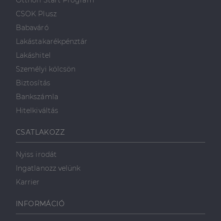
Otthon Start Program
weboldalt.
süti, amely biztosítja
használja a
.linkedin.com
a weboldal megfelel
weboldalt, és
CSOK Plusz
működését.
minden olyan
reklámról,
Babaváró
_ga
1 év 1
amelyet a
Ez a cookie-név
Google LLC
hónap
végfelhasználó
társítva van a Googl
.dh.hu
Lakástakarékpénztár
láthatott,
Universal Analytics-
mielőtt
hez - amely jelentős
Lakáshitel
meglátogatta
frissítés a Google
az említett
által leggyakrabban
Személyi kölcsön
weboldalt.
használt elemzési
szolgáltatáshoz. Ez a
Biztosítás
süti az egyedi
bcookie
1 év
Ez egy
Microsoft
felhasználók
Microsoft MSN
Corporation
Bankszámla
megkülönböztetésér
első féltől
.linkedin.com
szolgál,
származó
Hitelkiváltás
véletlenszerűen
sütik, amely a
generált szám
weboldal
hozzárendelésével
tartalmának
CSATLAKOZZ
kliens azonosítóként
közösségi
A webhely minden
médián
oldalkérésében
keresztül
Nyiss irodát
szerepel, és a
történő
webhely-elemzési
megosztására
Ingatlanozz velünk
jelentések látogatói,
szolgál.
munkamenet- és
Karrier
kampányadatainak
_fbp
2
A Facebook
Meta Platform
kiszámítására szolgál
hónap
egy sor olyan
Inc.
4 hét
reklámtermék
.dh.hu
INFORMÁCIÓ
szállítására
használja,
mint például