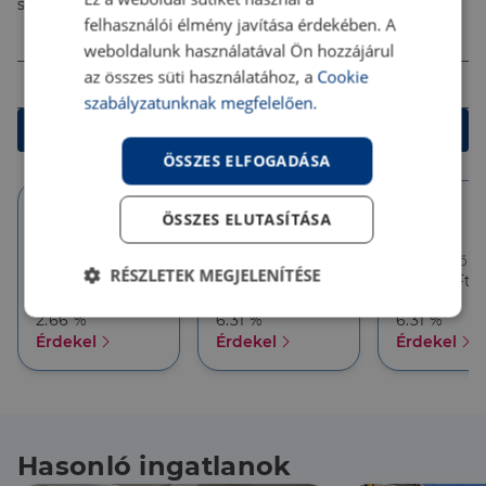
számodra legjobb megoldást!
felhasználói élmény javítása érdekében. A
Összeg (Ft)
weboldalunk használatával Ön hozzájárul
Futamidő
az összes süti használatához, a
Cookie
szabályzatunknak megfelelően.
Kalkulálok
ÖSSZES ELFOGADÁSA
ÖSSZES ELUTASÍTÁSA
10 év
10 év
5 év
Törlesztőrészlet
Törlesztőrészlet
Törlesztőré
RÉSZLETEK MEGJELENÍTÉSE
62 681 Ft
56 696 Ft
56 696 Ft
THM
THM
THM
Elengedhetetlenül
Teljesítmény
2.66 %
6.31 %
6.31 %
szükséges
Érdekel
Érdekel
Érdekel
Célzás
Funkcionalitás
Hasonló ingatlanok