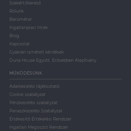
Szakértőkereső
valós idejű
ajánlattétel
Rólunk
harmadik fél
hirdetőitől
Barométer
_gcl_au
2
Ezt a cookie-t
Google LLC
Ingatlanpiaci hírek
hónap
a Doubleclick
.dh.hu
4 hét
állítja be, és
Blog
információkat
szolgáltat
Kapcsolat
arról, hogy a
végfelhasználó
Gyakran ismételt kérdések
hogyan
használja a
Duna House Együtt, Erősebben Alapítvány
weboldalt, és
minden olyan
reklámról,
MŰKÖDÉSÜNK
amelyet a
végfelhasználó
láthatott,
mielőtt
Adatkezelési tájékoztató
meglátogatta
az említett
Cookie szabályzat
weboldalt.
Pénzkezelési szabályzat
Panaszkezelési Szabályzat
Értékesítő Értékelési Rendszer
Ingatlan Megosztó Rendszer