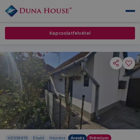
Kapcsolatfelvétel
HZ038675
Eladó
Házrész
Áresés
Prémium