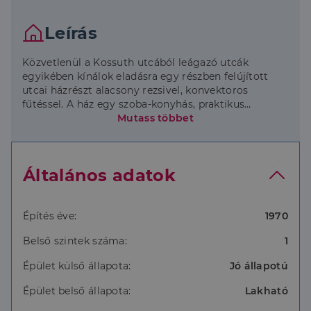
Leírás
Közvetlenül a Kossuth utcából leágazó utcák
egyikében kínálok eladásra egy részben felújított
utcai házrészt alacsony rezsivel, konvektoros
fűtéssel. A ház egy szoba-konyhás, praktikus
elrendezésű. Teljes közművel rendelkezik. A
Mutass többet
főépületen belül nincs fürdőszoba, de a mellette lévő
kamrából kialakítható. Jelenleg kinti WC van és a
konyhában van vezetékes víz. Emiatt nem
Általános adatok
hitelezhető. A ház vonalában továbbá egy fedett
tároló található. Az udvarrész igény szerint
kerítéssel lekeríthető. Az udvaron belül még két
lakrész van. A nagykapu közös. Ha felkeltette
Építés éve:
1970
érdeklődését, telefonáljon és egyeztetünk!
Belső szintek száma:
1
Épület külső állapota:
Jó állapotú
Épület belső állapota:
Lakható