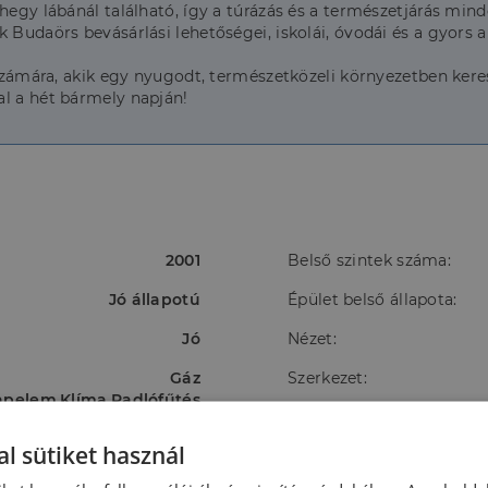
őhegy lábánál található, így a túrázás és a természetjárás mi
 Budaörs bevásárlási lehetőségei, iskolái, óvodái és a gyors a
 számára, akik egy nyugodt, természetközeli környezetben keres
al a hét bármely napján!
2001
Belső szintek száma:
Jó állapotú
Épület belső állapota:
Jó
Nézet:
Gáz
Szerkezet:
apelem,Klíma,Padlófűtés
Nincs megadva
Víz:
l sütiket használ
Ingatlanban
Villany: