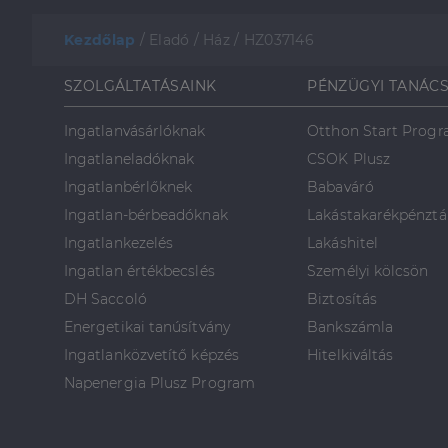
Kezdőlap
/
Eladó
/
Ház
/
HZ037146
SZOLGÁLTATÁSAINK
PÉNZÜGYI TANÁC
Ingatlanvásárlóknak
Otthon Start Prog
Ingatlaneladóknak
CSOK Plusz
Ingatlanbérlőknek
Babaváró
Ingatlan-bérbeadóknak
Lakástakarékpénztá
Ingatlankezelés
Lakáshitel
Ingatlan értékbecslés
Személyi kölcsön
DH Saccoló
Biztosítás
Energetikai tanúsítvány
Bankszámla
Ingatlanközvetítő képzés
Hitelkiváltás
Napenergia Plusz Program