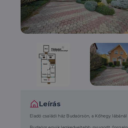
Leírás
Eladó családi ház Budaörsön, a Kőhegy lábánál
Budaörs egyik legkedveltebb, nyugodt, forgalo