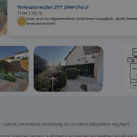
Törlesztőrészlet 277 299Ft/hó
THM 3.05 %
Csak az ár és négyzetméterár kritériumot vizsgáljuk, egyéb feltét
értékesítőinknél!
 - csend, természet közeliség és modern kényelem egyben!
mtól mentes részén, a Kőhegy közvetlen közelében kínálunk me