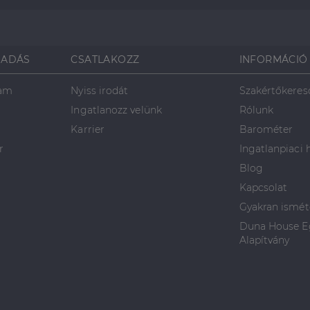
SADÁS
CSATLAKOZZ
INFORMÁCIÓ
ram
Nyiss irodát
Szakértőkeres
Ingatlanozz velünk
Rólunk
Karrier
Barométer
r
Ingatlanpiaci 
Blog
Kapcsolat
Gyakran ismét
Duna House Eg
Alapítvány