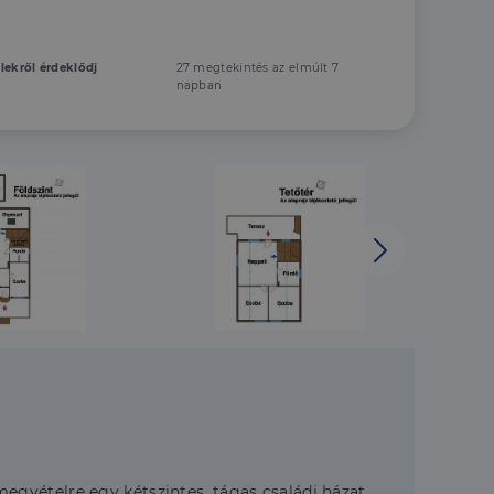
elekről érdeklődj
27 megtekintés az elmúlt 7
napban
gvételre egy kétszintes, tágas családi házat,