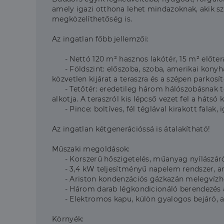
amely igazi otthona lehet mindazoknak, akik s
megközelíthetőség is.
Az ingatlan főbb jellemzői:
- Nettó 120 m² hasznos lakótér, 15 m² előtera
- Földszint: előszoba, szoba, amerikai konyhás
közvetlen kijárat a teraszra és a szépen parkosí
- Tetőtér: eredetileg három hálószobásnak terv
alkotja. A teraszról kis lépcső vezet fel a hátsó
- Pince: boltíves, fél téglával kirakott falak, 
Az ingatlan kétgenerációssá is átalakítható!
Műszaki megoldások:
- Korszerű hőszigetelés, műanyag nyílászáró
- 3,4 kW teljesítményű napelem rendszer, ame
- Ariston kondenzációs gázkazán melegvízhez é
- Három darab légkondicionáló berendezés a
- Elektromos kapu, külön gyalogos bejáró, a
Környék: