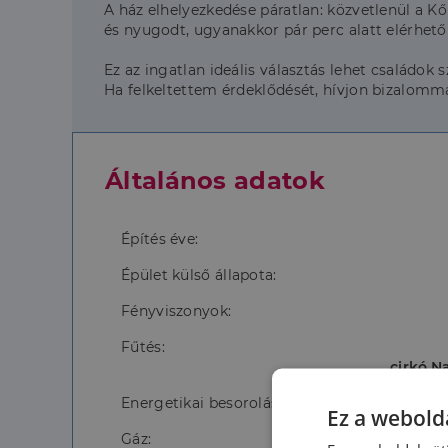
A ház elhelyezkedése páratlan: közvetlenül a K
és nyugodt, ugyanakkor pár perc alatt elérhetők
Ez az ingatlan ideális választás lehet családok
Ha felkeltettem érdeklődését, hívjon bizalomm
Általános adatok
Építés éve:
Épület külső állapota:
Fényviszonyok:
Fűtés:
cirkó,N
Energetikai besorolás:
Ez a webolda
Gáz: