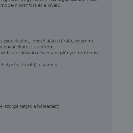
a modern komfort és a kiváló
incelejárat, lépcső alatti tároló, valamint
kapuval ellátott utcafront.
 kádas fürdőszoba és egy napfényes tetőterasz
ihelyiség, tároló) alkalmas.
 szolgáltatják a hőleadást).