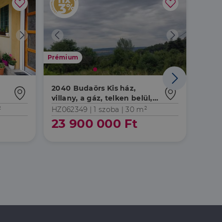
Prémium
2040 Budaörs Kis ház,
2040
villany, a gáz, telken belül,
aszfaltozott utcában
²
HZ062349 |
1 szoba
| 30 m²
HZ06
23 900 000 Ft
15 