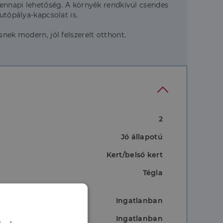
ndennapi lehetőség. A környék rendkívül csendes
utópálya-kapcsolat is.
nek modern, jól felszerelt otthont.
2
Jó állapotú
Kert/belső kert
Tégla
Ingatlanban
Ingatlanban