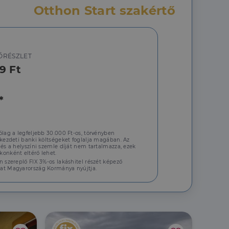
hoz való
Otthon Start szakértő
a a látogatói cookie-
 hogy a Cookie-
ŐRÉSZLET
9 Ft
*
áit, hogy a tárolt
állapotának
rról, hogy a
lámról, amelyet a
sítja a weboldal
lt.
ólag a legfeljebb 30.000 Ft-os, törvényben
 kezdeti banki költségeket foglalja magában. Az
 és a helyszíni szemle díját nem tartalmazza, ezek
 tartalmának
onként eltérő lehet.
n szereplő FIX 3%-os lakáshitel részét képező
z - amely jelentős
at Magyarország Kormánya nyújtja.
lgáltatáshoz. Ez a
életlenszerűen
t például valós
webhely minden
átogatói,
rról, hogy a
lámról, amelyet a
lt.