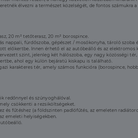
zeretnék élvezni a természet közelségét, de fontos számukra 
sz, 20 m² tetőterasz, 20 m² borospince.
 nappali, fürdőszoba, gépészet / mosókonyha, tároló szoba és p
tott előkertbe. Innen érhető el az autóbeálló és az elektromos 
ezett szint, jelenleg két hálószoba, egy nagy közösségi tér,
 kertbe, ahol egy külön bejáratú kiskapu is található.
igazi karakteres tér, amely számos funkcióra (borospince, hobb
k redőnnyel és szúnyoghálóval.
ly csökkenti a rezsiköltségeket.
s fűtéshez (a földszinten padlófűtés, az emeleten radiátorok
z emeleti helyiségekben.
utóbeálló.