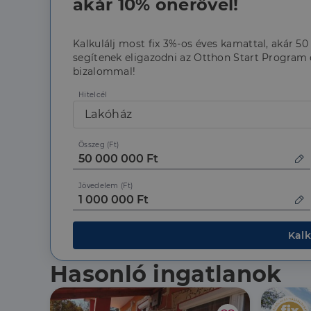
akár 10% önerővel!
li_gc
Kalkulálj most fix 3%-os éves kamattal, akár 50
CookieScriptConse
segítenek eligazodni az Otthon Start Program é
bizalommal!
Hitelcél
Szolgáltató
Lakóház
Név
Domain
Név
Szolgált
Név
_lang
dh.hu
Domain
Összeg (Ft)
_ga_F4MKCEZ8P5
IDE
Google 
.doublec
lidc
Jövedelem (Ft)
bcookie
Microso
Corpora
_ga
.linkedi
Kalk
_fbp
Meta Pl
Inc.
.dh.hu
Hasonló ingatlanok
_gcl_au
Google 
.dh.hu