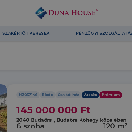
SZAKÉRTŐT KERESEK
PÉNZÜGYI SZOLGÁLTATÁ
HZ037146
Eladó
Családi ház
Áresés
Prémium
145 000 000 Ft
2040 Budaörs , Budaörs Kőhegy közelében
6 szoba
120 m²