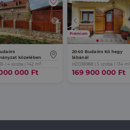
Prémium
udaörs
2040 Budaörs Kő hegy
ányzat közelében
lábánál
35 |
4 szoba
| 142 m²
HZ038968 |
5 szoba
| 134 m
000 000 Ft
169 900 000 Ft