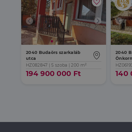
2040 Budaörs szarkaláb
2040 B
utca
Önkorm
HZ082847 |
5 szoba
| 200 m²
HZ0619
194 900 000 Ft
140 