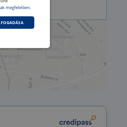
lunk
ak megfelelően.
ELFOGADÁSA
nkcionalitás
jelentkezést és a