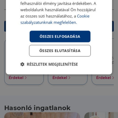
Összeg (Ft)
felhasználói élmény javítása érdekében. A
weboldalunk használatával Ön hozzájárul
Futamidő
az összes süti használatához, a
Cookie
szabályzatunknak megfelelően.
Kalkulálok
ÖSSZES ELFOGADÁSA
ÖSSZES ELUTASÍTÁSA
10 év
10 év
5 év
Törlesztőrészlet
Törlesztőrészlet
Törlesztőré
386 626 Ft
357 927 Ft
357 927 Ft
RÉSZLETEK MEGJELENÍTÉSE
THM
THM
THM
6.18 %
6.18 %
6.18 %
Elengedhetetlenül
Teljesítmény
Érdekel
Érdekel
Érdekel
szükséges
Célzás
Funkcionalitás
Hasonló ingatlanok