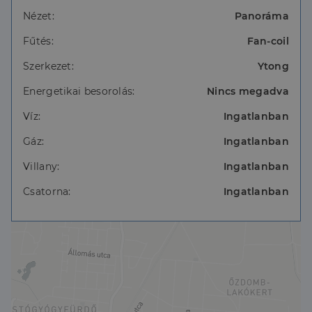
Irodánk részéről, vevőink részére minden
szolgáltatásunk díjmentes!
Nézet:
Panoráma
Fűtés:
Fan-coil
Szerkezet:
Ytong
Energetikai besorolás:
Nincs megadva
Víz:
Ingatlanban
Gáz:
Ingatlanban
Villany:
Ingatlanban
Csatorna:
Ingatlanban