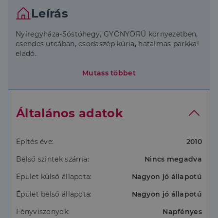
Leírás
Nyíregyháza-Sóstóhegy, GYÖNYÖRŰ környezetben,
csendes utcában, csodaszép kúria, hatalmas parkkal
eladó.
-3500 nm-es telek , közel 400 nm lakótér 2 szinten,
Mutass többet
80 nm- es terasz, 3 állásos garázs (70 nm)
- 2010 ben, egyedi tervek alapján épült,
- ytong falazat
Általános adatok
- hatalmas nappali+4 szoba +3 fürdőszoba + télikert
+hatalmas teraszok
- igényes wellness
- hangulatos télikert
Építés éve:
2010
- konditerem
Belső szintek száma:
Nincs megadva
- Fan-Coil fűtésrendszer (padlófűtés)
-Siemens gépekkel szerelt konyha
Épület külső állapota:
Nagyon jó állapotú
- gyönyörű , minőségi burkolatok
Mindez Sóstóhegy csendes részén, csodálatos
Épület belső állapota:
Nagyon jó állapotú
környezetben, klasszikus, elegáns stílusban!
Kizárólag komoly érdeklődők hívását várom!
Fényviszonyok:
Napfényes