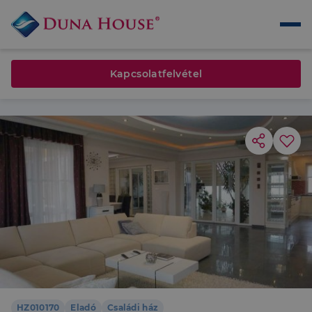
Kapcsolatfelvétel
HZ010170
Eladó
Családi ház