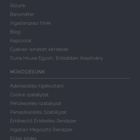
valós idejű
ajánlattétel
Rólunk
harmadik fél
hirdetőitől
Barométer
_gcl_au
2
Ezt a cookie-t
Ingatlanpiaci hírek
Google LLC
hónap
a Doubleclick
.dh.hu
4 hét
állítja be, és
Blog
információkat
szolgáltat
Kapcsolat
arról, hogy a
végfelhasználó
Gyakran ismételt kérdések
hogyan
használja a
Duna House Együtt, Erősebben Alapítvány
weboldalt, és
minden olyan
reklámról,
MŰKÖDÉSÜNK
amelyet a
végfelhasználó
láthatott,
Adatkezelési tájékoztató
mielőtt
meglátogatta
Cookie szabályzat
az említett
weboldalt.
Pénzkezelési szabályzat
Panaszkezelési Szabályzat
Értékesítő Értékelési Rendszer
Ingatlan Megosztó Rendszer
Etikai kódex