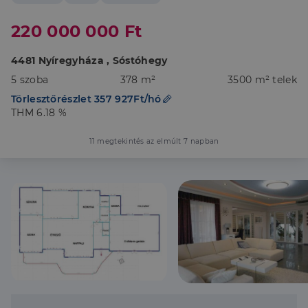
220 000 000 Ft
4481 Nyíregyháza , Sóstóhegy
5 szoba
378 m²
3500 m² telek
Törlesztőrészlet 357 927Ft/hó
THM 6.18 %
11 megtekintés az elmúlt 7 napban