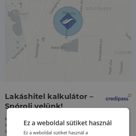
Lakáshitel kalkulátor –
Spórolj velünk!
Kalkulálj most, és keresd pénzügyi szakértőinket, akik
Ez a weboldal sütiket használ
ingyenes tanácsadással segítenek megtalálni a
számodra legjobb megoldást!
Ez a weboldal sütiket használ a