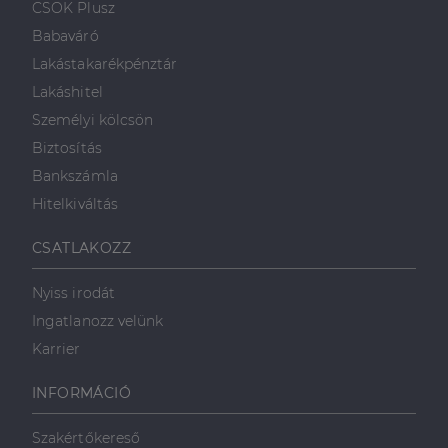
.linkedin.com
CSOK Plusz
a weboldal megfelel
weboldalt, és
működését.
minden olyan
Babaváró
reklámról,
_ga
1 év 1
amelyet a
Ez a cookie-név
Google LLC
Lakástakarékpénztár
hónap
végfelhasználó
társítva van a Googl
.dh.hu
láthatott,
Universal Analytics-
Lakáshitel
mielőtt
hez - amely jelentős
meglátogatta
frissítés a Google
Személyi kölcsön
az említett
által leggyakrabban
weboldalt.
használt elemzési
Biztosítás
szolgáltatáshoz. Ez a
süti az egyedi
bcookie
1 év
Ez egy
Microsoft
Bankszámla
felhasználók
Microsoft MSN
Corporation
megkülönböztetésér
első féltől
.linkedin.com
Hitelkiváltás
szolgál,
származó
véletlenszerűen
sütik, amely a
generált szám
weboldal
CSATLAKOZZ
hozzárendelésével
tartalmának
kliens azonosítóként
közösségi
A webhely minden
médián
Nyiss irodát
oldalkérésében
keresztül
szerepel, és a
történő
Ingatlanozz velünk
webhely-elemzési
megosztására
jelentések látogatói,
szolgál.
Karrier
munkamenet- és
kampányadatainak
_fbp
2
A Facebook
Meta Platform
kiszámítására szolgál
hónap
egy sor olyan
Inc.
INFORMÁCIÓ
4 hét
reklámtermék
.dh.hu
szállítására
használja,
mint például
Szakértőkereső